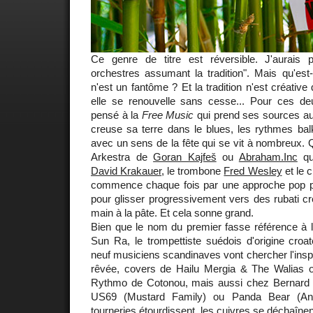
Ce genre de titre est réversible. J'aurais 
orchestres assumant la tradition". Mais qu'est-
n'est un fantôme ? Et la tradition n'est créativ
elle se renouvelle sans cesse... Pour ces deu
pensé à la
Free Music
qui prend ses sources au
creuse sa terre dans le blues, les rythmes balka
avec un sens de la fête qui se vit à nombreux. Q
Arkestra de
Goran Kajfeš
ou
Abraham.Inc
qui
David Krakauer
, le trombone
Fred Wesley
et le c
commence chaque fois par une approche pop plut
pour glisser progressivement vers des rubati c
main à la pâte. Et cela sonne grand.
Bien que le nom du premier fasse référence à l
Sun Ra, le trompettiste suédois d'origine croa
neuf musiciens scandinaves vont chercher l'inspi
rêvée, covers de Hailu Mergia & The Walias o
Rythmo de Cotonou, mais aussi chez Bernard
US69 (Mustard Family) ou Panda Bear (Anim
tourneries étourdissent, les cuivres se déchaînent