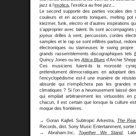
jazz à l'
exotica
, l'exotica au free jazz...
Le second supporte des parties vocales des t
couleurs et en accents toniques, melting pot
klezmer, funk, electro et d'autres inspirations q
s'approprier avec talent. Ils sont accompagnés
joyeux drilles à vent, percussion, cordes élec
samples et le rap se sont infiltrés partout, red
électroniques ou slameuses le swing propre 
grands rassemblements discographiques tels
Quincy Jones ou les
Attica Blues
d'Archie Shepp
Ces musiciens fuient-ils la morosité cyn
prétendument démocratiques en adoptant des 
l'encyclopédisme est-il une manière de résiste
absurde qui n'empêchera pas les grandes mig
climatiques ? Si l'on a heureusement laissé derr
qui empilait arbitrairement les virtuosités en
chacun, il est certain que lorsque la culture es
moque des frontières.
→ Goran Kajfeš Subtropic Arkestra,
The Rea
Records, dist. Sony Music Entertainment, sortie 
→ Abraham.Inc,
Together We Stand
, Labe