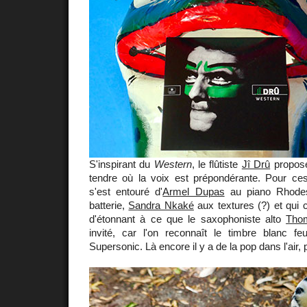
S'inspirant du
Western
, le flûtiste
Jî Drû
propose
tendre où la voix est prépondérante. Pour ces 
s'est entouré d'
Armel Dupas
au piano Rhod
batterie,
Sandra Nkaké
aux textures (?) et qui
d'étonnant à ce que le saxophoniste alto
Tho
invité, car l'on reconnaît le timbre blanc 
Supersonic. Là encore il y a de la pop dans l'air,