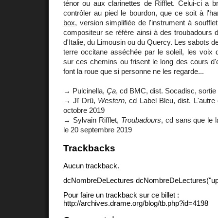
ténor ou aux clarinettes de Rifflet. Celui-ci a 
contrôler au pied le bourdon, que ce soit à l'
box
, version simplifiée de l'instrument à souffle
compositeur se réfère ainsi à des troubadours de
d'Italie, du Limousin ou du Quercy. Les sabots d
terre occitane asséchée par le soleil, les voix 
sur ces chemins ou frisent le long des cours d
font la roue que si personne ne les regarde...
→ Pulcinella,
Ça
, cd BMC, dist. Socadisc, sorti
→ Jî Drû,
Western
, cd Label Bleu, dist. L'autre 
octobre 2019
→ Sylvain Rifflet,
Troubadours
, cd sans que le la
le 20 septembre 2019
Trackbacks
Aucun trackback.
dcNombreDeLectures dcNombreDeLectures("upd
Pour faire un trackback sur ce billet :
http://archives.drame.org/blog/tb.php?id=4198