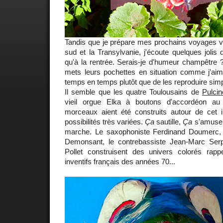
Tandis que je prépare mes prochains voyages v
sud et la Transylvanie, j'écoute quelques jolis 
qu'à la rentrée. Serais-je d'humeur champêtre 
mets leurs pochettes en situation comme j'aim
temps en temps plutôt que de les reproduire sim
Il semble que les quatre Toulousains de
Pulcin
vieil orgue Elka à boutons d'accordéon au
morceaux aient été construits autour de cet 
possibilités très variées.
Ça
sautille,
Ça
s'amuse
marche. Le saxophoniste Ferdinand Doumerc, l
Demonsant, le contrebassiste Jean-Marc Serpi
Pollet construisent des univers colorés rap
inventifs français des années 70...