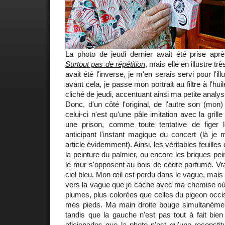
La photo de jeudi dernier avait été prise après 
Surtout pas de répétition
, mais elle en illustre tr
avait été l'inverse, je m'en serais servi pour l'i
avant cela, je passe mon portrait au filtre à l'huil
cliché de jeudi, accentuant ainsi ma petite analys
Donc, d'un côté l'original, de l'autre son (mon) 
celui-ci n'est qu'une pâle imitation avec la grille 
une prison, comme toute tentative de figer
anticipant l'instant magique du concert (là je
article évidemment). Ainsi, les véritables feuill
la peinture du palmier, ou encore les briques pei
le mur s'opposent au bois de cèdre parfumé. Vrai
ciel bleu. Mon œil est perdu dans le vague, mais
vers la vague que je cache avec ma chemise où
plumes, plus colorées que celles du pigeon occis
mes pieds. Ma main droite bouge simultanéme
tandis que la gauche n'est pas tout à fait bie
aficionados que la photo n'est qu'une reconstitu