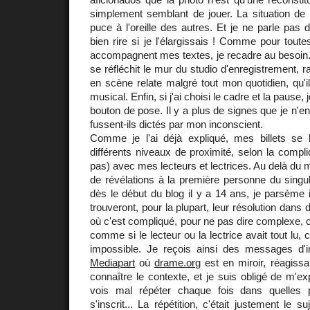
simplement semblant de jouer. La situation de p
puce à l'oreille des autres. Et je ne parle pas 
bien rire si je l'élargissais ! Comme pour toute
accompagnent mes textes, je recadre au besoin.
se réfléchit le mur du studio d'enregistrement, 
en scène relate malgré tout mon quotidien, qu'il
musical. Enfin, si j'ai choisi le cadre et la pause,
bouton de pose. Il y a plus de signes que je n'e
fussent-ils dictés par mon inconscient.
Comme je l'ai déjà expliqué, mes billets se l
différents niveaux de proximité, selon la complic
pas) avec mes lecteurs et lectrices. Au delà du m
de révélations à la première personne du singul
dès le début du blog il y a 14 ans, je parsème i
trouveront, pour la plupart, leur résolution dans d
où c'est compliqué, pour ne pas dire complexe, c
comme si le lecteur ou la lectrice avait tout lu, 
impossible. Je reçois ainsi des messages d'i
Mediapart
où
drame.org
est en miroir, réagissa
connaître le contexte, et je suis obligé de m'ex
vois mal répéter chaque fois dans quelles p
s'inscrit... La répétition, c'était justement le su