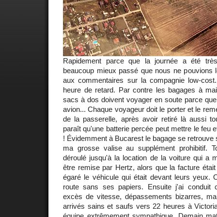
Rapidement parce que la journée a été très
beaucoup mieux passé que nous ne pouvions le c
aux commentaires sur la compagnie low-cost
heure de retard. Par contre les bagages à ma
sacs à dos doivent voyager en soute parce que l
avion... Chaque voyageur doit le porter et le re
de la passerelle, après avoir retiré là aussi tou
paraît qu'une batterie percée peut mettre le feu e
! Évidemment à Bucarest le bagage se retrouve su
ma grosse valise au supplément prohibitif. Tou
déroulé jusqu'à la location de la voiture qui a 
être remise par Hertz, alors que la facture était 
égaré le véhicule qui était devant leurs yeux. O
route sans ses papiers. Ensuite j'ai condui
excès de vitesse, dépassements bizarres, m
arrivés sains et saufs vers 22 heures à Victori
équipe extrêmement sympathique. Demain mati