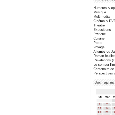
Humeurs & op
Musique
Multimedia
Cinéma & DV
Théâtre
Expositions
Pratique
Cuisine
Perso
Voyage
Allumés du J
Roman-feuille
Révélations (co
Le son sur l'i
Centenaire de
Perspectives 
Jour après 
lun
mar
m
6
7
13
14
20
21