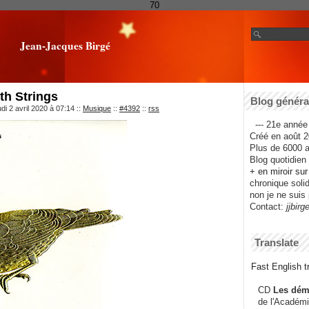
70
Jean-Jacques Birgé
th Strings
Blog général
di 2 avril 2020 à 07:14
::
Musique
::
#4392
::
rss
--- 21e année 
Créé en août 2
Plus de 6000 ar
Blog quotidien f
+ en miroir su
chronique solida
non je ne suis 
Contact:
jjbirg
Translate
Fast English tr
CD
Les dém
de l'Académi