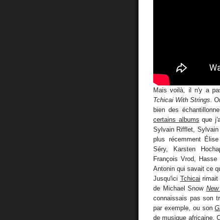
Mais voilà, il n'y a 
Tchicai With Strings
. O
bien des échantillonn
certains albums
que j'
Sylvain Rifflet, Sylvai
plus récemment Élise 
Séry, Karsten Hochap
François Vrod, Hasse 
Antonin qui savait ce qu'
Jusqu'ici
Tchicai
rimait
de Michael Snow
New 
connaissais pas son tr
par exemple, ou son
G
de musique africaine. O