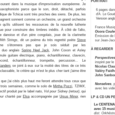
PORTRAIT
courant dans la musique d'improvisation européenne. Je
xophoniste parce que le son, droit, détaché, parfois
6 pages dans
d'A. Le Gouë
odique de Tchicai sont très proches des siens. De plus, les
Version angl
pagnent sonnent comme un orchestre, un grand orchestre
 qu'ils utilisent les ressources de la nouvelle lutherie
France Musiqu
que pour construire des timbres inédits. À côté de l'alto,
Ocora Couleu
re danoise et d'un père congolais, joue de la clarinette
Émission de F
With Strings
, dit un poème du très regretté poète
Steve
sur Jean-Jacq
 s'étonnera pas que je sois séduit par les
À REGARDER
du duo anglais
Spring Heel Jack
, John Coxon et Asley
le guitare électrique, piano, échantillonneur, clavecin,
Perspectives
ond, échantillonneur, trompette, percussion... Le
inspiré par le 
Sanders
se joint à eux sur la moitié des titres de ce très
Nicolas Claus
Valéry Faidhe
lassable, le critère qui m'est le plus cher tant j'aime être
John Sanbo
 que j'ai cités plus haut me feront attendre tous ceux que
Nonselves
, 
s trois semaines, comme le solo de
Mirtha Pozzi
,
TZIMX
,
avec les vid
ctif produit par le label nato,
Vol pour Sidney (retour)
, qui
eur
chanté par
Elsa
accompagnée par
Ursus Minor
, rien
LP & CD
UN P
Le CENTENAI
avec 15 musi
dist. Orkhêst