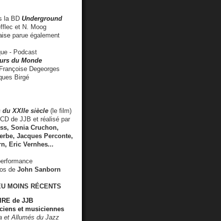
 la BD
Underground
fflec et N. Moog
aise
parue également
e - Podcast
rs du Monde
rançoise Degeorges
ues Birgé
 du XXIIe siècle
(le film)
CD de JJB et réalisé par
s, Sonia Cruchon,
rbe, Jacques Perconte,
rn
,
Eric Vernhes
...
performance
éos de
John Sanborn
EU MOINS RÉCENTS
RE de JJB
ciens et musiciennes
ra et Allumés du Jazz