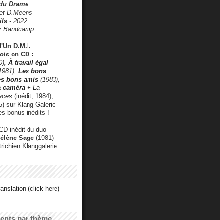
 du Drame
 et D.Meens
ils
- 2022
r Bandcamp
d'Un D.M.I.
fois en CD :
0)
,
À travail égal
1981),
Les bons
les bons amis
(1983),
a caméra
+ La
faces
(inédit, 1984),
) sur Klang Galerie
es bonus inédits !
CD inédit du duo
Hélène Sage
(1981)
utrichien Klanggalerie
anslation (click here)
cents par thème