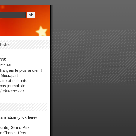
iste
---
005
ticles
rançais le plus ancien !
r Mediapart
ire et militante
pas journaliste
e(at)drame.org
anslation (click here)
ents
, Grand Prix
e Charles Cros