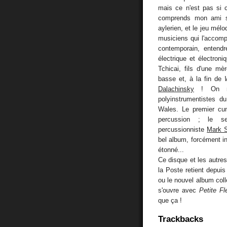
mais ce n'est pas si 
comprends mon ami sa
aylerien, et le jeu mél
musiciens qui l'accom
contemporain, entendre
électrique et électroni
Tchicai, fils d'une mè
basse et, à la fin de
Dalachinsky
! On ne
polyinstrumentistes 
Wales. Le premier cumu
percussion ; le sec
percussionniste
Mark 
bel album, forcément inc
étonné...
Ce disque et les autres
la Poste retient depui
ou le nouvel album colle
s'ouvre avec
Petite Fl
que ça !
Trackbacks