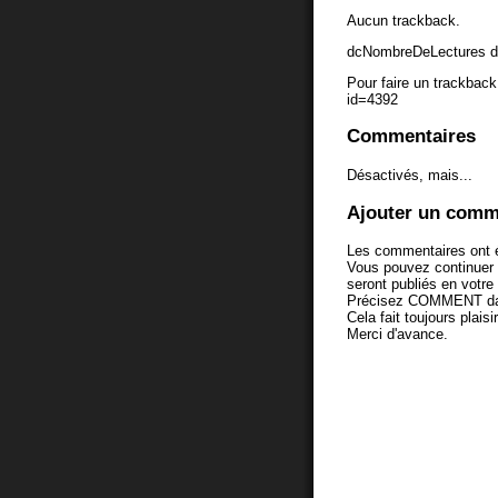
Aucun trackback.
dcNombreDeLectures d
Pour faire un trackback 
id=4392
Commentaires
Désactivés, mais...
Ajouter un comm
Les commentaires ont é
Vous pouvez continuer
seront publiés en votr
Précisez COMMENT dans 
Cela fait toujours plaisi
Merci d'avance.