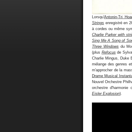
Lorsqu'
Antonin-Tri Hoa
Strings
enregistré en 2
à cordes ou même s
Charlie Parker with str
Sing Me A Song of S
Three Windows
du Mod
(plus
Refocus
de Sylvai
Charlie Mingus, Duke Ell
mélange des genres et
m'approcher de la mass
Drame Musical Instant
Nouvel Orchestre Phil
orchestre d'harmonie
Eisler Explosion
).