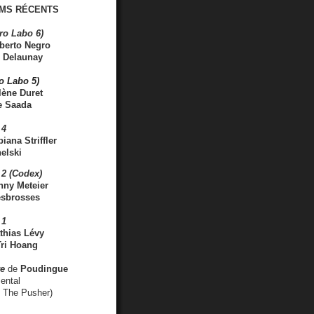
MS RÉCENTS
ro Labo 6)
berto Negro
 Delaunay
ro Labo 5)
lène Duret
e Saada
 4
iana Striffler
elski
2 (Codex)
nny Meteier
esbrosses
 1
thias Lévy
ri Hoang
ve
de
Poudingue
ental
. The Pusher)