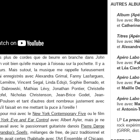
AUTRES ALBU
Album (Apé
live avec
Ro
et
Catherine
Titres (Apé
live avec
Hé
et
Alexandr
Apéro Labo
pas plus de cordes que de beurre en branche dans
John
live avec
Fab
n voit bien qu'elle manque à l'oiseau sur la pochette. Il y a
et
Léa Ciech
eurs. Mais sutout, la musique me rappelle furieusement
ai enregistrés avec Alexandra Grimal, Fanny Lasfargues,
Apéro Labo 
n Lemêtre, Vincent Segal, Linda Edsjö, Sophie Bernado, et
live avec
Fa
et
Maëlle D
Dabrowski, Mathias Lévy, Jonathan Pontier, Christelle
fel, Nicholas Christenson, Jean-Brice Godet, Jean-
Apéro Labo
Poulsen et tant d'autres dont nombreux justement avec
live avec
Ma
il faisait en me mettant la puce à l'oreille !
et
Antonin-T
 pour moi avec le
New York Contemporary Five
ou le film
LP
La preu
York Eye and Ear Control
avec Albert Ayler, mais je ne
rock expérim
avail avec le passionnant guitariste danois
Pierre Dørge
(GRRR, dist
randpa's Spells
, mélanges de free, de jazz traditionnel et
n avait certes l'habitude avec l'Art Ensemble of Chicago,