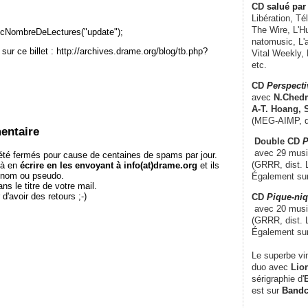
CD
salué par 
Libération, Té
The Wire, L'H
cNombreDeLectures("update");
natomusic, L'a
sur ce billet : http://archives.drame.org/blog/tb.php?
Vital Weekly,
etc.
CD
Perspecti
avec
N.Chedm
A-T. Hoang, 
(MEG-AIMP, d
entaire
Double CD
P
avec 29 music
té fermés pour cause de centaines de spams par jour.
(GRRR, dist. L
 à en
écrire en les envoyant à info(at)drame.org
et ils
e nom ou pseudo.
Également su
le titre de votre mail.
r d'avoir des retours ;-)
CD
Pique-niq
avec 20 musi
(GRRR, dist. 
Également su
Le superbe vi
duo avec
Lion
sérigraphie d'
E
est sur
Band