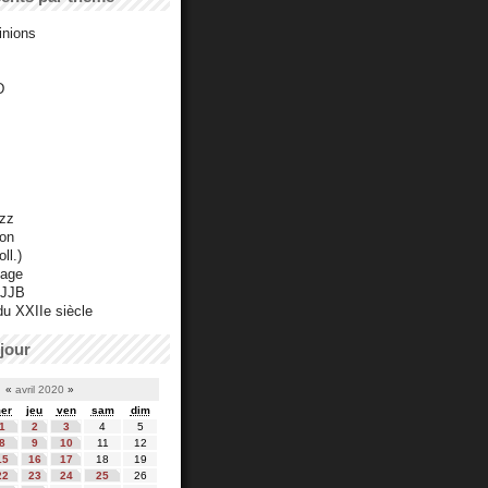
inions
D
azz
ton
ll.)
mage
 JJB
du XXIIe siècle
jour
«
avril 2020
»
er
jeu
ven
sam
dim
1
2
3
4
5
8
9
10
11
12
15
16
17
18
19
22
23
24
25
26