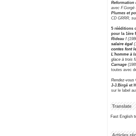
Reformation
avec F.Gorgé
Plumes et po
CD GRRR,
su
5 rééditions 
pour la 1ère 
Rideau !
(198
salaire égal
(
contes font 
L'homme à l
glace à trois 
Carnage
(1985
toutes avec d
Rendez-vous
J-J.Birgé et 
sur le label a
Translate
Fast English tr
Articles ré