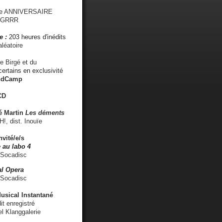
me ANNIVERSAIRE
s GRRR
e :
203 heures d'inédits
léatoire
e Birgé et du
ertains en exclusivité
ndCamp
CD
é
Martin
Les déments
 dist. Inouïe
nvité/e/s
 au labo 4
 Socadisc
l Opera
 Socadisc
sical Instantané
dit enregistré
el Klanggalerie