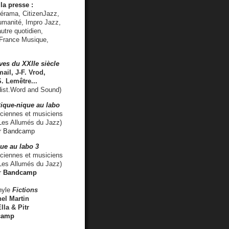
la presse :
lérama, CitizenJazz,
umanité, Impro Jazz,
utre quotidien,
 France Musique,
ves du XXIIe siècle
ail, J-F. Vrod,
S. Lemêtre
...
ist.Word and Sound)
ique-nique au labo
iennes et musiciens
es Allumés du Jazz)
r
Bandcamp
ue au labo 3
ciennes et musiciens
Les Allumés du Jazz)
r
Bandcamp
nyle
Fictions
el Martin
lla & Pitr
camp