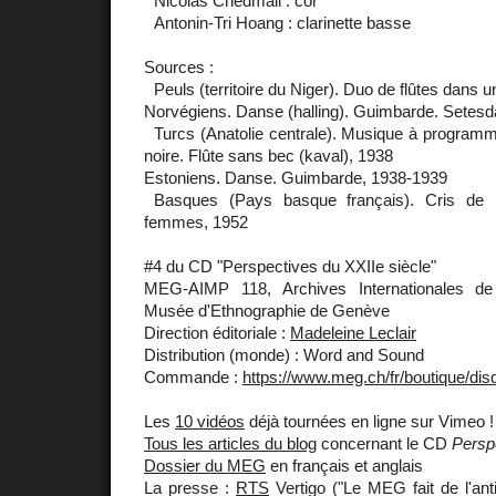
Nicolas Chedmail : cor
Antonin-Tri Hoang : clarinette basse
Sources :
Peuls (territoire du Niger). Duo de flûtes dans 
Norvégiens. Danse (halling). Guimbarde. Setesd
Turcs (Anatolie centrale). Musique à programme 
noire. Flûte sans bec (kaval), 1938
Estoniens. Danse. Guimbarde, 1938-1939
Basques (Pays basque français). Cris de 
femmes, 1952
#4 du CD "Perspectives du XXIIe siècle"
MEG-AIMP 118, Archives Internationales de
Musée d'Ethnographie de Genève
Direction éditoriale :
Madeleine Leclair
Distribution (monde) : Word and Sound
Commande :
https://www.meg.ch/fr/boutique/dis
Les
10 vidéos
déjà tournées en ligne sur Vimeo !
Tous les articles du blog
concernant le CD
Persp
Dossier du MEG
en français et anglais
La presse :
RTS
Vertigo ("Le MEG fait de l'ant