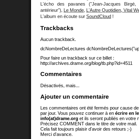
L'écho des pavanes ("Jean-Jacques Birgé, 
antérieur"),
Le Monde
,
L'Autre Quotidien, Vital W
L'album en écoute sur
SoundCloud
!
Trackbacks
Aucun trackback.
dcNombreDeLectures dcNombreDeLectures("upd
Pour faire un trackback sur ce billet :
http://archives.drame.org/blog/tb.php?id=4511
Commentaires
Désactivés, mais...
Ajouter un commentaire
Les commentaires ont été fermés pour cause d
par jour. Vous pouvez continuer à en
écrire en l
info(at)drame.org
et ils seront publiés en votr
Précisez COMMENT dans le titre de votre mail.
Cela fait toujours plaisir d'avoir des retours ;-)
Merci d'avance.