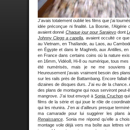
J'avais totalement oublié les films que j'ai tour
idée préconçue ni finalité. La Bosnie, l'Algérie 
avaient donné
Chaque jour pour Sarajevo
dont
L
Johnny Clegg a capella
, avaient occulté ce que
au Vietnam, en Thaïlande, au Laos, au Cambod
en Égypte et dans le Maghreb, aux Antilles, e
en France dans certains coins où la nature exist
en 16mm, Vidéo8, Hi-8 ou numérique, tous mes r
été numérisés, mais je ne me souviens 
Heureusement j'avais vraiment besoin des plans
sur les rails près de Battambang. Encore fallait-i
dizaines de disques durs. J'ai eu de la chance. 
des plans de montagne qui nous serviront peut-êt
mangrove. J'ai tout envoyé à
Sonia Cruchon
qui
films de la série et qui joue le rôle de coordinat
qui les réunira. J'en ai d'ailleurs presque terminé 
ma camarade pour lui suggérer les plans à
Renaissance
. Sonia me répond qu'elle a choi
montage vole déjà vers ma boîte aux lettres virt