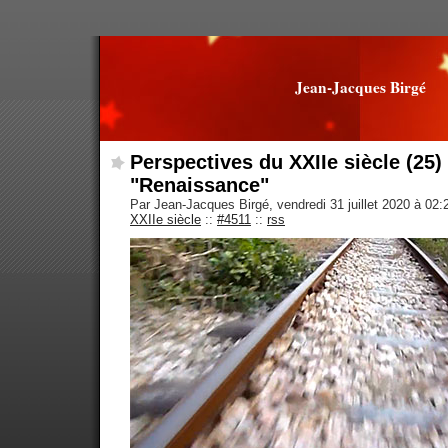
Jean-Jacques Birgé
Perspectives du XXIIe siècle (25) 
"Renaissance"
Par Jean-Jacques Birgé, vendredi 31 juillet 2020 à 02
XXIIe siècle
::
#4511
::
rss