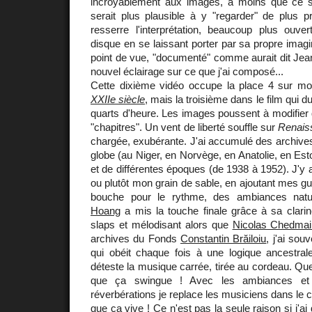
incroyablement aux images, à moins que ce soi
serait plus plausible à y "regarder" de plus p
resserre l'interprétation, beaucoup plus ouver
disque en se laissant porter par sa propre imagi
point de vue, "documenté" comme aurait dit Jean
nouvel éclairage sur ce que j'ai composé...
Cette dixième vidéo occupe la place 4 sur 
XXIIe siècle
, mais la troisième dans le film qui 
quarts d'heure. Les images poussent à modifier 
"chapitres". Un vent de liberté souffle sur
Renais
chargée, exubérante. J'ai accumulé des archives 
globe (au Niger, en Norvège, en Anatolie, en Est
et de différentes époques (de 1938 à 1952). J'y 
ou plutôt mon grain de sable, en ajoutant mes g
bouche pour le rythme, des ambiances natur
Hoang
a mis la touche finale grâce à sa clari
slaps et mélodisant alors que
Nicolas Chedmai
archives du Fonds
Constantin Brăiloiu
, j'ai sou
qui obéit chaque fois à une logique ancestral
déteste la musique carrée, tirée au cordeau. Quel 
que ça swingue ! Avec les ambiances et 
réverbérations je replace les musiciens dans le c
que ça vive ! Ce n'est pas la seule raison si j'a