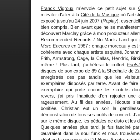
Franck Vigroux
m'envoie ce petit sujet sur
m'éviter d'aller à la
Cité de la Musique
où l'artis
exposé jusqu'au 24 juin 2007 (
Replay
), essentiel
bien compris. Bien avant que ne se manifestent 
découvert Marclay grâce à mon producteur alle
Recommended Records / No Man's Land qui pr
More Encores
en 1987 : chaque morceau y est 
cohérente avec chaque artiste esquinté, Johann
Frith, Armstrong, Cage, la Callas, Hendrix, Birk
même ! Plus tard, j'achèterai le coffret
Foots
disques de son expo de 89 à la Shedhalle de Zu
enregistrés des pas tandis que les visiteu
exemplaires disposés par terre. Avant de fair
exemplaire qui porte encore les scotchs dou
revers, j'ai pris l'habitude d'en rajouter une
rageusement. Au fil des années, l'écoute s'e
bonifiée. Christian eut un soir la gentille
démonstration de tous ses outils de concert. J'a
sur le même disque, les pédales de disto et les d
Quelques années plus tard, je fus fasciné pa
œuvraient dans la soul funk et nous trouvâmes 
idéal en la personne de DJ Nem. À notre premièr