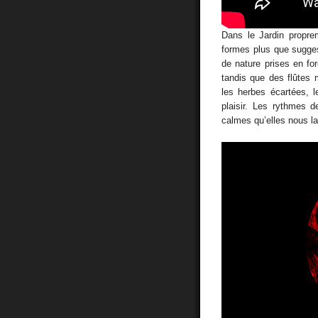
Dans le Jardin propre
formes plus que sugges
de nature prises en fo
tandis que des flûtes 
les herbes écartées, 
plaisir. Les rythmes d
calmes qu’elles nous la