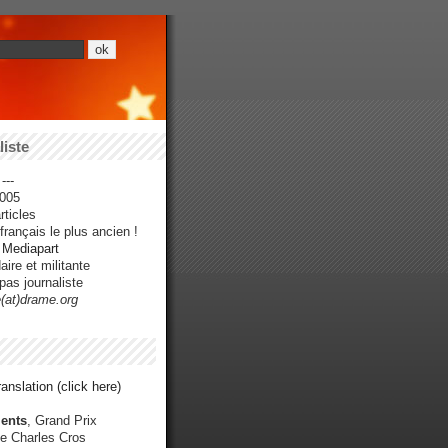
iste
---
005
ticles
rançais le plus ancien !
r Mediapart
ire et militante
pas journaliste
e(at)drame.org
anslation (click here)
ents
, Grand Prix
e Charles Cros