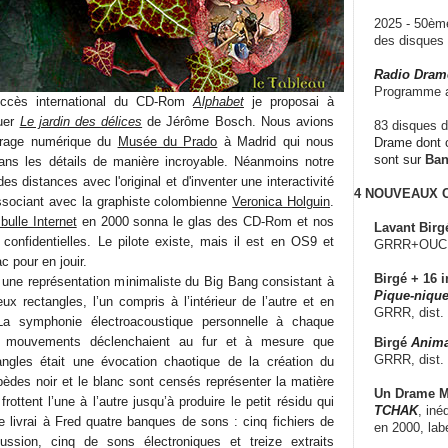
2025 - 50è
des disque
Radio Dram
Programme a
uccès international du CD-Rom
Alphabet
je proposai à
uer
Le jardin des délices
de Jérôme Bosch. Nous avions
83 disques d
tirage numérique du
Musée du Prado
à Madrid qui nous
Drame dont c
sont sur
Ba
dans les détails de manière incroyable. Néanmoins notre
des distances avec l'original et d'inventer une interactivité
4 NOUVEAUX
ssociant avec la graphiste colombienne
Veronica Holguin
.
bulle Internet
en 2000 sonna le glas des CD-Rom et nos
Lavant Birg
 confidentielles. Le pilote existe, mais il est en OS9 et
GRRR+OUCH!,
 pour en jouir.
Birgé + 16 i
une représentation minimaliste du Big Bang consistant à
Pique-nique
x rectangles, l’un compris à l’intérieur de l’autre et en
GRRR, dist.
La symphonie électroacoustique personnelle à chaque
s mouvements déclenchaient au fur et à mesure que
Birgé
Anima
GRRR, dist.
tangles était une évocation chaotique de la création du
pèdes noir et le blanc sont censés représenter la matière
Un Drame Mu
 frottent l’une à l’autre jusqu’à produire le petit résidu qui
TCHAK
, iné
e livrai à Fred quatre banques de sons : cinq fichiers de
en 2000, lab
ussion, cinq de sons électroniques et treize extraits