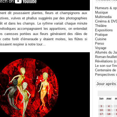
Humeurs & op
Musique
ment dit poussaient plantes, fleurs et champignons aux
Multimedia
tives, vulves et phallus suggérés par des photographies
Cinéma & DV
rêt et dans les champs. Le rythme variait chaque minute
Théâtre
mélodiques accompagnaient les apparitions, on entendait
Expositions
les caresses portées aux fleurs généraient des râles de
Pratique
e cette forêt d’émeraude y étaient moites, les flûtes si
Cuisine
Perso
issaient respirer à notre tour…
Voyage
Allumés du J
Roman-feuille
Révélations (co
Le son sur l'i
Centenaire de
Perspectives 
Jour après 
lun
mar
m
3
4
10
11
17
18