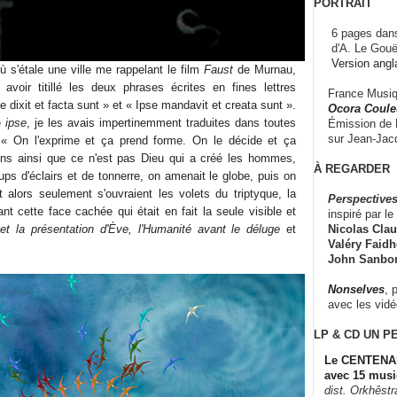
PORTRAIT
6 pages dans
d'A. Le Gouë
Version angl
ù s'étale une ville me rappelant le film
Faust
de Murnau,
s avoir titillé les deux phrases écrites en fines lettres
France Musiqu
 dixit et facta sunt » et « Ipse mandavit et creata sunt ».
Ocora Couleu
e
ipse
, je les avais impertinemment traduites dans toutes
Émission de F
sur Jean-Jacq
 « On l'exprime et ça prend forme. On le décide et ça
ions ainsi que ce n'est pas Dieu qui a créé les hommes,
À REGARDER
ups d'éclairs et de tonnerre, on amenait le globe, puis on
t alors seulement s'ouvraient les volets du triptyque, la
Perspectives
nt cette face cachée qui était en fait la seule visible et
inspiré par le 
Nicolas Claus
et la présentation d'Ève, l'Humanité avant le déluge
et
Valéry Faidhe
John Sanbo
Nonselves
, 
avec les vid
LP & CD
UN P
Le CENTENAI
avec 15 musi
dist. Orkhêst