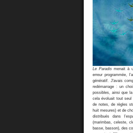
Le Paradis
menait à un
erreur programmée, l’
génératif. J'avais com
redémarrage : un choi
possibles, ainsi que la
cela évoluait tout seu
de notes, de règles st
huit mesures) et de cho
distribués dans l’es
(marimbas, celeste, clo
basse, basson), des cor