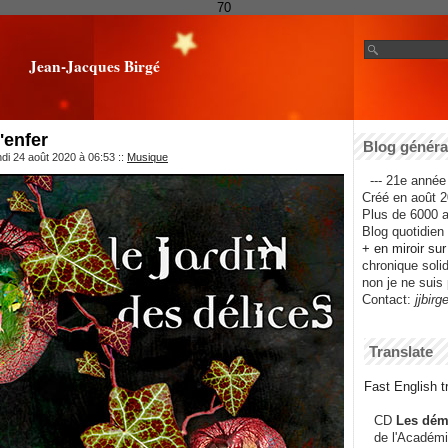
70
Jean-Jacques Birgé
'enfer
Blog général
ndi 24 août 2020 à 06:53
::
Musique
--- 21e année 
Créé en août 2
Plus de 6000 ar
Blog quotidien f
+ en miroir su
chronique solida
non je ne suis 
Contact:
jjbirg
Translate
Fast English tr
CD
Les dém
de l'Académi