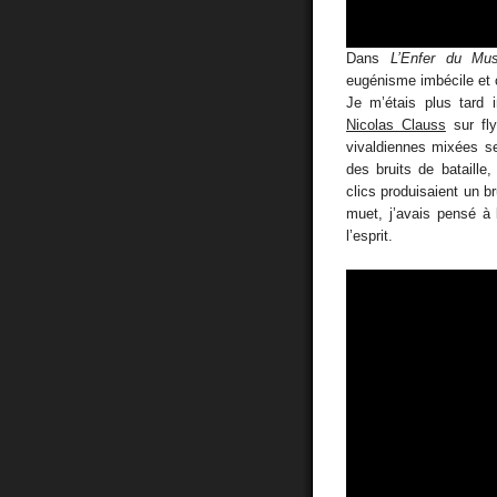
Dans
L’Enfer du Mus
eugénisme imbécile et c
Je m’étais plus tard 
Nicolas Clauss
sur fly
vivaldiennes mixées se
des bruits de bataille
clics produisaient un b
muet, j’avais pensé à
l’esprit.