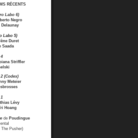
MS RÉCENTS
ro Labo 6)
berto Negro
 Delaunay
ro Labo 5)
lène Duret
e Saada
 4
iana Striffler
elski
2 (Codex)
nny Meteier
esbrosses
 1
thias Lévy
ri Hoang
ve
de
Poudingue
ental
. The Pusher)