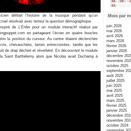
24
25
31
Mois par m
icien
défilait l’histoire de la musique pendant qu’un
ruel résolvait avec terreur la question démographique.
juin 2026
inspiré de
L’Enfer
pour un module interactif réalisé par
mai 2026
ingpuppet.com en partageant l’écran en quatre boucles
avril 2026
lon la position du curseur. Au centre étaient déclenchés
mars 2026
, cris, chevauchées, lames entrecroisées, tandis que les
février 2026
ruit de drap déchiré et réverbéré. En découvrant le module
janvier 2026
décembre 202
 la Saint Barthélemy alors que Nicolas avait Duchamp à
novembre 202
octobre 2025
septembre 20
août 2025
juillet 2025
juin 2025
mai 2025
avril 2025
mars 2025
février 2025
janvier 2025
décembre 202
novembre 202
octobre 2024
septembre 20