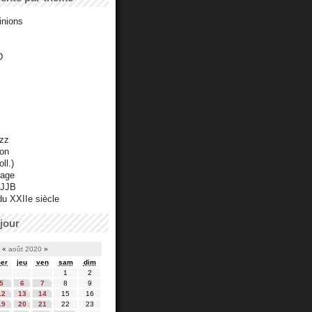
inions
D
azz
ton
ll.)
mage
 JJB
du XXIIe siècle
jour
«
août 2020
»
er
jeu
ven
sam
dim
1
2
5
6
7
8
9
12
13
14
15
16
19
20
21
22
23