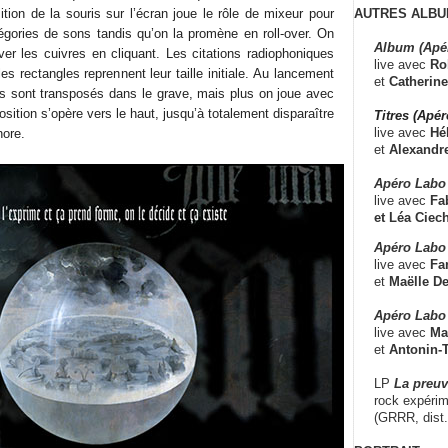
AUTRES ALBU
tion de la souris sur l’écran joue le rôle de mixeur pour
tégories de sons tandis qu’on la promène en roll-over. On
Album (Apé
ver les cuivres en cliquant. Les citations radiophoniques
live avec
Ro
s rectangles reprennent leur taille initiale. Au lancement
et
Catherine
s sont transposés dans le grave, mais plus on joue avec
sition s’opère vers le haut, jusqu’à totalement disparaître
Titres (Apé
live avec
Hé
nore.
et
Alexandr
Apéro Labo
live avec
Fab
et
Léa Ciech
Apéro Labo 
live avec
Fa
et
Maëlle D
Apéro Labo
live avec
Ma
et
Antonin-T
LP
La preu
rock expérim
(GRRR, dist