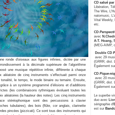
CD
salué par 
Libération, Té
The Wire, L'H
natomusic, L'a
Vital Weekly,
etc.
CD
Perspecti
avec
N.Chedm
A-T. Hoang, 
(MEG-AIMP, d
Double CD
P
avec 29 music
e ronde d'oiseaux aux figures infinies, dictée par une
(GRRR, dist. L
arrondissement à la décimale supérieure de l’algorithme
Également su
posé une musique répétitive infinie, différente à chaque
CD
Pique-niq
x aléatoire de cinq instruments s’effectuait parmi onze
avec 20 musi
 tonalité, le tempo, le mode binaire ou ternaire. Ensuite,
(GRRR, dist. 
l grâce à un système programmé d’élisions et d’additions
Également su
rictes (les combinaisons rythmiques évoluant toutes les
Le superbe vi
ix aléatoires (la hauteur des notes). Les cinq instruments
duo avec
Lion
pace stéréophonique sont des percussions à clavier
sérigraphie d'
E
ches tubulaires), des bois (flûte, cor anglais, clarinette
est sur
Band
des pincées (pizzicati). Ce sont tous des instruments qui