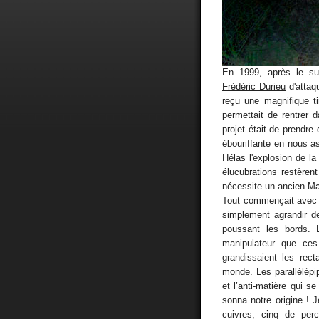
En 1999, après le s
Frédéric Durieu
d'attaq
reçu une magnifique 
permettait de rentrer 
projet était de prendre 
ébouriffante en nous a
Hélas l'
explosion de la 
élucubrations restèrent
nécessite un ancien Mac
Tout commençait avec 
simplement agrandir deu
poussant les bords. 
manipulateur que ce
grandissaient les rec
monde. Les parallélépi
et l’anti-matière qui se
sonna notre origine ! J
cuivres, cinq de perc