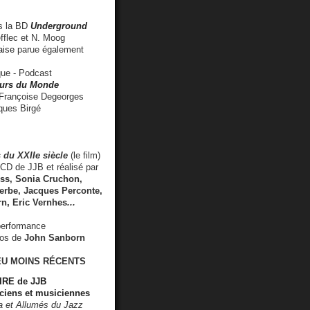
 la BD
Underground
fflec et N. Moog
aise
parue également
e - Podcast
rs du Monde
rançoise Degeorges
ues Birgé
 du XXIIe siècle
(le film)
CD de JJB et réalisé par
s, Sonia Cruchon,
rbe, Jacques Perconte,
rn
,
Eric Vernhes
...
performance
éos de
John Sanborn
EU MOINS RÉCENTS
RE de JJB
ciens et musiciennes
ra et Allumés du Jazz