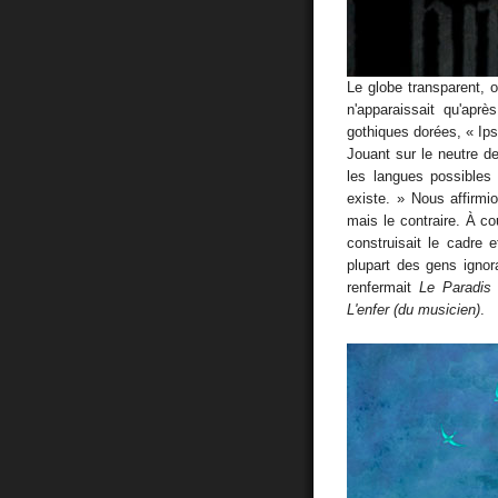
Le globe transparent, o
n'apparaissait qu'aprè
gothiques dorées, « Ipse
Jouant sur le neutre d
les langues possibles
existe. » Nous affirm
mais le contraire. À co
construisait le cadre e
plupart des gens ignora
renfermait
Le Paradis 
L'enfer (du musicien)
.