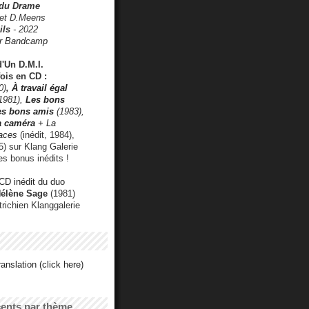
 du Drame
 et D.Meens
ils
- 2022
r Bandcamp
d'Un D.M.I.
fois en CD :
0)
,
À travail égal
1981),
Les bons
les bons amis
(1983),
a caméra
+ La
faces
(inédit, 1984),
) sur Klang Galerie
es bonus inédits !
CD inédit du duo
Hélène Sage
(1981)
utrichien Klanggalerie
anslation (click here)
cents par thème