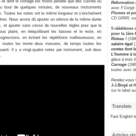
s et dont le clonage est moins pénible que des cuivres ou
Reformation
Au bout de quelques minutes, de nouveaux instruments
avec F.Gorgé
Plumes et po
s. Toutes les notes ont la même longueur et s’enchaînent
CD GRRR,
su
autres. Nous avons dû ajouter un silence de la même durée
, et ajouter sans cesse de nouvelles règles pour que la
5 rééditions 
ous plaire, en rééquilibrant les basses et le reste, en
pour la 1ère 
rogressions, en évitant les répétitions malheureuses, en
Rideau !
(198
s toutes les trente deux mesures, de tempo toutes les
salaire égal
(
contes font 
quanti. Il y a vingt-quatre notes par instrument, soit deux
L'homme à l
s.
glace à trois 
Carnage
(1985
toutes avec d
Rendez-vous
J-J.Birgé et 
sur le label a
Translate
Fast English tr
Articles ré