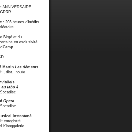
me ANNIVERSAIRE
s GRRR
e :
203 heures d'inédits
léatoire
e Birgé et du
ertains en exclusivité
ndCamp
CD
é
Martin
Les déments
 dist. Inouïe
nvité/e/s
 au labo 4
 Socadisc
l Opera
 Socadisc
sical Instantané
dit enregistré
el Klanggalerie