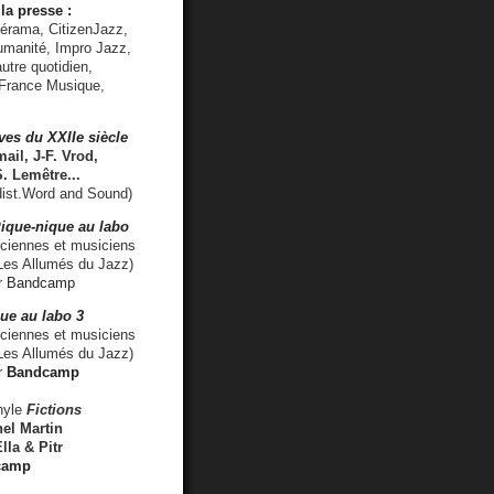
la presse :
lérama, CitizenJazz,
umanité, Impro Jazz,
utre quotidien,
 France Musique,
ves du XXIIe siècle
ail, J-F. Vrod,
S. Lemêtre
...
ist.Word and Sound)
ique-nique au labo
iennes et musiciens
es Allumés du Jazz)
r
Bandcamp
ue au labo 3
ciennes et musiciens
Les Allumés du Jazz)
r
Bandcamp
nyle
Fictions
el Martin
lla & Pitr
camp