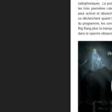
radiophoniques. La posi
les trois premières ca
peut activer et désacti
se déclenchent quand le
du programme, les son
Big Bang plus la transpo
dans le spectre ultraso