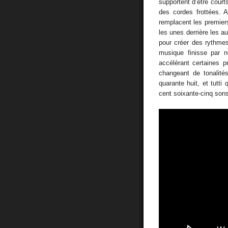
supportent d’être court
des cordes frottées. 
remplacent les premier
les unes derrière les 
pour créer des rythmes
musique finisse par n
accélérant certaines p
changeant de tonalité
quarante huit, et tutti 
cent soixante-cinq son