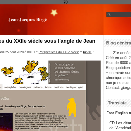
70
Jean-Jacques Birgé
s du XXIIe siècle sous l'angle de Jean
Blog général
rdi 25 août 2020 à 00:01
::
Perspectives du XXIIe siècle
::
#4531
::
--- 21e année 
Créé en août 2
Plus de 6000 ar
Blog quotidien f
+ en miroir su
chronique solida
non je ne suis 
Contact:
jjbirg
Translate
Fast English tr
CD
Les dém
de l'Académi