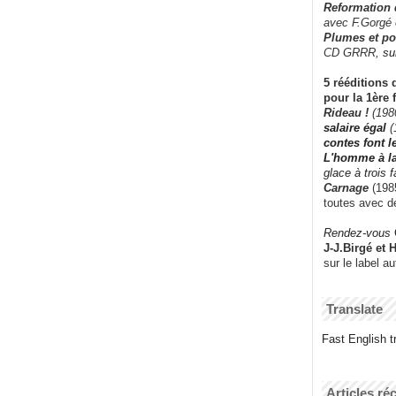
Reformation
avec F.Gorgé
Plumes et po
CD GRRR,
su
5 rééditions 
pour la 1ère 
Rideau !
(198
salaire égal
(
contes font 
L'homme à l
glace à trois 
Carnage
(1985
toutes avec d
Rendez-vous
J-J.Birgé et 
sur le label a
Translate
Fast English tr
Articles ré