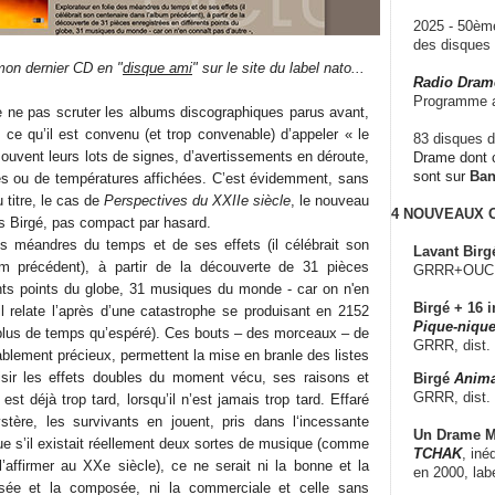
2025 - 50è
des disque
on dernier CD en "
disque ami
" sur le site du label nato...
Radio Dram
Programme a
de ne pas scruter les albums discographiques parus avant,
 ce qu’il est convenu (et trop convenable) d’appeler « le
83 disques d
souvent leurs lots de signes, d’avertissements en déroute,
Drame dont c
sont sur
Ba
ces ou de températures affichées. C’est évidemment, sans
u titre, le cas de
Perspectives du XXIIe siècle
, le nouveau
4 NOUVEAUX
 Birgé, pas compact par hasard.
es méandres du temps et de ses effets (il célébrait son
Lavant Birg
um précédent), à partir de la découverte de 31 pièces
GRRR+OUCH!,
ents points du globe, 31 musiques du monde - car on n'en
Birgé + 16 i
il relate l’après d’une catastrophe se produisant en 2152
Pique-nique
e plus de temps qu’espéré). Ces bouts – des morceaux – de
GRRR, dist.
blement précieux, permettent la mise en branle des listes
aisir les effets doubles du moment vécu, ses raisons et
Birgé
Anima
GRRR, dist.
est déjà trop tard, lorsqu’il n’est jamais trop tard. Effaré
stère, les survivants en jouent, pris dans l‘incessante
Un Drame Mu
ue s’il existait réellement deux sortes de musique (comme
TCHAK
, iné
l’affirmer au XXe siècle), ce ne serait ni la bonne et la
en 2000, lab
isée et la composée, ni la commerciale et celle sans