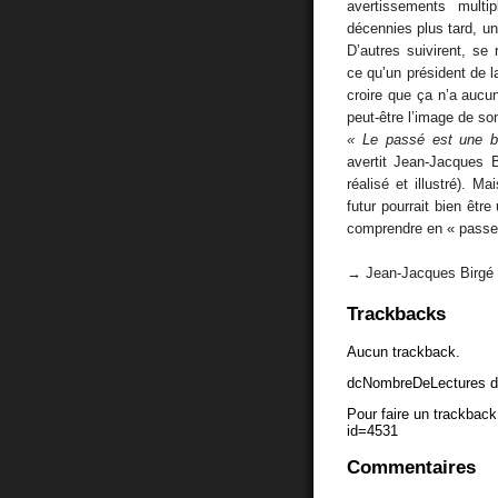
avertissements multip
décennies plus tard, un 
D’autres suivirent, se
ce qu’un président de l
croire que ça n’a aucu
peut-être l’image de son
« Le passé est une bo
avertit Jean-Jacques 
réalisé et illustré). 
futur pourrait bien êtr
comprendre en « passer 
→ Jean-Jacques Birgé
Trackbacks
Aucun trackback.
dcNombreDeLectures d
Pour faire un trackback 
id=4531
Commentaires