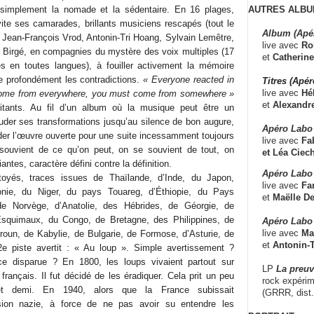
AUTRES ALBU
simplement la nomade et la sédentaire. En 16 plages,
ite ses camarades, brillants musiciens rescapés (tout le
Album (Apé
: Jean-François Vrod, Antonin-Tri Hoang, Sylvain Lemêtre,
live avec
Ro
 Birgé, en compagnies du mystère des voix multiples (17
et
Catherine
ces en toutes langues), à fouiller activement la mémoire
re profondément les contradictions.
« Everyone reacted in
Titres (Apé
live avec
Hé
come from everywhere, you must come from somewhere »
et
Alexandr
itants. Au fil d’un album où la musique peut être un
der ses transformations jusqu’au silence de bon augure,
Apéro Labo
rder l’œuvre ouverte pour une suite incessamment toujours
live avec
Fab
 souvient de ce qu’on peut, on se souvient de tout, on
et
Léa Ciech
antes, caractère défini contre la définition.
Apéro Labo 
toyés, traces issues de Thaïlande, d’Inde, du Japon,
live avec
Fa
onie, du Niger, du pays Touareg, d’Éthiopie, du Pays
et
Maëlle D
e Norvège, d’Anatolie, des Hébrides, de Géorgie, de
squimaux, du Congo, de Bretagne, des Philippines, de
Apéro Labo
live avec
Ma
roun, de Kabylie, de Bulgarie, de Formose, d’Asturie, de
et
Antonin-T
2e piste avertit : « Au loup ». Simple avertissement ?
e disparue ? En 1800, les loups vivaient partout sur
LP
La preu
 français. Il fut décidé de les éradiquer. Cela prit un peu
rock expérim
et demi. En 1940, alors que la France subissait
(GRRR, dist
asion nazie, à force de ne pas avoir su entendre les