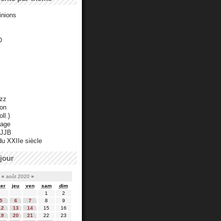
inions
D
azz
ton
ll.)
mage
 JJB
du XXIIe siècle
jour
«
août 2020
»
er
jeu
ven
sam
dim
1
2
5
6
7
8
9
12
13
14
15
16
19
20
21
22
23