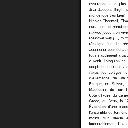
assurance, mais plus 
Jean-Jacques Birgé inv
monde joue très bien) 
Nicolas Chedmail, Elsa
narrateurs et narratri
ravivée jusqu’à en viv
their own way (…) to 
témoigne l’un des réc
ascenseur pour échafau
tous s’appliquent à ga
à venir. Lorsqu’on se
adopte le choix des vari
Après les vertiges tu
d’Allemagne, de Wall
Basque, de Suisse, d
Macédoine, de Terre E
Côte d’Ivoire, du Came
Grèce, du Berry, la 1
Évocation d’une espèc
l’ensemble du territoire
moins d’un siècle 
lamentablement l’inv