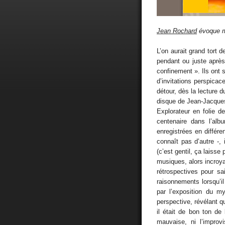
Jean Rochard
évoque m
L’on aurait grand tort 
pendant ou juste après
confinement ». Ils ont 
d’invitations perspica
détour, dès la lecture d
disque de Jean-Jacques
Explorateur en folie d
centenaire dans l’alb
enregistrées en différ
connaît pas d’autre -, 
(c’est gentil, ça laiss
musiques, alors incroya
rétrospectives pour s
raisonnements lorsqu’il 
par l’exposition du my
perspective, révélant q
il était de bon ton de 
mauvaise, ni l’improv