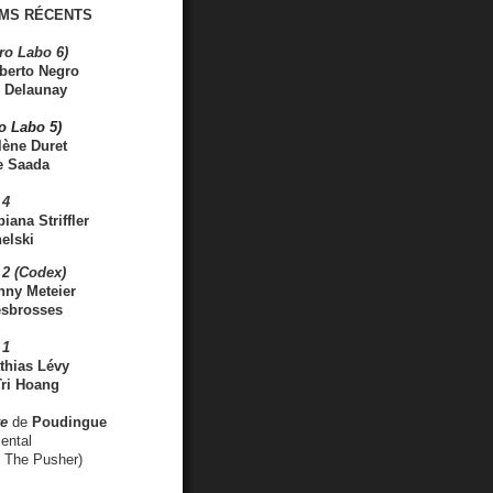
MS RÉCENTS
ro Labo 6)
berto Negro
 Delaunay
ro Labo 5)
lène Duret
e Saada
 4
iana Striffler
elski
2 (Codex)
nny Meteier
esbrosses
 1
thias Lévy
ri Hoang
ve
de
Poudingue
ental
. The Pusher)