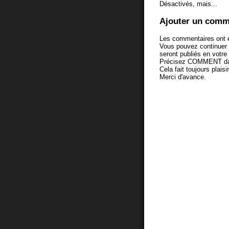
Désactivés, mais...
Ajouter un comm
Les commentaires ont é
Vous pouvez continuer
seront publiés en votr
Précisez COMMENT dans 
Cela fait toujours plaisi
Merci d'avance.