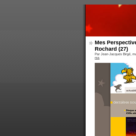
Mes Perspective
Rochard (27)
Par Jean-Jacques Birgé, ma
rss