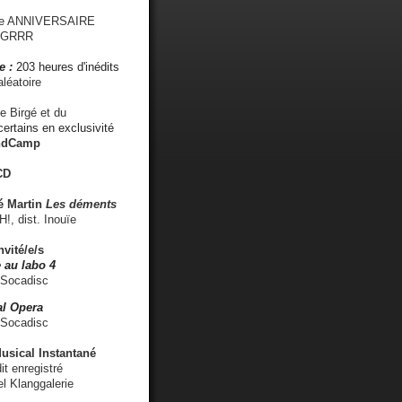
me ANNIVERSAIRE
s GRRR
e :
203 heures d'inédits
léatoire
e Birgé et du
ertains en exclusivité
ndCamp
CD
é
Martin
Les déments
 dist. Inouïe
nvité/e/s
 au labo 4
 Socadisc
l Opera
 Socadisc
sical Instantané
dit enregistré
el Klanggalerie