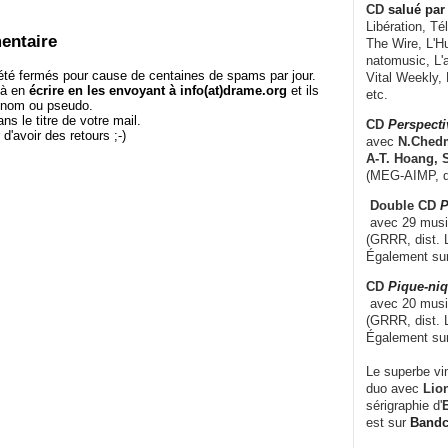
CD
salué par 
Libération, Té
entaire
The Wire, L'H
natomusic, L'a
té fermés pour cause de centaines de spams par jour.
Vital Weekly,
 à en
écrire en les envoyant à info(at)drame.org
et ils
etc.
e nom ou pseudo.
le titre de votre mail.
CD
Perspecti
r d'avoir des retours ;-)
avec
N.Chedm
A-T. Hoang, 
(MEG-AIMP, d
Double CD
P
avec 29 music
(GRRR, dist. L
Également su
CD
Pique-niq
avec 20 musi
(GRRR, dist. 
Également su
Le superbe vi
duo avec
Lion
sérigraphie d'
E
est sur
Band