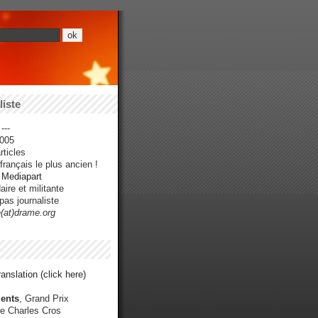
iste
---
005
ticles
rançais le plus ancien !
r Mediapart
ire et militante
pas journaliste
e(at)drame.org
anslation (click here)
ents
, Grand Prix
e Charles Cros