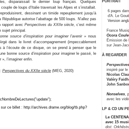
PORTRAIT
les, disparaissait le dernier loup français. Quelques
couple de loups d’Italie traversait les Alpes et s’installait.
6 pages dans
 reproduisirent, dessinant un timide repeuplement jusqu’à
d'A. Le Gouë
a République autorise l’abattage de 500 loups. N’allez pas
Version angl
n rapport avec
Perspectives du XXIIe siècle
, c’est même
France Musiqu
 sujet principal.
Ocora Couleu
nne source d’inspiration pour imaginer l’avenir »
nous
Émission de F
Birgé dans le livret d’accompagnement (impeccablement
sur Jean-Jacq
Mais à l’écoute de ce disque, on se prend à penser que le
e une bonne source d’inspiration pour imaginer le passé, le
À REGARDER
», l’imaginer enfin.
Perspectives
inspiré par le 
 :
Perspectives du XXIIe siècle
(MEG, 2020)
Nicolas Claus
Valéry Faidhe
John Sanbo
Nonselves
, 
avec les vid
cNombreDeLectures("update");
sur ce billet : http://archives.drame.org/blog/tb.php?
LP & CD
UN P
Le CENTENAI
avec 15 musi
dist. Orkhêst