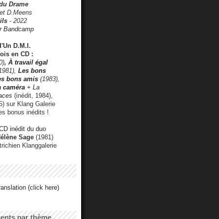
 du Drame
 et D.Meens
ils
- 2022
r Bandcamp
d'Un D.M.I.
fois en CD :
0)
,
À travail égal
1981),
Les bons
les bons amis
(1983),
a caméra
+ La
faces
(inédit, 1984),
) sur Klang Galerie
es bonus inédits !
CD inédit du duo
Hélène Sage
(1981)
utrichien Klanggalerie
anslation (click here)
cents par thème