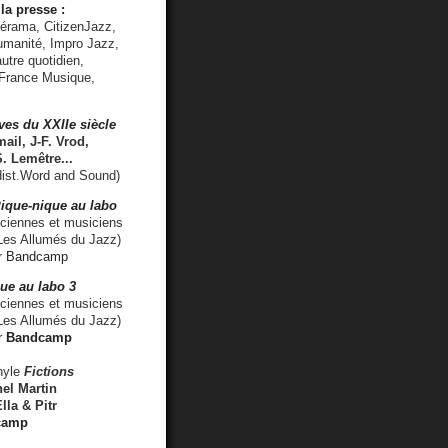
la presse :
lérama, CitizenJazz,
umanité, Impro Jazz,
utre quotidien,
 France Musique,
ves du XXIIe siècle
ail, J-F. Vrod,
S. Lemêtre
...
ist.Word and Sound)
ique-nique au labo
iennes et musiciens
es Allumés du Jazz)
r
Bandcamp
ue au labo 3
ciennes et musiciens
Les Allumés du Jazz)
r
Bandcamp
nyle
Fictions
el Martin
lla & Pitr
camp