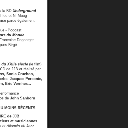
 la BD
Underground
fflec et N. Moog
aise
parue également
e - Podcast
rs du Monde
rançoise Degeorges
ues Birgé
 du XXIIe siècle
(le film)
CD de JJB et réalisé par
s, Sonia Cruchon,
rbe, Jacques Perconte,
rn
,
Eric Vernhes
...
performance
éos de
John Sanborn
EU MOINS RÉCENTS
RE de JJB
ciens et musiciennes
ra et Allumés du Jazz