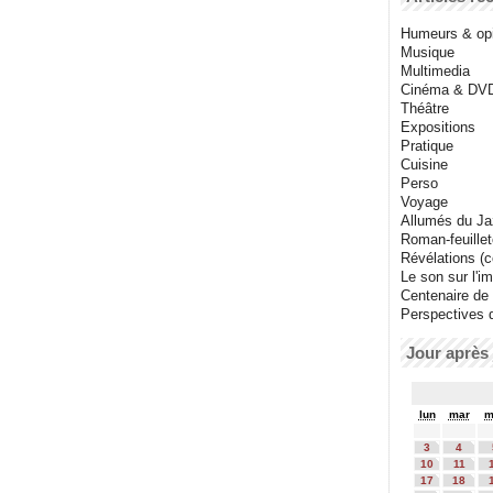
Humeurs & op
Musique
Multimedia
Cinéma & DV
Théâtre
Expositions
Pratique
Cuisine
Perso
Voyage
Allumés du J
Roman-feuille
Révélations (co
Le son sur l'i
Centenaire de
Perspectives 
Jour après 
lun
mar
m
3
4
10
11
17
18