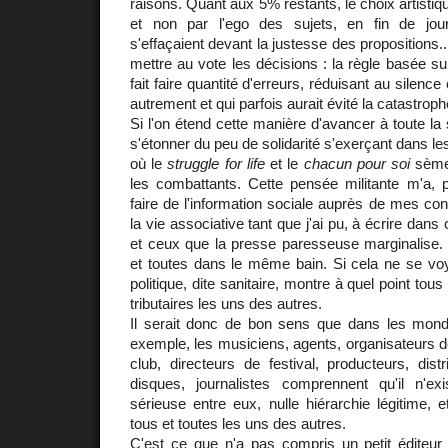
raisons. Quant aux 5% restants, le choix artistiqu
et non par l'ego des sujets, en fin de jour
s'effaçaient devant la justesse des propositions...
mettre au vote les décisions : la règle basée su
fait faire quantité d'erreurs, réduisant au silence
autrement et qui parfois aurait évité la catastroph
Si l'on étend cette manière d'avancer à toute la
s'étonner du peu de solidarité s'exerçant dans le
où le
struggle for life
et le
chacun pour soi
sèmen
les combattants. Cette pensée militante m'a,
faire de l'information sociale auprès de mes cond
la vie associative tant que j'ai pu, à écrire dans
et ceux que la presse paresseuse marginalis
et toutes dans le même bain. Si cela ne se voyai
politique, dite sanitaire, montre à quel point tou
tributaires les uns des autres.
Il serait donc de bon sens que dans les mon
exemple, les musiciens, agents, organisateurs d
club, directeurs de festival, producteurs, dis
disques, journalistes comprennent qu'il n'ex
sérieuse entre eux, nulle hiérarchie légitime,
tous et toutes les uns des autres.
C'est ce que n'a pas compris un petit éditeur