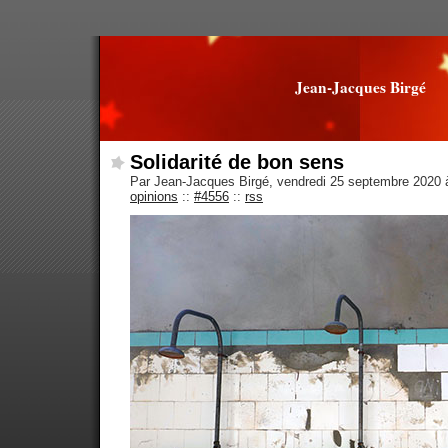
Jean-Jacques Birgé
Solidarité de bon sens
Par Jean-Jacques Birgé, vendredi 25 septembre 2020
opinions
::
#4556
::
rss