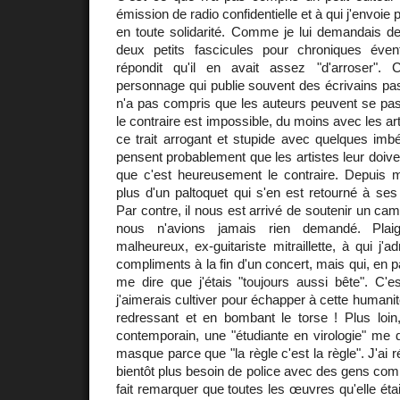
émission de radio confidentielle et à qui j'envoie
en toute solidarité. Comme je lui demandais d
deux petits fascicules pour chroniques éven
répondit qu'il en avait assez "d'arroser".
personnage qui publie souvent des écrivains pa
n'a pas compris que les auteurs peuvent se pas
le contraire est impossible, du moins avec les art
ce trait arrogant et stupide avec quelques imb
pensent probablement que les artistes leur doive
que c'est heureusement le contraire. Depuis me
plus d'un paltoquet qui s'en est retourné à ses
Par contre, il nous est arrivé de soutenir un cama
nous n'avions jamais rien demandé. Plai
malheureux, ex-guitariste mitraillette, à qui j
compliments à la fin d'un concert, mais qui, en pa
me dire que j'étais "toujours aussi bête". C'e
j'aimerais cultiver pour échapper à cette humanit
redressant et en bombant le torse ! Plus loi
contemporain, une "étudiante en virologie" me
masque parce que "la règle c'est la règle". J'ai r
bientôt plus besoin de police avec des gens comm
fait remarquer que toutes les œuvres qu'elle éta