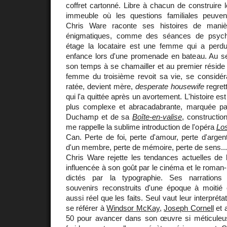
coffret cartonné. Libre à chacun de construire l
immeuble où les questions familiales peuven
Chris Ware raconte ses histoires de maniè
énigmatiques, comme des séances de psycha
étage la locataire est une femme qui a per
enfance lors d'une promenade en bateau. Au 
son temps à se chamailler et au premier réside l
femme du troisième revoit sa vie, se considé
ratée, devient mère,
desperate housewife
regret
qui l'a quittée après un avortement. L'histoire 
plus complexe et abracadabrante, marquée par
Duchamp et de sa
Boîte-en-valise
, constructio
me rappelle la sublime introduction de l'opéra
Los
Can. Perte de foi, perte d'amour, perte d'argent
d'un membre, perte de mémoire, perte de sens...
Chris Ware rejette les tendances actuelles de 
influencée à son goût par le cinéma et le roman
dictés par la typographie. Ses narrations s
souvenirs reconstruits d'une époque à moitié 
aussi réel que les faits. Seul vaut leur interprét
se référer à
Windsor McKay
,
Joseph Cornell
et 
50 pour avancer dans son œuvre si méticuleuse