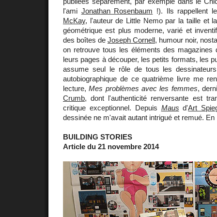
publiées séparément, par exemple dans le Chic
l'ami
Jonathan Rosenbaum
!). Ils rappellent
McKay
, l'auteur de Little Nemo par la taille et
géométrique est plus moderne, varié et inventif
des boîtes de
Joseph Cornell
, humour noir, nosta
on retrouve tous les éléments des magazines 
leurs pages à découper, les petits formats, les 
assume seul le rôle de tous les dessinateurs 
autobiographique de ce quatrième livre me re
lecture,
Mes problèmes avec les femmes
, dern
Crumb
, dont l'authenticité renversante est t
critique exceptionnel. Depuis
Maus
d'
Art Spie
dessinée ne m'avait autant intrigué et remué. En 
BUILDING STORIES
Article du 21 novembre 2014