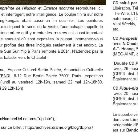
CD
salué par 
preinte de l’illusion
et
Errance nocturne
reproduites ici,
Libération, Té
The Wire, L'H
 et interrogent notre intelligence. Le poulpe finira sur notre
natomusic, L'a
ong-kongais étant aussi un fin cuisinier. Les peintures
Vital Weekly,
 indiquent le sens de la visite, l'accrochage rappelle le
etc.
que où ce qu'il y a entre les œuvres est aussi important
CD
Perspecti
le sous-sol où sont exposées la plupart, promenez-vous
avec
N.Chedm
ur profiter des titres indiqués seulement à cet endroit. La
A-T. Hoang, 
e Sun Sun Yip à Paris remonte à 2014. N'attendez pas la
(MEG-AIMP, d
s balader vers le Châtelet !
Double CD
P
avec 29 music
ime
, Espace Culturel Bertin Poirée, Association Culturelle
(GRRR, dist. L
TENRI
, 8-12 Rue Bertin Poirée 75001 Paris, exposition
Également su
(lundi au vendredi 12h-19h, samedi 22 mai 12h-18h30,
CD
Pique-niq
i 29 12h-16h)
avec 20 musi
(GRRR, dist. 
Également su
Le superbe vi
cNombreDeLectures("update");
duo avec
Lion
sérigraphie d'
E
sur ce billet : http://archives.drame.org/blog/tb.php?
est sur
Band