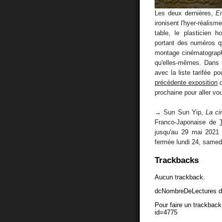
Les deux dernières,
Em
ironisent l'hyer-réalisme
table, le plasticien h
portant des numéros qui
montage cinématographi
qu'elles-mêmes. Dans 
avec la liste tarifée po
précédente exposition
d
prochaine pour aller vou
→ Sun Sun Yip,
La c
Franco-Japonaise de
jusqu'au 29 mai 2021 
fermée lundi 24, samed
Trackbacks
Aucun trackback.
dcNombreDeLectures d
Pour faire un trackback 
id=4775