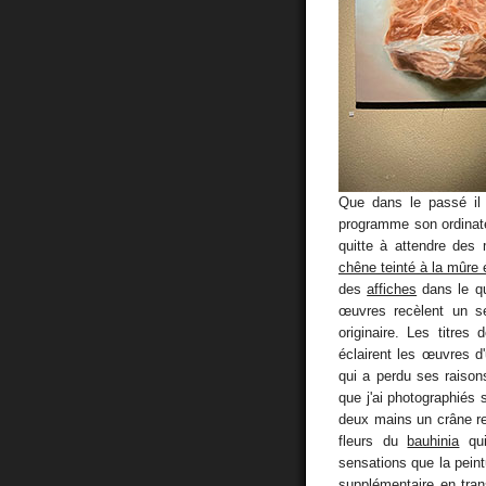
Que dans le passé il 
programme son ordin
quitte à attendre des 
chêne teinté à la mûre
des
affiches
dans le qu
œuvres recèlent un se
originaire. Les titres
éclairent les œuvres d'
qui a perdu ses raison
que j'ai photographiés
deux mains un crâne re
fleurs du
bauhinia
qui
sensations que la peintu
supplémentaire en tran