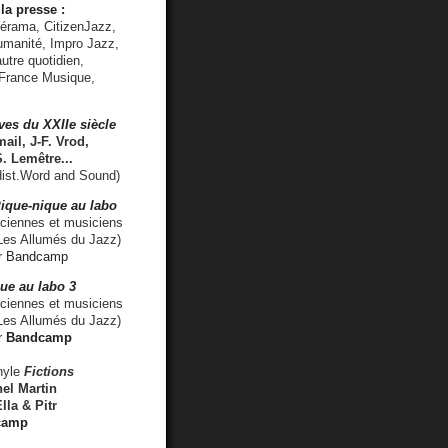
la presse :
lérama, CitizenJazz,
umanité, Impro Jazz,
utre quotidien,
 France Musique,
ves du XXIIe siècle
ail, J-F. Vrod,
S. Lemêtre
...
ist.Word and Sound)
ique-nique au labo
iennes et musiciens
es Allumés du Jazz)
r
Bandcamp
ue au labo 3
ciennes et musiciens
Les Allumés du Jazz)
r
Bandcamp
nyle
Fictions
el Martin
lla & Pitr
camp