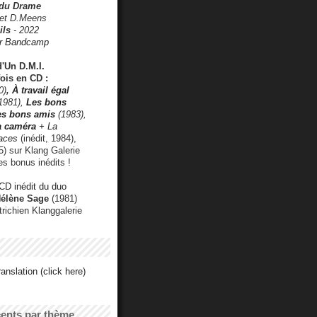
 du Drame
 et D.Meens
ils
- 2022
r Bandcamp
d'Un D.M.I.
fois en CD :
0)
,
À travail égal
1981),
Les bons
les bons amis
(1983),
a caméra
+ La
faces
(inédit, 1984),
) sur Klang Galerie
es bonus inédits !
CD inédit du duo
Hélène Sage
(1981)
utrichien Klanggalerie
anslation (click here)
cents par thème