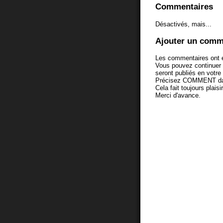
Commentaires
Désactivés, mais...
Ajouter un comm
Les commentaires ont é
Vous pouvez continuer
seront publiés en votr
Précisez COMMENT dans 
Cela fait toujours plaisi
Merci d'avance.