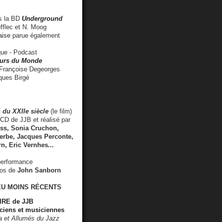
 la BD
Underground
fflec et N. Moog
aise
parue également
e - Podcast
rs du Monde
rançoise Degeorges
ues Birgé
 du XXIIe siècle
(le film)
CD de JJB et réalisé par
s, Sonia Cruchon,
rbe, Jacques Perconte,
rn
,
Eric Vernhes
...
performance
éos de
John Sanborn
EU MOINS RÉCENTS
RE de JJB
ciens et musiciennes
ra et Allumés du Jazz