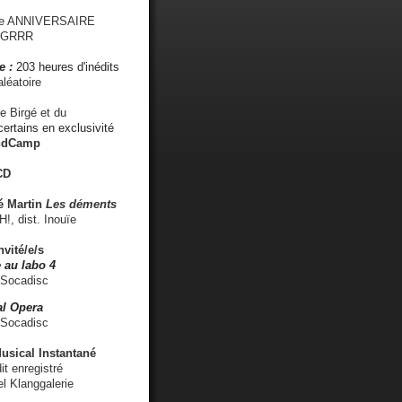
me ANNIVERSAIRE
s GRRR
e :
203 heures d'inédits
léatoire
e Birgé et du
ertains en exclusivité
ndCamp
CD
é
Martin
Les déments
 dist. Inouïe
nvité/e/s
 au labo 4
 Socadisc
l Opera
 Socadisc
sical Instantané
dit enregistré
el Klanggalerie