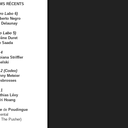
MS RÉCENTS
ro Labo 6)
berto Negro
 Delaunay
ro Labo 5)
lène Duret
e Saada
 4
iana Striffler
elski
2 (Codex)
nny Meteier
esbrosses
 1
thias Lévy
ri Hoang
ve
de
Poudingue
ental
. The Pusher)