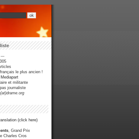
iste
---
005
ticles
rançais le plus ancien !
r Mediapart
ire et militante
pas journaliste
e(at)drame.org
anslation (click here)
ents
, Grand Prix
e Charles Cros