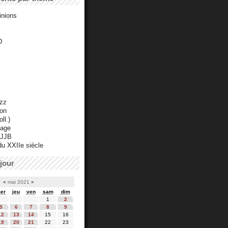
inions
D
azz
ton
ll.)
mage
 JJB
du XXIIe siècle
jour
«
mai 2021
»
er
jeu
ven
sam
dim
1
2
5
6
7
8
9
12
13
14
15
16
19
20
21
22
23