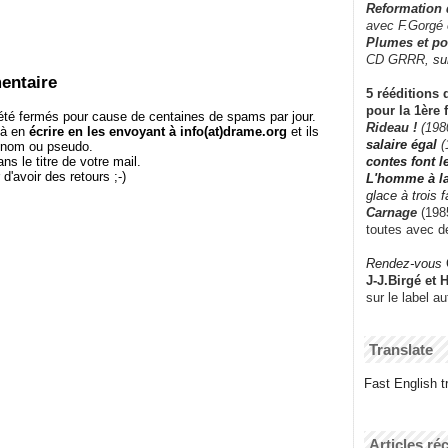
Reformation
avec F.Gorgé
Plumes et po
CD GRRR,
su
entaire
5 rééditions 
pour la 1ère 
té fermés pour cause de centaines de spams par jour.
Rideau !
(198
 à en
écrire en les envoyant à info(at)drame.org
et ils
salaire égal
(
e nom ou pseudo.
contes font 
le titre de votre mail.
r d'avoir des retours ;-)
L'homme à l
glace à trois 
Carnage
(1985
toutes avec d
Rendez-vous
J-J.Birgé et 
sur le label a
Translate
Fast English tr
Articles ré