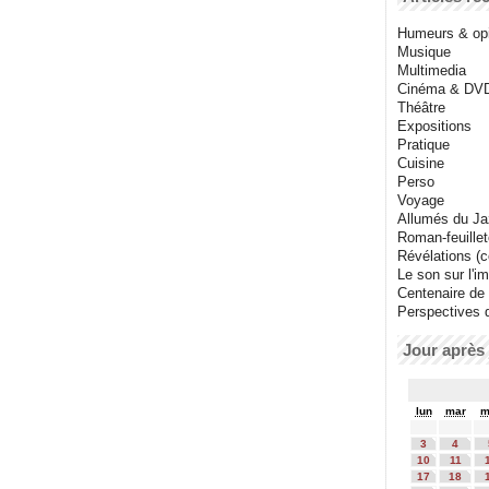
Humeurs & op
Musique
Multimedia
Cinéma & DV
Théâtre
Expositions
Pratique
Cuisine
Perso
Voyage
Allumés du J
Roman-feuille
Révélations (co
Le son sur l'i
Centenaire de
Perspectives 
Jour après 
lun
mar
m
3
4
10
11
17
18