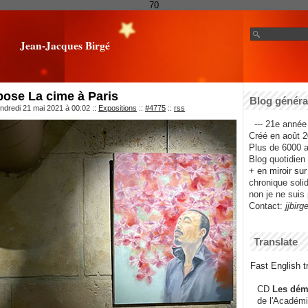
70
Jean-Jacques Birgé
ose La cime à Paris
Blog général
ndredi 21 mai 2021 à 00:02
::
Expositions
::
#4775
::
rss
--- 21e année 
Créé en août 2
Plus de 6000 ar
Blog quotidien f
+ en miroir su
chronique solida
non je ne suis 
Contact:
jjbirg
Translate
Fast English tr
CD
Les dém
de l'Académi