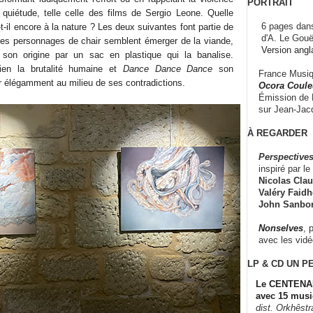
PORTRAIT
 quiétude, telle celle des films de Sergio Leone. Quelle
6 pages dans
-il encore à la nature ? Les deux suivantes font partie de
d'A. Le Gouë
Des personnages de chair semblent émerger de la viande,
Version angl
son origine par un sac en plastique qui la banalise.
ien la brutalité humaine et
Dance Dance Dance
son
France Musiqu
r élégamment au milieu de ses contradictions.
Ocora Couleu
Émission de F
sur Jean-Jacq
À REGARDER
Perspectives
inspiré par le 
Nicolas Claus
Valéry Faidhe
John Sanbo
Nonselves
, 
avec les vid
LP & CD
UN P
Le CENTENAI
avec 15 musi
dist. Orkhêst