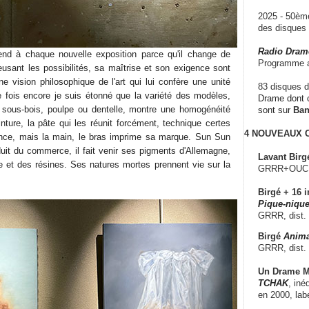
2025 - 50è
des disque
Radio Dram
nd à chaque nouvelle exposition parce qu'il change de
Programme a
eusant les possibilités, sa maîtrise et son exigence sont
e vision philosophique de l'art qui lui confère une unité
83 disques d
te fois encore je suis étonné que la variété des modèles,
Drame dont c
u sous-bois, poulpe ou dentelle, montre une homogénéité
sont sur
Ba
inture, la pâte qui les réunit forcément, technique certes
4 NOUVEAUX
ance, mais la main, le bras imprime sa marque. Sun Sun
duit du commerce, il fait venir ses pigments d'Allemagne,
Lavant Birg
le et des résines. Ses natures mortes prennent vie sur la
GRRR+OUCH!,
Birgé + 16 i
Pique-nique
GRRR, dist.
Birgé
Anima
GRRR, dist.
Un Drame Mu
TCHAK
, iné
en 2000, lab