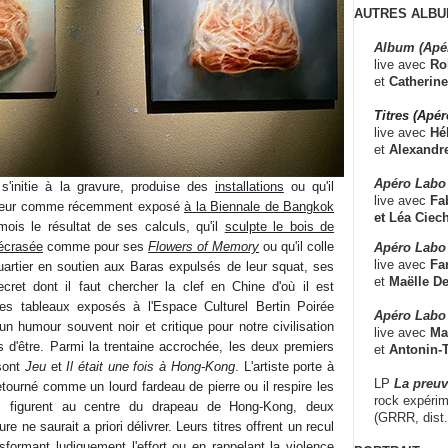
AUTRES ALBU
Album (Apé
live avec
Ro
et
Catherine
Titres (Apé
live avec
Hé
et
Alexandr
Apéro Labo
s'initie à la gravure, produise des
installations
ou qu'il
live avec
Fab
ateur comme récemment exposé
à la Biennale de Bangkok
et
Léa Ciech
mois le résultat de ses calculs, qu'il
sculpte le bois de
 écrasée
comme pour ses
Flowers of Memory
ou qu'il colle
Apéro Labo 
live avec
Fa
artier en soutien aux Baras expulsés de leur squat, ses
et
Maëlle D
cret dont il faut chercher la clef en Chine d'où il est
 des tableaux exposés à l'Espace Culturel Bertin Poirée
Apéro Labo
un humour souvent noir et critique pour notre civilisation
live avec
Ma
s d'être. Parmi la trentaine accrochée, les deux premiers
et
Antonin-T
 sont
Jeu
et
Il était une fois à Hong-Kong
. L'artiste porte à
LP
La preu
tourné comme un lourd fardeau de pierre ou il respire les
rock expérim
 figurent au centre du drapeau de Hong-Kong, deux
(GRRR, dist
re ne saurait a priori délivrer. Leurs titres offrent un recul
sformant ludiquement l'effort ou en rappelant la violence