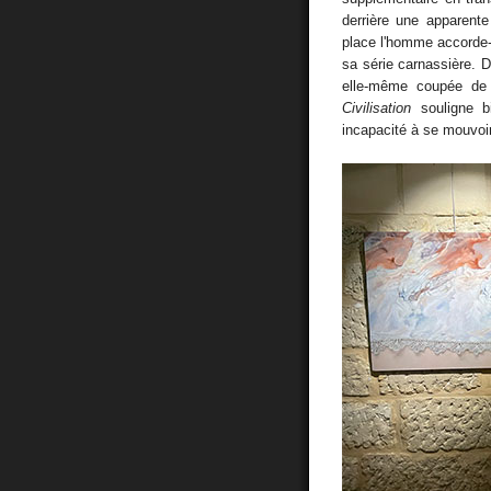
derrière une apparente
place l'homme accorde-t
sa série carnassière. 
elle-même coupée de 
Civilisation
souligne b
incapacité à se mouvoi