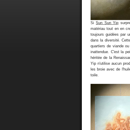
Si
Sun Sun Yip
surpre
matériau tout en en cr
toujours guidées par un
dans la diversité. Cet
quartiers de viande o
inattendue. C'est la pe
héritée de la Renaiss
Yip n'utilise aucun pro
les broie avec de l'hui
toile.