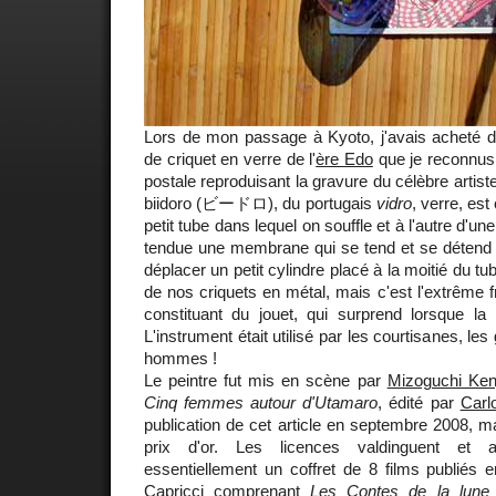
Lors de mon passage à Kyoto, j'avais acheté d
de criquet en verre de l'
ère Edo
que je reconnus 
postale reproduisant la gravure du célèbre artist
biidoro (ビードロ), du portugais
vidro
, verre, est
petit tube dans lequel on souffle et à l'autre d'un
tendue une membrane qui se tend et se détend lo
déplacer un petit cylindre placé à la moitié du tu
de nos criquets en métal, mais c'est l'extrême fr
constituant du jouet, qui surprend lorsque 
L'instrument était utilisé par les courtisanes, les 
hommes !
Le peintre fut mis en scène par
Mizoguchi Kenj
Cinq femmes autour d'Utamaro
, édité par
Carlo
publication de cet article en septembre 2008, 
prix d'or. Les licences valdinguent et a
essentiellement un coffret de 8 films publiés
Capricci comprenant
Les Contes de la lune 