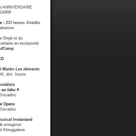
me ANNIVERSAIRE
s GRRR
e :
203 heures d'inédits
léatoire
e Birgé et du
ertains en exclusivité
ndCamp
CD
é
Martin
Les déments
 dist. Inouïe
nvité/e/s
 au labo 4
 Socadisc
l Opera
 Socadisc
sical Instantané
dit enregistré
el Klanggalerie