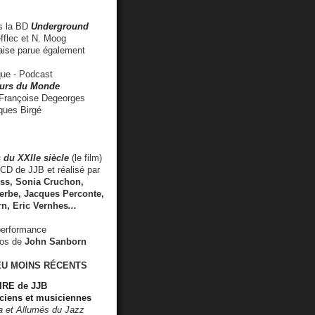
 la BD
Underground
fflec et N. Moog
aise
parue également
e - Podcast
rs du Monde
rançoise Degeorges
ues Birgé
 du XXIIe siècle
(le film)
CD de JJB et réalisé par
s, Sonia Cruchon,
rbe, Jacques Perconte,
rn
,
Eric Vernhes
...
performance
éos de
John Sanborn
EU MOINS RÉCENTS
RE de JJB
ciens et musiciennes
ra et Allumés du Jazz