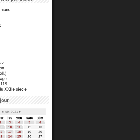
inions
D
azz
ton
ll.)
mage
 JJB
du XXIIe siècle
jour
«
juin 2021
»
er
jeu
ven
sam
dim
2
3
4
5
6
9
10
11
12
13
16
17
18
19
20
23
24
25
26
27