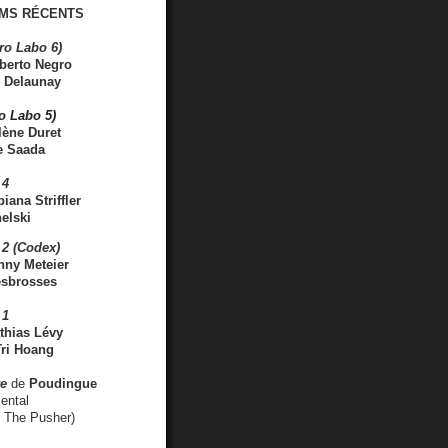
MS RÉCENTS
ro Labo 6)
berto Negro
 Delaunay
ro Labo 5)
lène Duret
e Saada
 4
iana Striffler
elski
2 (Codex)
nny Meteier
esbrosses
 1
thias Lévy
ri Hoang
ve
de
Poudingue
ental
. The Pusher)