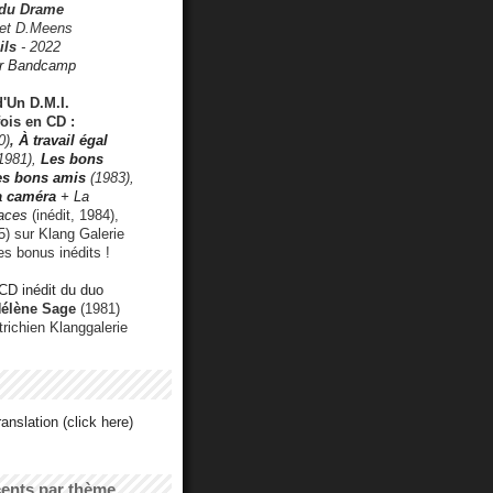
 du Drame
 et D.Meens
ils
- 2022
r Bandcamp
d'Un D.M.I.
fois en CD :
0)
,
À travail égal
1981),
Les bons
les bons amis
(1983),
a caméra
+ La
faces
(inédit, 1984),
) sur Klang Galerie
es bonus inédits !
CD inédit du duo
Hélène Sage
(1981)
utrichien Klanggalerie
anslation (click here)
cents par thème