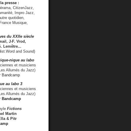
la presse :
lérama, CitizenJazz,
umanité, Impro Jazz,
utre quotidien,
 France Musique,
ves du XXIIe siècle
ail, J-F. Vrod,
S. Lemêtre
...
ist.Word and Sound)
ique-nique au labo
iennes et musiciens
es Allumés du Jazz)
r
Bandcamp
ue au labo 3
ciennes et musiciens
Les Allumés du Jazz)
r
Bandcamp
nyle
Fictions
el Martin
lla & Pitr
camp