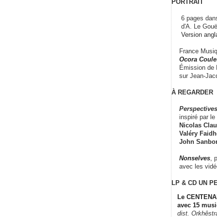
PORTRAIT
6 pages dans
d'A. Le Gouë
Version angl
France Musiqu
Ocora Couleu
Émission de F
sur Jean-Jacq
À REGARDER
Perspectives
inspiré par le 
Nicolas Claus
Valéry Faidhe
John Sanbo
Nonselves
, 
avec les vid
LP & CD
UN P
Le CENTENAI
avec 15 musi
dist. Orkhêst