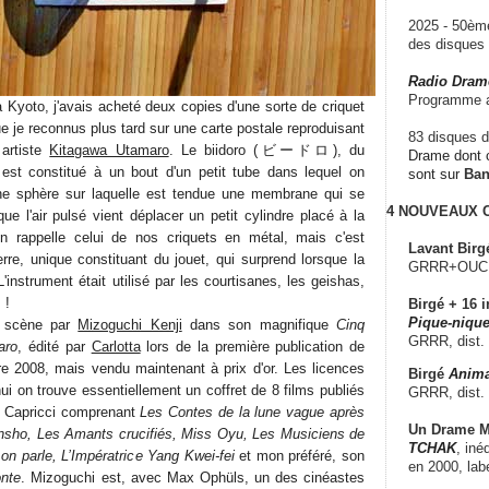
2025 - 50è
des disque
Radio Dram
Programme a
Kyoto, j'avais acheté deux copies d'une sorte de criquet
e je reconnus plus tard sur une carte postale reproduisant
83 disques d
 artiste
Kitagawa Utamaro
. Le biidoro (ビードロ), du
Drame dont c
, est constitué à un bout d'un petit tube dans lequel on
sont sur
Ba
'une sphère sur laquelle est tendue une membrane qui se
4 NOUVEAUX
ue l'air pulsé vient déplacer un petit cylindre placé à la
n rappelle celui de nos criquets en métal, mais c'est
Lavant Birg
verre, unique constituant du jouet, qui surprend lorsque la
GRRR+OUCH!,
nstrument était utilisé par les courtisanes, les geishas,
 !
Birgé + 16 i
Pique-nique
n scène par
Mizoguchi Kenji
dans son magnifique
Cinq
GRRR, dist.
aro
, édité par
Carlotta
lors de la première publication de
re 2008, mais vendu maintenant à prix d'or. Les licences
Birgé
Anima
hui on trouve essentiellement un coffret de 8 films publiés
GRRR, dist.
 Capricci comprenant
Les Contes de la lune vague après
Un Drame Mu
Sansho, Les Amants crucifiés, Miss Oyu, Les Musiciens de
TCHAK
, iné
n parle, L’Impératrice Yang Kwei-fei
et mon préféré, son
en 2000, lab
onte
. Mizoguchi est, avec Max Ophüls, un des cinéastes