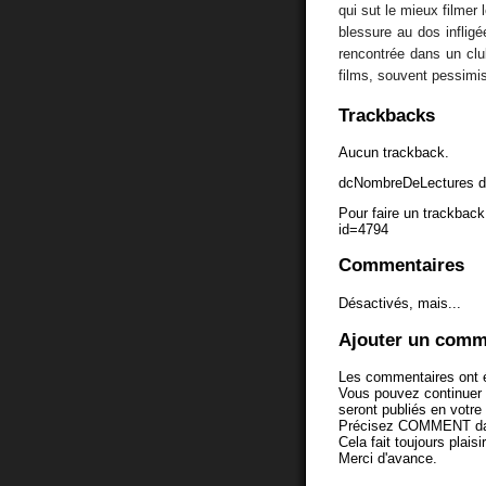
qui sut le mieux filmer
blessure au dos inflig
rencontrée dans un club
films, souvent pessimi
Trackbacks
Aucun trackback.
dcNombreDeLectures d
Pour faire un trackback 
id=4794
Commentaires
Désactivés, mais...
Ajouter un comm
Les commentaires ont é
Vous pouvez continuer
seront publiés en votr
Précisez COMMENT dans 
Cela fait toujours plaisi
Merci d'avance.