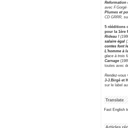
Reformation
avec F.Gorgé
Plumes et po
CD GRRR,
su
5 rééditions 
pour la 1ère 
Rideau !
(198
salaire égal
(
contes font 
L'homme à l
glace à trois 
Carnage
(1985
toutes avec d
Rendez-vous
J-J.Birgé et 
sur le label a
Translate
Fast English tr
Articles ré