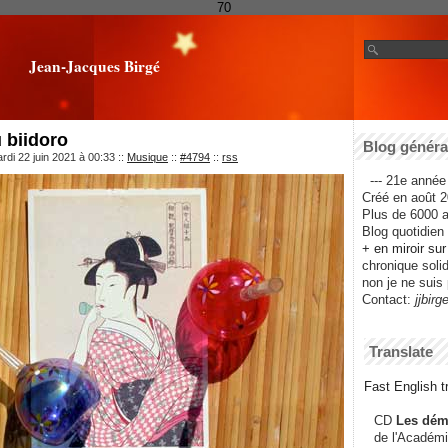
70
Jean-Jacques Birgé
 biidoro
Blog général
rdi 22 juin 2021 à 00:33
::
Musique
::
#4794
::
rss
--- 21e année 
Créé en août 2
Plus de 6000 ar
Blog quotidien f
+ en miroir su
chronique solida
non je ne suis 
Contact:
jjbirg
Translate
Fast English tr
CD
Les dém
de l'Académi