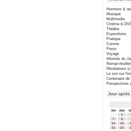
Humeurs & op
Musique
Multimedia
Cinéma & DV
Théâtre
Expositions
Pratique
Cuisine
Perso
Voyage
Allumés du J
Roman-feuille
Révélations (co
Le son sur l'i
Centenaire de
Perspectives 
Jour après 
lun
mar
m
1
7
8
14
15
21
22