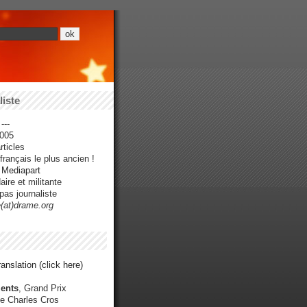
iste
---
005
ticles
rançais le plus ancien !
r Mediapart
ire et militante
pas journaliste
e(at)drame.org
anslation (click here)
ents
, Grand Prix
e Charles Cros