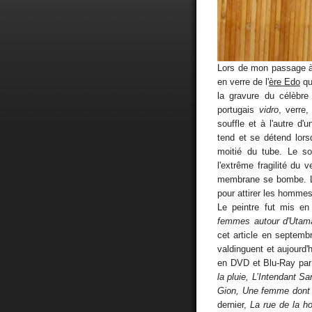
Lors de mon passage à 
en verre de l'
ère Edo
qu
la gravure du célèbre
portugais
vidro
, verre
souffle et à l'autre d
tend et se détend lorsq
moitié du tube. Le so
l'extrême fragilité du 
membrane se bombe. L'i
pour attirer les hommes
Le peintre fut mis e
femmes autour d'Utam
cet article en septemb
valdinguent et aujourd'
en DVD et Blu-Ray par
la pluie, L’Intendant 
Gion, Une femme dont o
dernier,
La rue de la h