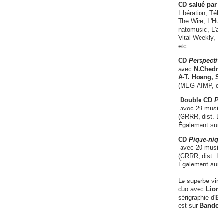
CD
salué par 
Libération, Té
The Wire, L'H
natomusic, L'a
Vital Weekly,
etc.
CD
Perspecti
avec
N.Chedm
A-T. Hoang, 
(MEG-AIMP, d
Double CD
P
avec 29 music
(GRRR, dist. L
Également su
CD
Pique-niq
avec 20 musi
(GRRR, dist. 
Également su
Le superbe vi
duo avec
Lion
sérigraphie d'
E
est sur
Band