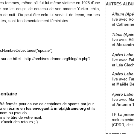
 les femmes, même s'il fut lui-même victime en 1925 d'une
AUTRES ALBU
ée par les coups de couteau de son amante Yuriko Ichijo,
Album (Apé
 de nuit. Ou peut-être cela lui servit-il de leçon, car ses
live avec
Ro
stes, sont fondamentalement féministes.
et
Catherine
Titres (Apé
live avec
Hé
et
Alexandr
cNombreDeLectures("update");
Apéro Labo
sur ce billet : http://archives.drame.org/blog/tb.php?
live avec
Fab
et
Léa Ciech
Apéro Labo 
live avec
Fa
et
Maëlle D
entaire
Apéro Labo
live avec
Ma
té fermés pour cause de centaines de spams par jour.
et
Antonin-T
 à en
écrire en les envoyant à info(at)drame.org
et ils
e nom ou pseudo.
LP
La preu
le titre de votre mail.
rock expérim
r d'avoir des retours ;-)
(GRRR, dist