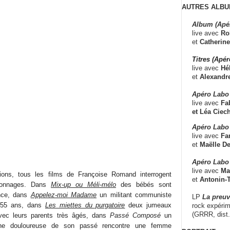
AUTRES ALBU
Album (Apé
live avec
Ro
et
Catherine
Titres (Apé
live avec
Hé
et
Alexandr
Apéro Labo
live avec
Fab
et
Léa Ciech
Apéro Labo 
live avec
Fa
et
Maëlle D
Apéro Labo
live avec
Ma
ions, tous les films de Françoise Romand interrogent
et
Antonin-T
rsonnages. Dans
Mix-up ou Méli-mélo
des bébés sont
nce, dans
Appelez-moi Madame
un militant communiste
LP
La preu
à 55 ans, dans
Les miettes du purgatoire
deux jumeaux
rock expérim
(GRRR, dist
vec leurs parents très âgés, dans
Passé Composé
un
he douloureuse de son passé rencontre une femme