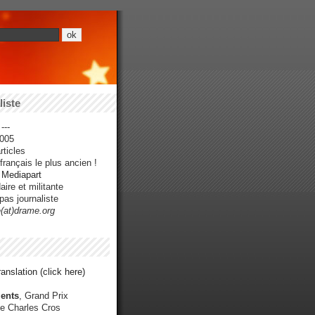
iste
---
005
ticles
rançais le plus ancien !
r Mediapart
ire et militante
pas journaliste
e(at)drame.org
anslation (click here)
ents
, Grand Prix
e Charles Cros