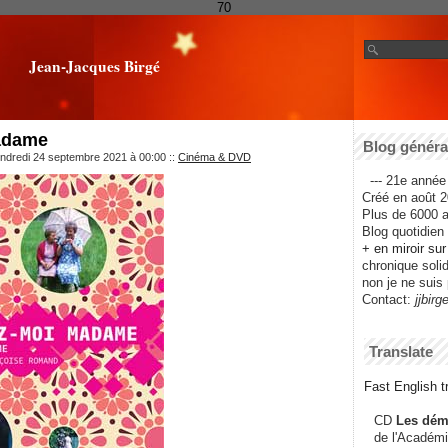
70
Jean-Jacques Birgé
adame
Blog général
endredi 24 septembre 2021 à 00:00
::
Cinéma & DVD
--- 21e année 
Créé en août 2
Plus de 6000 ar
Blog quotidien f
+ en miroir su
chronique solida
non je ne suis 
Contact:
jjbirg
Translate
Fast English tr
CD
Les dém
de l'Académi