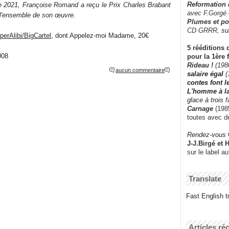
Reformation
e 2021, Françoise Romand a reçu le Prix Charles Brabant
avec F.Gorgé
l'ensemble de son œuvre.
Plumes et po
CD GRRR,
su
perAlibi/BigCartel
, dont Appelez-moi Madame, 20€
5 rééditions 
008
pour la 1ère 
Rideau !
(198
aucun commentaire
salaire égal
(
contes font 
L'homme à l
glace à trois 
Carnage
(1985
toutes avec d
Rendez-vous
J-J.Birgé et 
sur le label a
Translate
Fast English tr
Articles ré