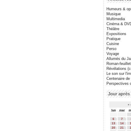
Humeurs & op
Musique
Multimedia
Cinéma & DV
Théâtre
Expositions
Pratique
Cuisine
Perso
Voyage
Allumés du J
Roman-feuille
Révélations (co
Le son sur l'i
Centenaire de
Perspectives 
Jour après 
«
lun
mar
m
6
7
13
14
20
21