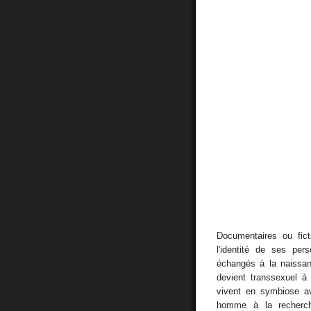
Documentaires ou fict
l'identité de ses pe
échangés à la naissa
devient transsexuel 
vivent en symbiose a
homme à la recherc