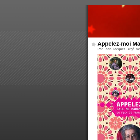
Appelez-moi M
Par Jean-Jacques Birgé, v