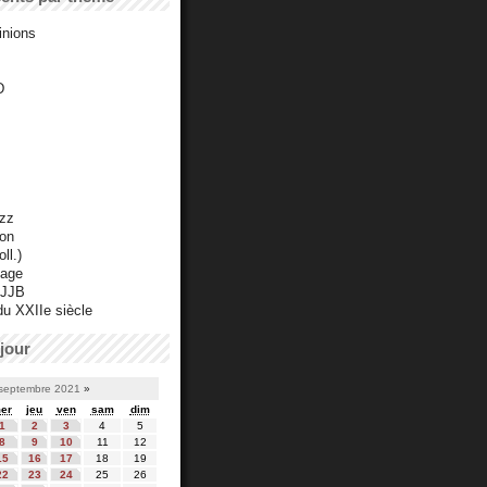
inions
D
azz
ton
ll.)
mage
 JJB
du XXIIe siècle
jour
septembre 2021
»
er
jeu
ven
sam
dim
1
2
3
4
5
8
9
10
11
12
15
16
17
18
19
22
23
24
25
26