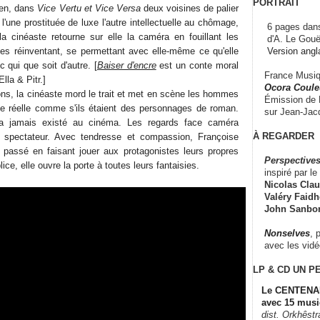
PORTRAIT
ien, dans
Vice Vertu et Vice Versa
deux voisines de palier
l'une prostituée de luxe l'autre intellectuelle au chômage,
6 pages dans
a cinéaste retourne sur elle la caméra en fouillant les
d'A. Le Gouë
Version angl
 les réinventant, se permettant avec elle-même ce qu'elle
 qui que soit d'autre. [
Baiser d'encre
est un conte moral
France Musiqu
Ella & Pitr.]
Ocora Couleu
ons, la cinéaste mord le trait et met en scène les hommes
Émission de F
ie réelle comme s'ils étaient des personnages de roman.
sur Jean-Jacq
n'a jamais existé au cinéma. Les regards face caméra
À REGARDER
u spectateur. Avec tendresse et compassion, Françoise
assé en faisant jouer aux protagonistes leurs propres
Perspectives
ice, elle ouvre la porte à toutes leurs fantaisies.
inspiré par le 
Nicolas Claus
Valéry Faidhe
John Sanbo
Nonselves
, 
avec les vid
LP & CD
UN P
Le CENTENAI
avec 15 musi
dist. Orkhêst