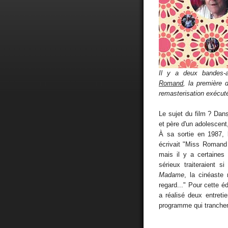
Il y a deux bandes-
Romand
, la première 
remasterisation exécut
Le sujet du film ? Dan
et père d'un adolescent
À sa sortie en 1987, 
écrivait "Miss Romand 
mais il y a certaines
sérieux traiteraient
Madame
, la cinéaste
regard..." Pour cette é
a réalisé deux entreti
programme qui tranchen