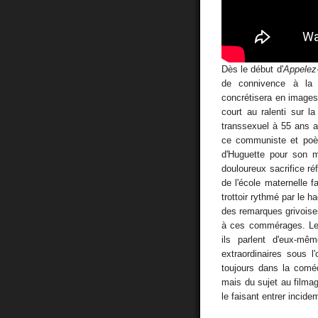
Dès le début d'
Appelez
de connivence à la 
concrétisera en image
court au ralenti sur l
transsexuel à 55 ans a
ce communiste et poèt
d'Huguette pour son 
douloureux sacrifice réf
de l'école maternelle f
trottoir rythmé par le h
des remarques grivoise
à ces commérages. Les
ils parlent d'eux-mêm
extraordinaires sous 
toujours dans la coméd
mais du sujet au filmag
le faisant entrer inci