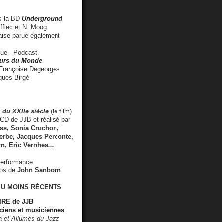
 la BD
Underground
fflec et N. Moog
aise
parue également
e - Podcast
rs du Monde
rançoise Degeorges
ues Birgé
 du XXIIe siècle
(le film)
CD de JJB et réalisé par
s, Sonia Cruchon,
rbe, Jacques Perconte,
rn
,
Eric Vernhes
...
performance
éos de
John Sanborn
EU MOINS RÉCENTS
RE de JJB
ciens et musiciennes
ra et Allumés du Jazz