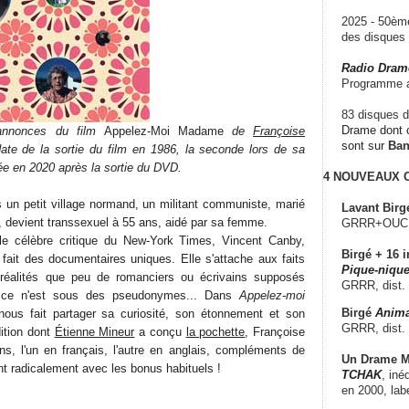
2025 - 50è
des disque
Radio Dram
Programme a
83 disques d
Drame dont c
annonces du film
Appelez-Moi Madame
de
Françoise
sont sur
Ba
date de la sortie du film en 1986, la seconde lors de sa
ée en 2020 après la sortie du DVD.
4 NOUVEAUX
s un petit village normand, un militant communiste, marié
Lavant Birg
, devient transsexuel à 55 ans, aidé par sa femme.
GRRR+OUCH!,
le célèbre critique du New-York Times, Vincent Canby,
Birgé + 16 i
fait des documentaires uniques. Elle s'attache aux faits
Pique-nique
 réalités que peu de romanciers ou écrivains supposés
GRRR, dist.
 si ce n'est sous des pseudonymes... Dans
Appelez-moi
Birgé
Anima
 nous fait partager sa curiosité, son étonnement et son
GRRR, dist.
dition dont
Étienne Mineur
a conçu
la pochette
, Françoise
ens, l'un en français, l'autre en anglais, compléments de
Un Drame Mu
t radicalement avec les bonus habituels !
TCHAK
, iné
en 2000, lab