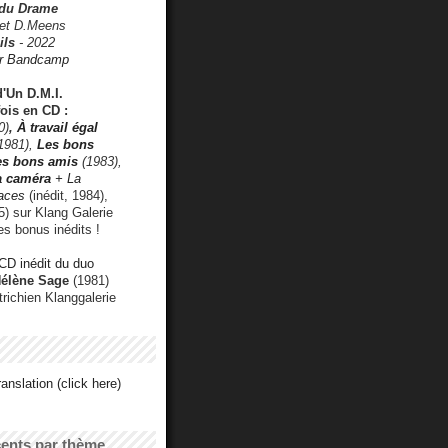
 du Drame
 et D.Meens
ils
- 2022
r Bandcamp
d'Un D.M.I.
fois en CD :
0)
,
À travail égal
1981),
Les bons
les bons amis
(1983),
a caméra
+ La
faces
(inédit, 1984),
) sur Klang Galerie
es bonus inédits !
CD inédit du duo
Hélène Sage
(1981)
utrichien Klanggalerie
anslation (click here)
cents par thème