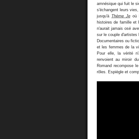
amnésique qui fuit le s
s'échangent leurs vies, 
jusqu'à
Thème Je
où l
histoires de famille et
n'aurait jamais osé avec
sur le couple d'artistes 
Documentaires ou ficti
et les femmes de la v
Pour elle, la vérité 
renvoient au miroir d
Romand recompose le p
rôles. Espiègle et compl