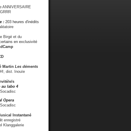
me ANNIVERSAIRE
s GRRR
e :
203 heures d'inédits
léatoire
e Birgé et du
ertains en exclusivité
ndCamp
CD
é
Martin
Les déments
 dist. Inouïe
nvité/e/s
 au labo 4
 Socadisc
l Opera
 Socadisc
sical Instantané
dit enregistré
el Klanggalerie