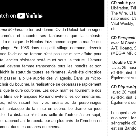
CD
salué par 
Libération, Té
The Wire, L'H
natomusic, L'a
Vital Weekly,
etc.
-moi Madame
le ton est donné. Ovida Delect fait un signe
caméra et raconte ses fantasmes que la cinéaste
CD
Perspecti
s. La musique de Nicolas Frize accompagne la mariée qui
avec
N.Chedm
a plage. En 1986 dans un petit village normand, devenir
A-T. Hoang, 
(MEG-AIMP, d
vec l'aide de sa femme n'est pas une mince affaire pour
e, ancien résistant resté muet sous la torture. L'amour
Double CD
P
mari devenu femme transcende tous les poncifs et son
avec 29 music
léchit le statut de toutes les femmes. Avoir été directrice
(GRRR, dist. L
Également su
ait passer la pilule auprès des villageois. Dans un micro-
achoir du boucher, la réalisatrice se débarrasse rapidement
CD
Pique-niq
s que le curé couronne. Les deux mamies tournent le dos
avec 20 musi
 films de Françoise Romand évitent les commentaires,
(GRRR, dist. 
Également su
es, réfléchissant les vies ordinaires de personnages
l'œil fantasque de la mise en scène. Le drame se joue
Le superbe vi
ie. La distance n'est pas celle de l'auteur à son sujet,
duo avec
Lion
e, rapprochant le spectateur au plus près de l'émotion en
sérigraphie d'
E
demment dans les arcanes du cinéma.
est sur
Band