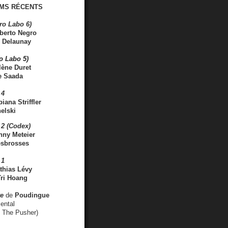
MS RÉCENTS
ro Labo 6)
berto Negro
 Delaunay
ro Labo 5)
lène Duret
e Saada
 4
iana Striffler
elski
2 (Codex)
nny Meteier
esbrosses
 1
thias Lévy
ri Hoang
ve
de
Poudingue
ental
. The Pusher)