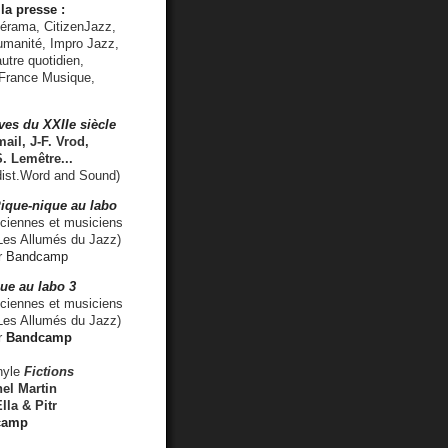
la presse :
lérama, CitizenJazz,
umanité, Impro Jazz,
utre quotidien,
 France Musique,
ves du XXIIe siècle
ail, J-F. Vrod,
S. Lemêtre
...
ist.Word and Sound)
ique-nique au labo
iennes et musiciens
es Allumés du Jazz)
r
Bandcamp
ue au labo 3
ciennes et musiciens
Les Allumés du Jazz)
r
Bandcamp
nyle
Fictions
el Martin
lla & Pitr
camp