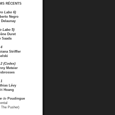
MS RÉCENTS
ro Labo 6)
berto Negro
 Delaunay
ro Labo 5)
lène Duret
e Saada
 4
iana Striffler
elski
2 (Codex)
nny Meteier
esbrosses
 1
thias Lévy
ri Hoang
ve
de
Poudingue
ental
. The Pusher)