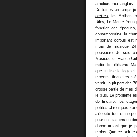
amélioré mon anglais !
De temps en temps je 
oreilles
, les Mothers o
Riley, La Monte Young,
fonction des époques,
contemporaine, la chan
important corpus est 
mois de musique 24 h
poussière. Je suis pa
Musique et France Cul
radio de Télérama. Ma
que j'utilise le logici
moyens financiers s'é
vendu la plupart des 78
grosse partie de mes di
le plus. Le problème e
de linéaire, les étag
petites chroniques sur
J'écoute tout et ne p
pour des raisons de déc
donne autant que je p
moins. Que ce soit les