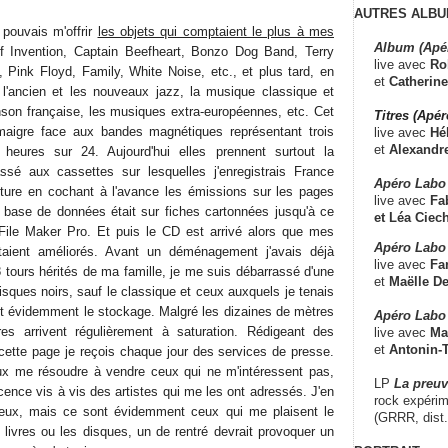
AUTRES ALBU
pouvais m'offrir
les objets qui comptaient le plus à mes
Album (Apé
f Invention, Captain Beefheart, Bonzo Dog Band, Terry
live avec
Ro
 Pink Floyd, Family, White Noise, etc., et plus tard, en
et
Catherine
 l'ancien et les nouveaux jazz, la musique classique et
son française, les musiques extra-européennes, etc. Cet
Titres (Apé
maigre face aux bandes magnétiques représentant trois
live avec
Hé
et
Alexandr
eures sur 24. Aujourd'hui elles prennent surtout la
ssé aux cassettes sur lesquelles j'enregistrais France
Apéro Labo
ture en cochant à l'avance les émissions sur les pages
live avec
Fab
 base de données était sur fiches cartonnées jusqu'à ce
et
Léa Ciech
el File Maker Pro. Et puis le CD est arrivé alors que mes
Apéro Labo 
taient améliorés. Avant un déménagement j'avais déjà
live avec
Fa
 tours hérités de ma famille, je me suis débarrassé d'une
et
Maëlle D
sques noirs, sauf le classique et ceux auxquels je tenais
st évidemment le stockage. Malgré les dizaines de mètres
Apéro Labo
ères arrivent régulièrement à saturation. Rédigeant des
live avec
Ma
et
Antonin-T
 cette page je reçois chaque jour des services de presse.
eux me résoudre à vendre ceux qui ne m'intéressent pas,
LP
La preu
ence vis à vis des artistes qui me les ont adressés. J'en
rock expérim
eux, mais ce sont évidemment ceux qui me plaisent le
(GRRR, dist
 livres ou les disques, un de rentré devrait provoquer un