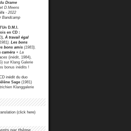
 du Drame
 et D.Meens
ils
- 2022
r Bandcamp
d'Un D.M.I.
fois en CD :
0)
,
À travail égal
1981),
Les bons
les bons amis
(1983),
a caméra
+ La
faces
(inédit, 1984),
) sur Klang Galerie
es bonus inédits !
CD inédit du duo
Hélène Sage
(1981)
utrichien Klanggalerie
anslation (click here)
cents par thème