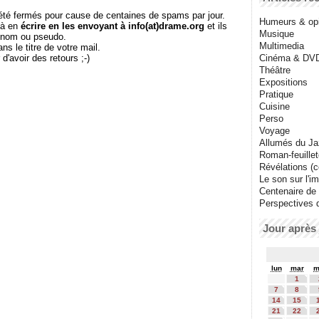
té fermés pour cause de centaines de spams par jour.
Humeurs & op
 à en
écrire en les envoyant à info(at)drame.org
et ils
Musique
e nom ou pseudo.
Multimedia
le titre de votre mail.
r d'avoir des retours ;-)
Cinéma & DV
Théâtre
Expositions
Pratique
Cuisine
Perso
Voyage
Allumés du J
Roman-feuille
Révélations (co
Le son sur l'i
Centenaire de
Perspectives 
Jour après 
lun
mar
m
1
7
8
14
15
21
22