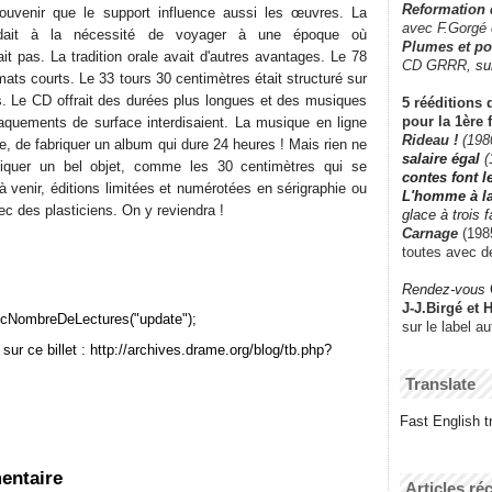
Reformation
ouvenir que le support influence aussi les œuvres. La
avec F.Gorgé
pondait à la nécessité de voyager à une époque où
Plumes et po
ait pas. La tradition orale avait d'autres avantages. Le 78
CD GRRR,
su
ormats courts. Le 33 tours 30 centimètres était structuré sur
. Le CD offrait des durées plus longues et des musiques
5 rééditions 
pour la 1ère 
craquements de surface interdisaient. La musique en ligne
Rideau !
(198
, de fabriquer un album qui dure 24 heures ! Mais rien ne
salaire égal
(
briquer un bel objet, comme les 30 centimètres qui se
contes font 
 à venir, éditions limitées et numérotées en sérigraphie ou
L'homme à l
c des plasticiens. On y reviendra !
glace à trois 
Carnage
(1985
toutes avec d
Rendez-vous
J-J.Birgé et 
cNombreDeLectures("update");
sur le label a
sur ce billet : http://archives.drame.org/blog/tb.php?
Translate
Fast English tr
entaire
Articles ré