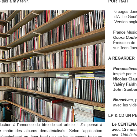
PORTRAIT
e pas à m'y tenir.
6 pages dans
d'A. Le Gouë
Version angl
France Musiqu
Ocora Couleu
Émission de F
sur Jean-Jacq
À REGARDER
Perspectives
inspiré par le 
Nicolas Claus
Valéry Faidhe
John Sanbo
Nonselves
, 
avec les vid
LP & CD
UN P
Le CENTENAI
uction à l'annonce du titre de cet article ! J'ai pensé à
avec 15 musi
ce matin des albums dématérialisés. Selon l'application
dist. Orkhêst
 s'enchaînent en léger fondu ou en les espaçant toujours