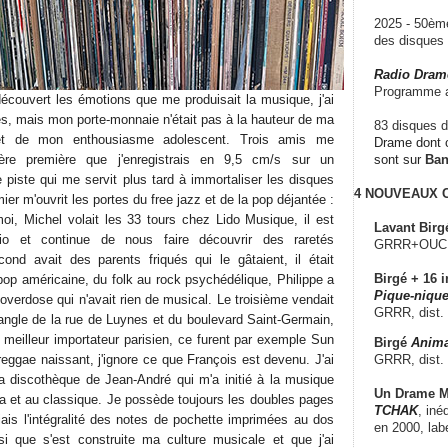
2025 - 50è
des disque
Radio Dram
Programme a
découvert les émotions que me produisait la musique, j'ai
s, mais mon porte-monnaie n'était pas à la hauteur de ma
83 disques d
e et de mon enthousiasme adolescent. Trois amis me
Drame dont c
ière première que j'enregistrais en 9,5 cm/s sur un
sont sur
Ba
piste qui me servit plus tard à immortaliser les disques
4 NOUVEAUX
er m'ouvrit les portes du free jazz et de la pop déjantée :
oi, Michel volait les 33 tours chez Lido Musique, il est
Lavant Birg
o et continue de nous faire découvrir des raretés
GRRR+OUCH!,
ond avait des parents friqués qui le gâtaient, il était
Birgé + 16 i
pop américaine, du folk au rock psychédélique, Philippe a
Pique-nique
verdose qui n'avait rien de musical. Le troisième vendait
GRRR, dist.
'angle de la rue de Luynes et du boulevard Saint-Germain,
 meilleur importateur parisien, ce furent par exemple Sun
Birgé
Anima
GRRR, dist.
reggae naissant, j'ignore ce que François est devenu. J'ai
a discothèque de Jean-André qui m'a initié à la musique
Un Drame Mu
ra et au classique. Je possède toujours les doubles pages
TCHAK
, iné
iais l'intégralité des notes de pochette imprimées au dos
en 2000, lab
si que s'est construite ma culture musicale et que j'ai