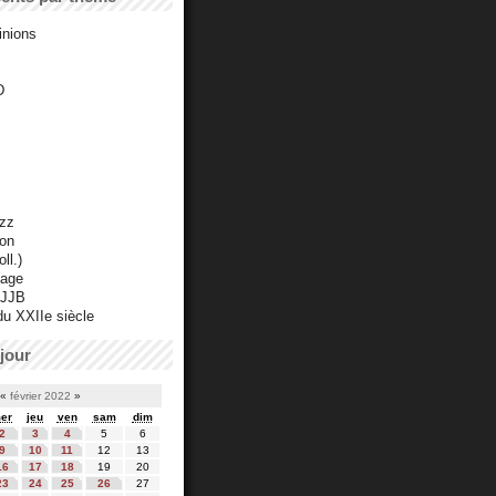
inions
D
azz
ton
ll.)
mage
 JJB
du XXIIe siècle
jour
«
février 2022
»
er
jeu
ven
sam
dim
2
3
4
5
6
9
10
11
12
13
16
17
18
19
20
23
24
25
26
27