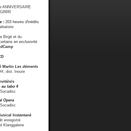
me ANNIVERSAIRE
s GRRR
e :
203 heures d'inédits
léatoire
e Birgé et du
ertains en exclusivité
ndCamp
CD
é
Martin
Les déments
 dist. Inouïe
nvité/e/s
 au labo 4
 Socadisc
l Opera
 Socadisc
sical Instantané
dit enregistré
el Klanggalerie