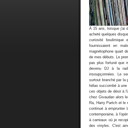
À 15 ans, lorsque j'ai 
acheté quelques disque
curiosité boulimiqu
fournissaient en mat
magnétophone quart de 
de mes débuts. Le premi
pas plus fortuné que m
devenu DJ à la radi
insoupçonnées. Le sec
surtout branché par la 
hélas succombé à une o
ces objets de désir à l
chez Givaudan alors le
Ra, Harry Partch et le 
continué à emprunter l
contemporaine, à l'opé
à carreaux où je recop
des vinyles. C'est ain