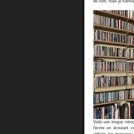
de sorti, mais je n'arriv
Voilà une longue introd
l'écrire en écoutant 
utilisée, les morceaux