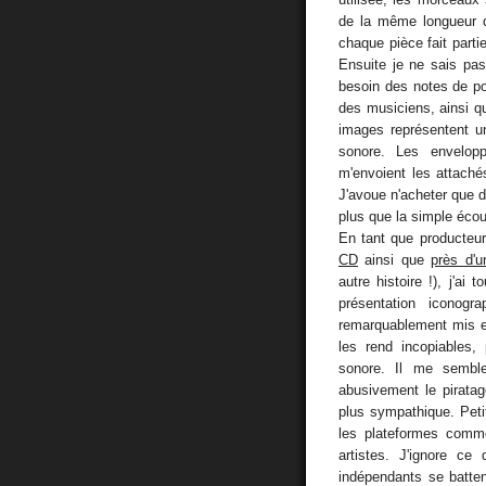
de la même longueur d
chaque pièce fait parti
Ensuite je ne sais pas 
besoin des notes de p
des musiciens, ainsi qu
images représentent un
sonore. Les envelopp
m'envoient les attaché
J'avoue n'acheter que 
plus que la simple écou
En tant que producte
CD
ainsi que
près d'u
autre histoire !), j'ai
présentation iconog
remarquablement mis en
les rend incopiables,
sonore. Il me semble
abusivement le piratag
plus sympathique. Petit
les plateformes comme
artistes. J'ignore ce
indépendants se batten