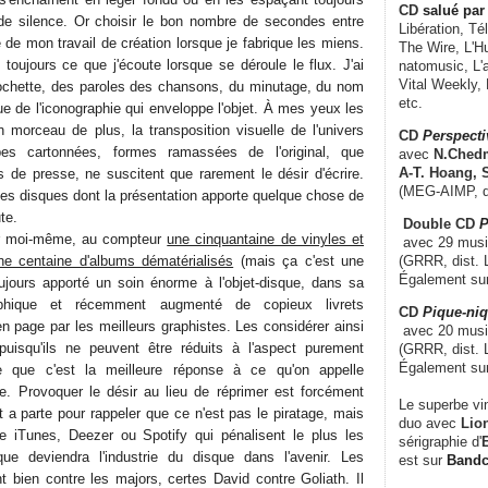
CD
salué par 
e silence. Or choisir le bon nombre de secondes entre
Libération, Té
e de mon travail de création lorsque je fabrique les miens.
The Wire, L'H
toujours ce que j'écoute lorsque se déroule le flux. J'ai
natomusic, L'a
Vital Weekly,
ochette, des paroles des chansons, du minutage, du nom
etc.
e de l'iconographie qui enveloppe l'objet. À mes yeux les
 morceau de plus, la transposition visuelle de l'univers
CD
Perspecti
es cartonnées, formes ramassées de l'original, que
avec
N.Chedm
A-T. Hoang, 
s de presse, ne suscitent que rarement le désir d'écrire.
(MEG-AIMP, d
des disques dont la présentation apporte quelque chose de
te.
Double CD
P
ur moi-même, au compteur
une cinquantaine de vinyles et
avec 29 music
ne centaine d'albums dématérialisés
(mais ça c'est une
(GRRR, dist. L
Également su
 toujours apporté un soin énorme à l'objet-disque, dans sa
raphique et récemment augmenté de copieux livrets
CD
Pique-niq
 page par les meilleurs graphistes. Les considérer ainsi
avec 20 musi
 puisqu'ils ne peuvent être réduits à l'aspect purement
(GRRR, dist. 
Également su
 que c'est la meilleure réponse à ce qu'on appelle
e. Provoquer le désir au lieu de réprimer est forcément
Le superbe vi
 a parte pour rappeler que ce n'est pas le piratage, mais
duo avec
Lion
 iTunes, Deezer ou Spotify qui pénalisent le plus les
sérigraphie d'
E
 que deviendra l'industrie du disque dans l'avenir. Les
est sur
Band
t bien contre les majors, certes David contre Goliath. Il