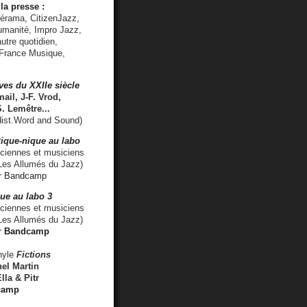
la presse :
lérama, CitizenJazz,
umanité, Impro Jazz,
utre quotidien,
 France Musique,
ves du XXIIe siècle
ail, J-F. Vrod,
S. Lemêtre
...
ist.Word and Sound)
ique-nique au labo
iennes et musiciens
es Allumés du Jazz)
r
Bandcamp
ue au labo 3
ciennes et musiciens
Les Allumés du Jazz)
r
Bandcamp
nyle
Fictions
el Martin
lla & Pitr
camp