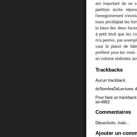
est important de se s
partition écrite ré
l'enregistrement n'exist
tours privilégiait les f
la base des deux faces
à petit bruit que les 
m'a permis, par exemple
vaut le plaisir de fa
profilent pour les mois
en volume réalisées ave
Trackbacks
Aucun trackback.
dcNombreDeLectures d
Pour faire un trackback 
id=4963
Commentaires
Désactivés, mais...
Ajouter un comm