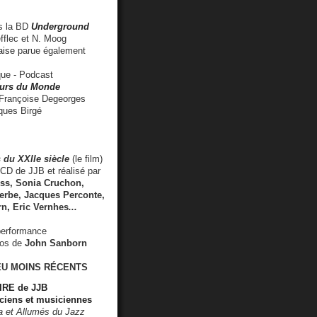
 la BD
Underground
fflec et N. Moog
aise
parue également
e - Podcast
rs du Monde
rançoise Degeorges
ues Birgé
 du XXIIe siècle
(le film)
CD de JJB et réalisé par
s, Sonia Cruchon,
rbe, Jacques Perconte,
rn
,
Eric Vernhes
...
performance
éos de
John Sanborn
EU MOINS RÉCENTS
RE de JJB
ciens et musiciennes
ra et Allumés du Jazz