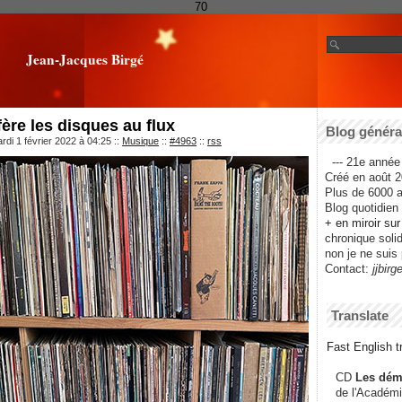
70
Jean-Jacques Birgé
ère les disques au flux
Blog général
rdi 1 février 2022 à 04:25
::
Musique
::
#4963
::
rss
--- 21e année 
Créé en août 2
Plus de 6000 ar
Blog quotidien f
+ en miroir su
chronique solida
non je ne suis 
Contact:
jjbirg
Translate
Fast English tr
CD
Les dém
de l'Académi