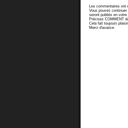
Les commentaires ont é
Vous pouvez continuer
seront publiés en votr
Précisez COMMENT dans 
Cela fait toujours plaisi
Merci d'avance.