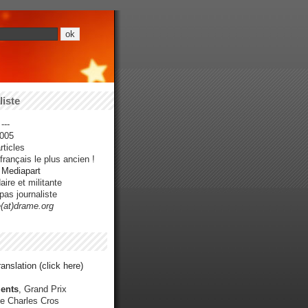
iste
---
005
ticles
rançais le plus ancien !
r Mediapart
ire et militante
pas journaliste
e(at)drame.org
anslation (click here)
ents
, Grand Prix
e Charles Cros