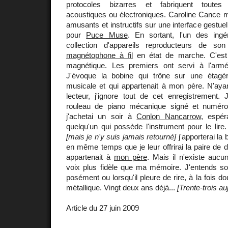
protocoles bizarres et fabriquent toutes 
acoustiques ou électroniques. Caroline Cance m
amusants et instructifs sur une interface gestuell
pour
Puce Muse
. En sortant, l'un des in
collection d'appareils reproducteurs de son
magnétophone à fil
en état de marche. C'est 
magnétique. Les premiers ont servi à l'arm
J'évoque la bobine qui trône sur une étagè
musicale et qui appartenait à mon père. N'a
lecteur, j'ignore tout de cet enregistrement
rouleau de piano mécanique signé et numéro
j'achetai un soir à
Conlon Nancarrow
, espér
quelqu'un qui possède l'instrument pour le lire
[mais je n'y suis jamais retourné]
j'apporterai la 
en même temps que je leur offrirai la paire de 
appartenait à
mon père
. Mais il n'existe aucu
voix plus fidèle que ma mémoire. J'entends son
posément ou lorsqu'il pleure de rire, à la fois do
métallique. Vingt deux ans déjà...
[Trente-trois au
Article du 27 juin 2009