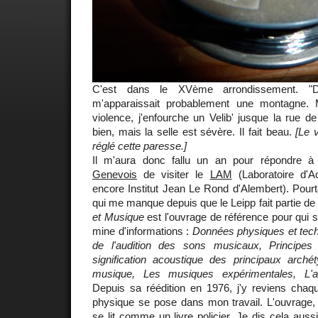
C'est dans le XVème arrondissement. "D
m'apparaissait probablement une montagne.
violence, j'enfourche un Velib' jusque la rue de
bien, mais la selle est sévère. Il fait beau.
[Le 
réglé cette paresse.]
Il m'aura donc fallu un an pour répondre à l
Genevois
de visiter le
LAM
(Laboratoire d'A
encore Institut Jean Le Rond d'Alembert). Pourta
qui me manque depuis que le Leipp fait partie de
et Musique
est l'ouvrage de référence pour qui s
mine d'informations :
Données physiques et tec
de l'audition des sons musicaux, Principes
signification acoustique des principaux arché
musique, Les musiques expérimentales, L'a
Depuis sa réédition en 1976, j'y reviens chaqu
physique se pose dans mon travail. L'ouvrage, 
se lit comme un livre policier. Je dis cela aus