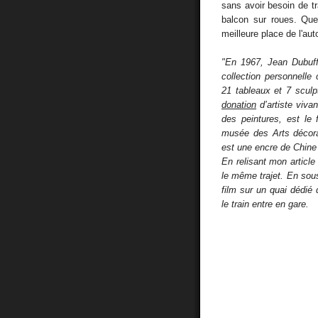
sans avoir besoin de tra
balcon sur roues. Que
meilleure place de l'aut
"En 1967, Jean Dubuff
collection personnell
21 tableaux et 7 sculp
donation
d’artiste vivan
des peintures, est le 
musée des Arts décora
est une encre de Chine
En relisant mon article
le même trajet. En sous
film sur un quai dédié
le train entre en gare.