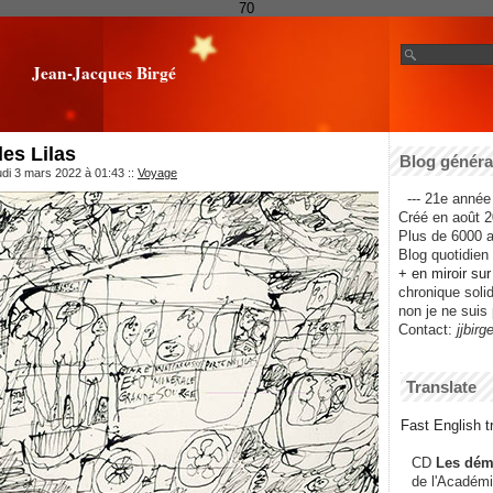
70
Jean-Jacques Birgé
des Lilas
Blog général
udi 3 mars 2022 à 01:43
::
Voyage
--- 21e année 
Créé en août 2
Plus de 6000 ar
Blog quotidien f
+ en miroir su
chronique solida
non je ne suis 
Contact:
jjbirg
Translate
Fast English tr
CD
Les dém
de l'Académi