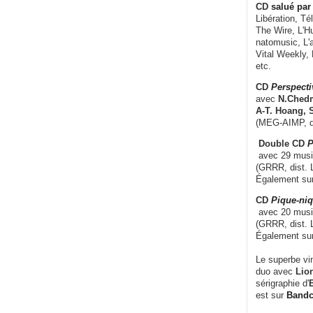
CD
salué par 
Libération, Té
The Wire, L'H
natomusic, L'a
Vital Weekly,
etc.
CD
Perspecti
avec
N.Chedm
A-T. Hoang, 
(MEG-AIMP, d
Double CD
P
avec 29 music
(GRRR, dist. L
Également su
CD
Pique-niq
avec 20 musi
(GRRR, dist. 
Également su
Le superbe vi
duo avec
Lion
sérigraphie d'
E
est sur
Band