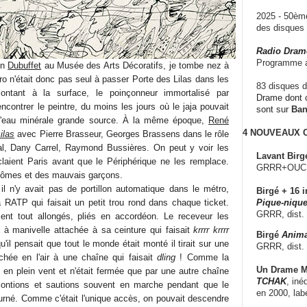
2025 - 50è
des disque
Radio Dram
Programme a
on
Dubuffet
au Musée des Arts Décoratifs, je tombe nez à
o n'était donc pas seul à passer Porte des Lilas dans les
83 disques d
ntant à la surface, le poinçonneur immortalisé par
Drame dont c
ncontrer le peintre, du moins les jours où le jaja pouvait
sont sur
Ba
 l'eau minérale grande source. À la même époque,
René
4 NOUVEAUX
ilas
avec Pierre Brasseur, Georges Brassens dans le rôle
dal, Dany Carrel, Raymond Bussières. On peut y voir les
Lavant Birg
rclaient Paris avant que le Périphérique ne les remplace.
GRRR+OUCH!,
 mômes et des mauvais garçons.
 il n'y avait pas de portillon automatique dans le métro,
Birgé + 16 i
RATP qui faisait un petit trou rond dans chaque ticket.
Pique-nique
GRRR, dist.
ient tout allongés, pliés en accordéon. Le receveur les
e à manivelle attachée à sa ceinture qui faisait
krrrr krrrr
Birgé
Anima
qu'il pensait que tout le monde était monté il tirait sur une
GRRR, dist.
chée en l'air à une chaîne qui faisait
dling
! Comme la
Un Drame Mu
it en plein vent et n'était fermée que par une autre chaîne
TCHAK
, iné
ontions et sautions souvent en marche pendant que le
en 2000, lab
ourné. Comme c'était l'unique accès, on pouvait descendre