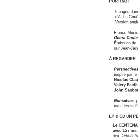
PORTRAIT
6 pages dans
d'A. Le Gouë
Version angl
France Musiqu
Ocora Couleu
Émission de F
sur Jean-Jacq
À REGARDER
Perspectives
inspiré par le 
Nicolas Claus
Valéry Faidhe
John Sanbo
Nonselves
, 
avec les vid
LP & CD
UN P
Le CENTENAI
avec 15 musi
dist. Orkhêst