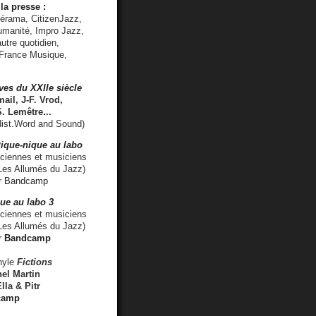
la presse :
lérama, CitizenJazz,
umanité, Impro Jazz,
utre quotidien,
 France Musique,
ves du XXIIe siècle
ail, J-F. Vrod,
S. Lemêtre
...
ist.Word and Sound)
ique-nique au labo
iennes et musiciens
es Allumés du Jazz)
r
Bandcamp
ue au labo 3
ciennes et musiciens
Les Allumés du Jazz)
r
Bandcamp
nyle
Fictions
el Martin
lla & Pitr
camp