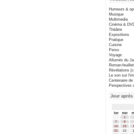
Humeurs & op
Musique
Multimedia
Cinéma & DV
Théâtre
Expositions
Pratique
Cuisine
Perso
Voyage
Allumés du J
Roman-feuille
Révélations (co
Le son sur l'i
Centenaire de
Perspectives 
Jour après 
lun
mar
m
1
7
8
14
15
21
22