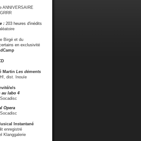
me ANNIVERSAIRE
s GRRR
e :
203 heures d'inédits
léatoire
e Birgé et du
ertains en exclusivité
ndCamp
CD
é
Martin
Les déments
 dist. Inouïe
nvité/e/s
 au labo 4
 Socadisc
l Opera
 Socadisc
sical Instantané
dit enregistré
el Klanggalerie