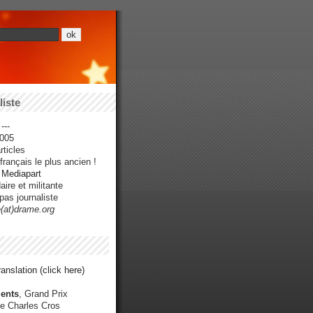
iste
---
005
ticles
rançais le plus ancien !
r Mediapart
ire et militante
pas journaliste
e(at)drame.org
anslation (click here)
ents
, Grand Prix
e Charles Cros