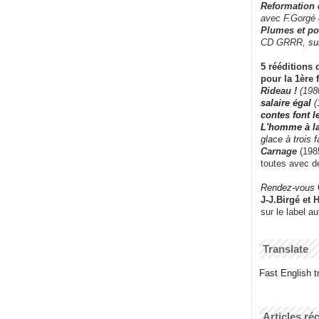
Reformation
avec F.Gorgé
Plumes et po
CD GRRR,
su
5 rééditions 
pour la 1ère 
Rideau !
(198
salaire égal
(
contes font 
L'homme à l
glace à trois 
Carnage
(1985
toutes avec d
Rendez-vous
J-J.Birgé et 
sur le label a
Translate
Fast English tr
Articles ré