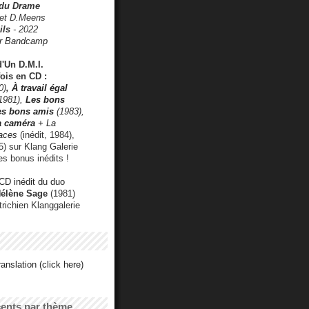
 du Drame
 et D.Meens
ils
- 2022
r Bandcamp
d'Un D.M.I.
fois en CD :
0)
,
À travail égal
1981),
Les bons
les bons amis
(1983),
a caméra
+ La
faces
(inédit, 1984),
) sur Klang Galerie
es bonus inédits !
CD inédit du duo
Hélène Sage
(1981)
utrichien Klanggalerie
anslation (click here)
cents par thème