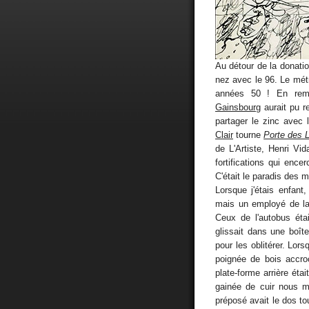
Au détour de la donati
nez avec le 96. Le métr
années 50 ! En remo
Gainsbourg
aurait pu re
partager le zinc avec
Clair
tourne
Porte des L
de L'Artiste, Henri Vi
fortifications qui ence
C'était le paradis des
Lorsque j'étais enfant,
mais un employé de la 
Ceux de l'autobus éta
glissait dans une boît
pour les oblitérer. Lors
poignée de bois accro
plate-forme arrière éta
gainée de cuir nous m
préposé avait le dos t