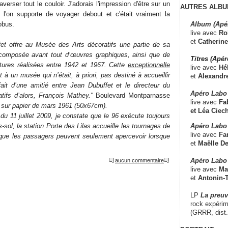
verser tout le couloir. J'adorais l'impression d'être sur un
AUTRES ALBU
 l'on supporte de voyager debout et c'était vraiment la
Album (Apé
obus.
live avec
Ro
et
Catherine
et offre au Musée des Arts décoratifs une partie de sa
e composée avant tout d’œuvres graphiques, ainsi que de
Titres (Apé
tures réalisées entre 1942 et 1967. Cette
exceptionnelle
live avec
Hé
t à un musée qui n’était, à priori, pas destiné à accueillir
et
Alexandr
fait d’une amitié entre Jean Dubuffet et le directeur du
Apéro Labo
tifs d’alors, François Mathey."
Boulevard Montparnasse
live avec
Fab
 sur papier de mars 1961 (50x67cm).
et
Léa Ciech
 du 11 juillet 2009, je constate que le 96 exécute toujours
Apéro Labo 
-sol, la station Porte des Lilas accueille les tournages de
live avec
Fa
 que les passagers peuvent seulement apercevoir lorsque
et
Maëlle D
Apéro Labo
aucun commentaire
live avec
Ma
et
Antonin-T
LP
La preu
rock expérim
(GRRR, dist