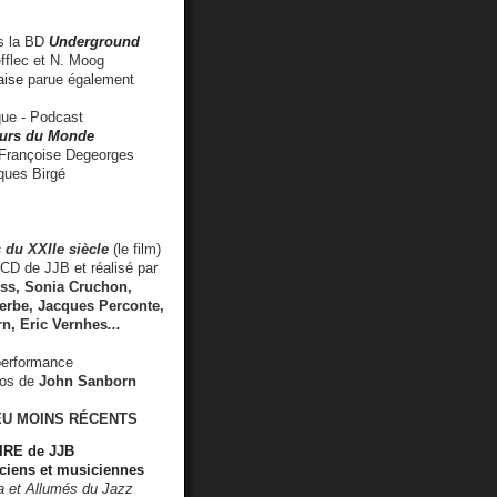
 la BD
Underground
fflec et N. Moog
aise
parue également
e - Podcast
rs du Monde
rançoise Degeorges
ues Birgé
 du XXIIe siècle
(le film)
CD de JJB et réalisé par
s, Sonia Cruchon,
rbe, Jacques Perconte,
rn
,
Eric Vernhes
...
performance
éos de
John Sanborn
EU MOINS RÉCENTS
RE de JJB
ciens et musiciennes
ra et Allumés du Jazz