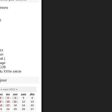
inions
D
azz
ton
ll.)
mage
 JJB
du XXIIe siècle
jour
«
mars 2022
»
er
jeu
ven
sam
dim
2
3
4
5
6
9
10
11
12
13
16
17
18
19
20
23
24
25
26
27