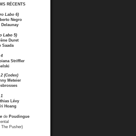
MS RÉCENTS
ro Labo 6)
berto Negro
 Delaunay
ro Labo 5)
lène Duret
e Saada
 4
iana Striffler
elski
2 (Codex)
nny Meteier
esbrosses
 1
thias Lévy
ri Hoang
ve
de
Poudingue
ental
. The Pusher)