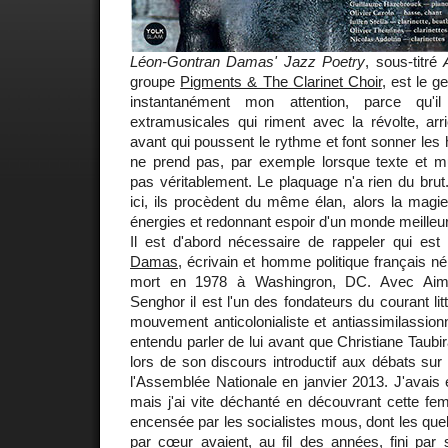
Léon-Gontran Damas' Jazz Poetry
, sous-titré
groupe
Pigments & The Clarinet Choir
, est le g
instantanément mon attention, parce qu'i
extramusicales qui riment avec la révolte, ar
avant qui poussent le rythme et font sonner les 
ne prend pas, par exemple lorsque texte et mu
pas véritablement. Le plaquage n'a rien du bru
ici, ils procèdent du même élan, alors la magie
énergies et redonnant espoir d'un monde meilleur
Il est d'abord nécessaire de rappeler qui est
Damas
, écrivain et homme politique français 
mort en 1978 à Washingron, DC. Avec Aim
Senghor il est l'un des fondateurs du courant lit
mouvement anticolonialiste et antiassimilassionn
entendu parler de lui avant que Christiane Taubir
lors de son discours introductif aux débats sur
l'Assemblée Nationale en janvier 2013. J'avais 
mais j'ai vite déchanté en découvrant cette femm
encensée par les socialistes mous, dont les quel
par cœur avaient, au fil des années, fini par 