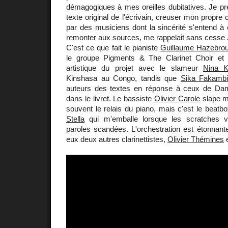
démagogiques à mes oreilles dubitatives. Je pr
texte original de l'écrivain, creuser mon propre 
par des musiciens dont la sincérité s'entend à
remonter aux sources, me rappelait sans cesse 
C'est ce que fait le pianiste
Guillaume Hazebro
le groupe Pigments & The Clarinet Choir et p
artistique du projet avec le slameur
Nina K
Kinshasa au Congo, tandis que
Sika Fakamb
auteurs des textes en réponse à ceux de Dama
dans le livret. Le bassiste
Olivier Carole
slape m
souvent le relais du piano, mais c'est le beatbo
Stella
qui m'emballe lorsque les scratches 
paroles scandées. L'orchestration est étonnant
eux deux autres clarinettistes,
Olivier Thémines
e