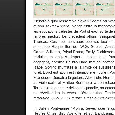
J'ignore à quoi ressemble
Seven Poems on Wat
et son sextet
Abhara
, plongé entre la monotoni
les évocations célestes de Portishead, sorte de
timbres inédits. Le
précédent album
s'inspirai
Thoreau. Ces sept nouveaux poèmes tournent a
soient de Raquel Ilon de, W.G. Sebald, Aless
Carlos Williams, Priyal Prana, Emily Dickinson
traduits en anglais, importe moins que l'at
dégagent, comme un brouillard matinal flottant
Isabel Sörling
murmure à la limite de susurrer p
forêt. L'orchestration est intemporelle : Julien 
Francesco Diodati
à la guitare,
Alexandre Herer
a
au violoncelle et
Matteo Bortone
à la contrebas
Tout au long de cette délicate aquarelle, on enten
se réveiller les insectes. L'évaporation. Ten
retrouvée. Quoi ? – L’Eternité. C’est la mer allée a
→ Julien Pontvianne / Abhra,
Seven poems on
Heures Onze, dist. Absilone, et sur
Bandcamp
,