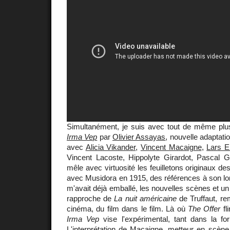
Simultanément, je suis avec tout de même plus 
Irma Vep
par
Olivier Assayas
, nouvelle adaptati
avec
Alicia Vikander
,
Vincent Macaigne
,
Lars E
Vincent Lacoste, Hippolyte Girardot, Pascal Gr
mêle avec virtuosité les feuilletons originaux de
avec Musidora en 1915, des références à son lo
m'avait déjà emballé, les nouvelles scènes et un
rapproche de
La nuit américaine
de Truffaut, re
cinéma, du film dans le film. Là où
The Offer
fl
Irma Vep
vise l'expérimental, tant dans la f
L'interprétation de Macaigne, metteur en scène