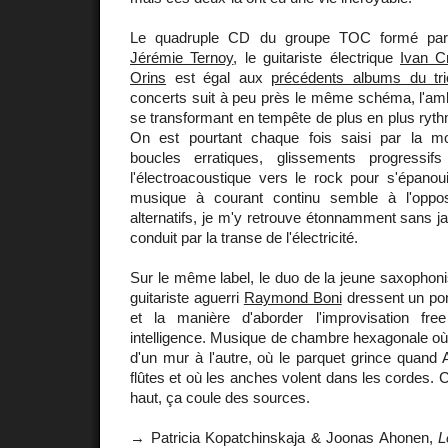
Le quadruple CD du groupe TOC formé par l
Jérémie Ternoy
, le guitariste électrique
Ivan C
Orins
est égal aux
précédents albums du tri
concerts suit à peu près le même schéma, l'ambi
se transformant en tempête de plus en plus rythm
On est pourtant chaque fois saisi par la m
boucles erratiques, glissements progressifs
l'électroacoustique vers le rock pour s'épanoui
musique à courant continu semble à l'op
alternatifs, je m'y retrouve étonnamment sans j
conduit par la transe de l'électricité.
Sur le même label, le duo de la jeune saxophon
guitariste aguerri
Raymond Boni
dressent un pon
et la manière d'aborder l'improvisation fre
intelligence. Musique de chambre hexagonale où
d'un mur à l'autre, où le parquet grince quand
flûtes et où les anches volent dans les cordes. 
haut, ça coule des sources.
→ Patricia Kopatchinskaja & Joonas Ahonen,
L