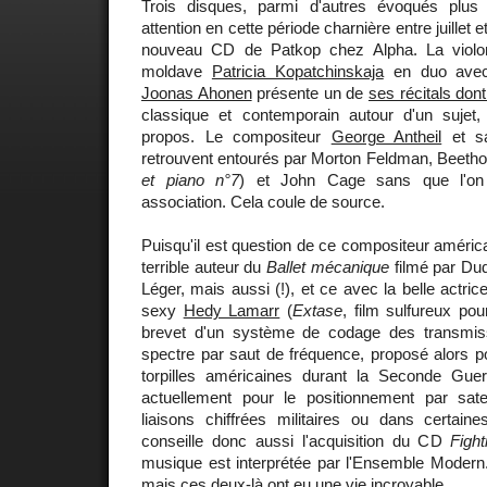
Trois disques, parmi d'autres évoqués plus
attention en cette période charnière entre juillet e
nouveau CD de Patkop chez Alpha. La violoni
moldave
Patricia Kopatchinskaja
en duo avec l
Joonas Ahonen
présente un de
ses récitals dont
classique et contemporain autour d'un sujet
propos. Le compositeur
George Antheil
et sa
retrouvent entourés par Morton Feldman, Beetho
et piano n°7
) et John Cage sans que l'on s
association. Cela coule de source.
Puisqu'il est question de ce compositeur améric
terrible auteur du
Ballet mécanique
filmé par Du
Léger, mais aussi (!), et ce avec la belle actric
sexy
Hedy Lamarr
(
Extase
, film sulfureux pou
brevet d'un système de codage des transmiss
spectre par saut de fréquence, proposé alors p
torpilles américaines durant la Seconde Guerr
actuellement pour le positionnement par satel
liaisons chiffrées militaires ou dans certaine
conseille donc aussi l'acquisition du CD
Figh
musique est interprétée par l'Ensemble Modern.
mais ces deux-là ont eu une vie incroyable.