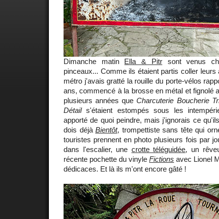
Dimanche matin
Ella & Pitr
sont venus ch
pinceaux... Comme ils étaient partis coller leurs 
métro j'avais gratté la rouille du porte-vélos rap
ans, commencé à la brosse en métal et fignolé au
plusieurs années que
Charcuterie Boucherie T
Détail
s'étaient estompés sous les intempér
apporté de quoi peindre, mais j'ignorais ce qu'ils
dois déjà
Bientôt
, trompettiste sans tête qui or
touristes prennent en photo plusieurs fois par jo
dans l'escalier, une
crotte téléguidée
, un rêve
récente pochette du vinyle
Fictions
avec Lionel M
dédicaces. Et là ils m'ont encore gâté !