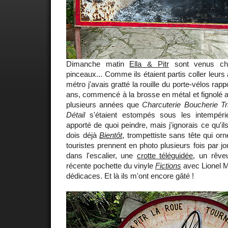
Dimanche matin
Ella & Pitr
sont venus ch
pinceaux... Comme ils étaient partis coller leurs 
métro j'avais gratté la rouille du porte-vélos rap
ans, commencé à la brosse en métal et fignolé au
plusieurs années que
Charcuterie Boucherie T
Détail
s'étaient estompés sous les intempér
apporté de quoi peindre, mais j'ignorais ce qu'ils
dois déjà
Bientôt
, trompettiste sans tête qui or
touristes prennent en photo plusieurs fois par jo
dans l'escalier, une
crotte téléguidée
, un rêve
récente pochette du vinyle
Fictions
avec Lionel M
dédicaces. Et là ils m'ont encore gâté !