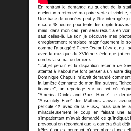
En rentrant je demande au guichet de la stati
quelqu'un a retrouvé ma paire verte et violette, 
Une base de données peut y être interrogée jus
encore 48 heures pour tenter les objets trouvés 
mais, dans mon cas, j'en serai réduit à en voir 
sauf celles-là. Le soir, je découvre mes phot
enregistrement remplace magnifiquement le 
comme l'a suggéré
Pierre-Oscar Lévy
et qu'il 
avec la musique du XVIème siècle que j'ai c
cordes la semaine dernière.
"L'objet perdu" et la disparition récente de S
attentat à Kaboul me font penser à un autre dis
Dominique Chapuis m'avait demandé comment j'
la lumière étonnante de mon film suivant, "Idh
financier", un reportage sur un pot où régnai
"America Drinks and Goes Home", le dernie
"Absolutely Free" des Mothers. J'avais avou
pellicule 4X avec de la PlusX, mais que le lab
miraculeusement le coup en faisant une au
s'impatientant m'avait demandé ce qu'indiquait 
provoquai en répondant que la caméra était déj
frêles épaules, pourquoi m'encombrer d'une cellu