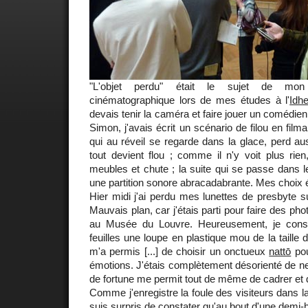
"L'objet perdu" était le sujet de mon
cinématographique lors de mes études à l'
Idh
devais tenir la caméra et faire jouer un comédie
Simon, j'avais écrit un scénario de filou en filma
qui au réveil se regarde dans la glace, perd aus
tout devient flou ; comme il n'y voit plus rie
meubles et chute ; la suite qui se passe dans l
une partition sonore abracadabrante. Mes choix ét
Hier midi j'ai perdu mes lunettes de presbyte su
Mauvais plan, car j'étais parti pour faire des pho
au Musée du Louvre. Heureusement, je cons
feuilles une loupe en plastique mou de la taille d
m'a permis [...] de choisir un onctueux
nattō
pou
émotions. J'étais complètement désorienté de ne r
de fortune me permit tout de même de cadrer et d
Comme j'enregistre la foule des visiteurs dans la
suis surpris de constater qu'au bout d'une demi