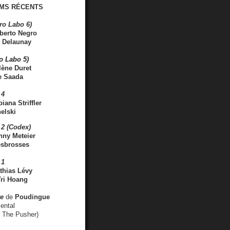
MS RÉCENTS
ro Labo 6)
berto Negro
 Delaunay
ro Labo 5)
lène Duret
e Saada
 4
iana Striffler
elski
2 (Codex)
nny Meteier
esbrosses
 1
thias Lévy
ri Hoang
ve
de
Poudingue
ental
. The Pusher)