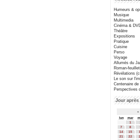
Humeurs & op
Musique
Multimedia
Cinéma & DV
Théâtre
Expositions
Pratique
Cuisine
Perso
Voyage
Allumés du J
Roman-feuille
Révélations (co
Le son sur l'i
Centenaire de
Perspectives 
Jour après 
«
lun
mar
m
1
7
8
14
15
21
22