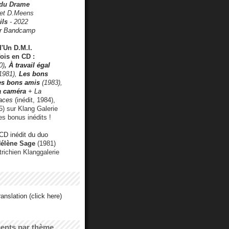
 du Drame
 et D.Meens
ils
- 2022
r Bandcamp
d'Un D.M.I.
fois en CD :
0)
,
À travail égal
1981),
Les bons
les bons amis
(1983),
a caméra
+ La
faces
(inédit, 1984),
) sur Klang Galerie
es bonus inédits !
CD inédit du duo
Hélène Sage
(1981)
utrichien Klanggalerie
anslation (click here)
cents par thème