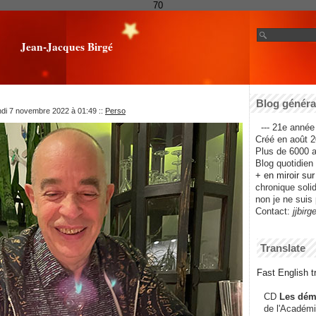
70
Jean-Jacques Birgé
Blog général
ndi 7 novembre 2022 à 01:49
::
Perso
--- 21e année 
Créé en août 2
Plus de 6000 ar
Blog quotidien f
+ en miroir su
chronique solida
non je ne suis 
Contact:
jjbirg
Translate
Fast English tr
CD
Les dém
de l'Académi