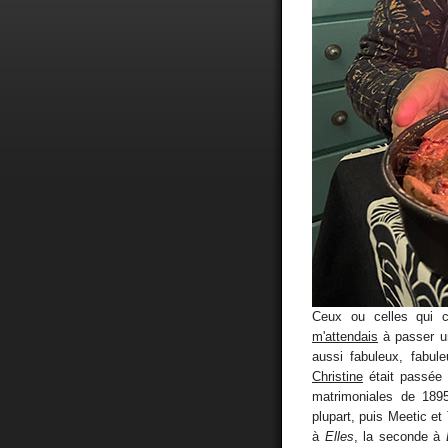
Ceux ou celles qui c
m'attendais
à passer un
aussi fabuleux, fabu
Christine
était passée 
matrimoniales de 189
plupart, puis Meetic et
à
Elles
, la seconde à