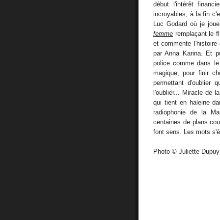
début l'intérêt finan
incroyables, à la fin c
Luc Godard où je joue
femme
remplaçant le fl
et commente l'histoir
par Anna Karina. Et pu
police comme dans le 
magique, pour finir c
permettant d'oublier 
l'oublier... Miracle de 
qui tient en haleine d
radiophonie de la Ma
centaines de plans cou
font sens. Les mots s'
Photo © Juliette Dupuy