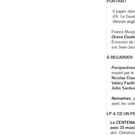
PORTRAIT
6 pages dans
d'A. Le Gouë
Version angl
France Musiqu
Ocora Couleu
Émission de F
sur Jean-Jacq
À REGARDER
Perspectives
inspiré par le 
Nicolas Claus
Valéry Faidhe
John Sanbo
Nonselves
, 
avec les vid
LP & CD
UN P
Le CENTENAI
avec 15 musi
dist. Orkhêst