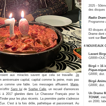
2025 - 50è
des disque
Radio Dram
Programme a
83 disques d
Drame dont c
sont sur
Ba
4 NOUVEAUX
Lavant Birg
GRRR+OUCH!,
Birgé + 16 i
Pique-nique
GRRR, dist.
roient aux miracles savent que cela se travaille.
Je
 anniversaire capital, capital comme la peine, mais pas
Birgé
Anima
leux comme une fable. Les messages affluaient.
Marie-
GRRR, dist.
m'offrir
Sans lui
de
Sophie Calle
, un recueil d'annonces
Un Drame Mu
5 à 2017 glanées dans Le Chasseur Français pour la
TCHAK
, iné
 Tinder pour les plus récents. La première partie s'adresse
en 2000, lab
Eux
. C'est à la fois drôle, pathétique et passionnant. Au