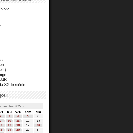
inions
D
azz
ton
ll.)
mage
 JJB
du XXIIe siècle
jour
novembre 2022
»
er
jeu
ven
sam
dim
2
3
4
5
6
9
10
11
12
13
16
17
18
19
20
23
24
25
26
27