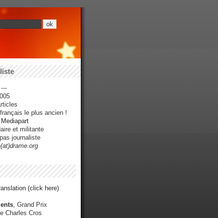
iste
---
005
ticles
rançais le plus ancien !
r Mediapart
ire et militante
pas journaliste
e(at)drame.org
anslation (click here)
ents
, Grand Prix
e Charles Cros