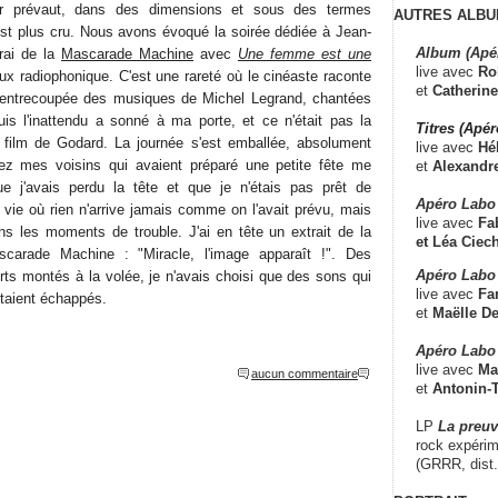
cier prévaut, dans des dimensions et sous des termes
AUTRES ALBU
'est plus cru. Nous avons évoqué la soirée dédiée à Jean-
Album (Apé
rai de la
Mascarade Machine
avec
Une femme est une
live avec
Ro
ux radiophonique. C'est une rareté où le cinéaste raconte
et
Catherine
e entrecoupée des musiques de Michel Legrand, chantées
is l'inattendu a sonné à ma porte, et ce n'était pas la
Titres (Apé
film de Godard. La journée s'est emballée, absolument
live avec
Hé
hez mes voisins qui avaient préparé une petite fête me
et
Alexandr
que j'avais perdu la tête et que je n'étais pas prêt de
Apéro Labo
la vie où rien n'arrive jamais comme on l'avait prévu, mais
live avec
Fab
ans les moments de trouble. J'ai en tête un extrait de la
et
Léa Ciech
scarade Machine : "Miracle, l'image apparaît !". Des
Apéro Labo 
rts montés à la volée, je n'avais choisi que des sons qui
live avec
Fa
étaient échappés.
et
Maëlle D
Apéro Labo
live avec
Ma
aucun commentaire
et
Antonin-T
LP
La preu
rock expérim
(GRRR, dist