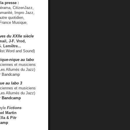
la presse :
lérama, CitizenJazz,
umanité, Impro Jazz,
utre quotidien,
 France Musique,
ves du XXIIe siècle
ail, J-F. Vrod,
S. Lemêtre
...
ist.Word and Sound)
ique-nique au labo
iennes et musiciens
es Allumés du Jazz)
r
Bandcamp
ue au labo 3
ciennes et musiciens
Les Allumés du Jazz)
r
Bandcamp
nyle
Fictions
el Martin
lla & Pitr
camp