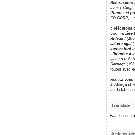
Reformation
avec F.Gorgé
Plumes et po
CD GRRR,
su
5 rééditions 
pour la 1ère 
Rideau !
(198
salaire égal
(
contes font 
L'homme à l
glace à trois 
Carnage
(1985
toutes avec d
Rendez-vous
J-J.Birgé et 
sur le label a
Translate
Fast English tr
Articles ré