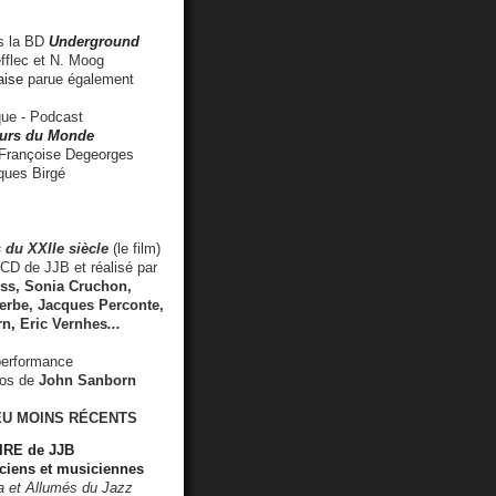
 la BD
Underground
fflec et N. Moog
aise
parue également
e - Podcast
rs du Monde
rançoise Degeorges
ues Birgé
 du XXIIe siècle
(le film)
CD de JJB et réalisé par
s, Sonia Cruchon,
rbe, Jacques Perconte,
rn
,
Eric Vernhes
...
performance
éos de
John Sanborn
EU MOINS RÉCENTS
RE de JJB
ciens et musiciennes
ra et Allumés du Jazz