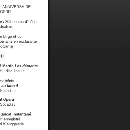
me ANNIVERSAIRE
s GRRR
e :
203 heures d'inédits
léatoire
e Birgé et du
ertains en exclusivité
ndCamp
CD
é
Martin
Les déments
 dist. Inouïe
nvité/e/s
 au labo 4
 Socadisc
l Opera
 Socadisc
sical Instantané
dit enregistré
el Klanggalerie