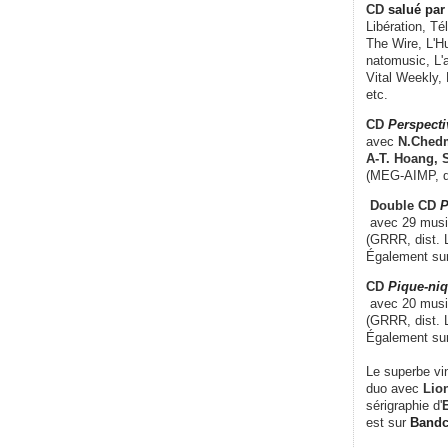
CD
salué par 
Libération, Té
The Wire, L'H
natomusic, L'a
Vital Weekly,
etc.
CD
Perspecti
avec
N.Chedm
A-T. Hoang, 
(MEG-AIMP, d
Double CD
P
avec 29 music
(GRRR, dist. L
Également su
CD
Pique-niq
avec 20 musi
(GRRR, dist. 
Également su
Le superbe vi
duo avec
Lion
sérigraphie d'
E
est sur
Band