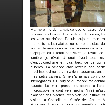
Ma mère me demandait ce que je faisais. Je ré
passais des heures. Les pieds sur le bureau, les
les yeux au plafond. Depuis toujours, mon trav
moments hallucinatoires où je me projetais da
temps. Je rêvais du cosmos, je rêvais de la Terr
utopiques où il ferait bon vivre, je rêvais de
lumière, je rêvais à quoi rêvent tous les
d'encyclopédisme et, plus tard, de ce qui 
pubères. La science était revêtue des habit
machines qui ne servent à rien s'accumulaient s
mes petits cahiers. Si je n'ai jamais connu 
interrogations sur l'origine du monde me donnaie
nausée. La mort prenait sa source à l'end
microscopie tendant vers moins l'infini m'asp
plancher des vaches recouvert de bitume éta
visitant la Chapelle du
Musée des Arts et M
Meccano de mon enfance, les premières auto