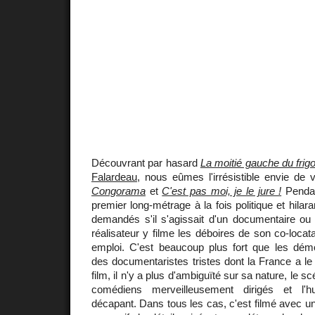
Découvrant par hasard
La moitié gauche du frig
Falardeau
, nous eûmes l'irrésistible envie de v
Congorama
et
C'est pas moi, je le jure !
Pendan
premier long-métrage à la fois politique et hil
demandés s'il s'agissait d'un documentaire ou 
réalisateur y filme les déboires de son co-locat
emploi. C'est beaucoup plus fort que les démo
des documentaristes tristes dont la France a le
film, il n'y a plus d'ambiguïté sur sa nature, le sc
comédiens merveilleusement dirigés et l'h
décapant. Dans tous les cas, c'est filmé avec un