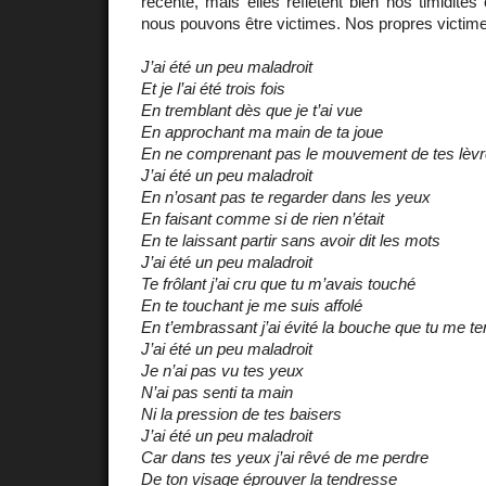
récente, mais elles reflètent bien nos timidités
nous pouvons être victimes. Nos propres victime
J’ai été un peu maladroit
Et je l’ai été trois fois
En tremblant dès que je t’ai vue
En approchant ma main de ta joue
En ne comprenant pas le mouvement de tes lèv
J’ai été un peu maladroit
En n’osant pas te regarder dans les yeux
En faisant comme si de rien n’était
En te laissant partir sans avoir dit les mots
J’ai été un peu maladroit
Te frôlant j’ai cru que tu m’avais touché
En te touchant je me suis affolé
En t’embrassant j’ai évité la bouche que tu me te
J’ai été un peu maladroit
Je n’ai pas vu tes yeux
N’ai pas senti ta main
Ni la pression de tes baisers
J’ai été un peu maladroit
Car dans tes yeux j’ai rêvé de me perdre
De ton visage éprouver la tendresse