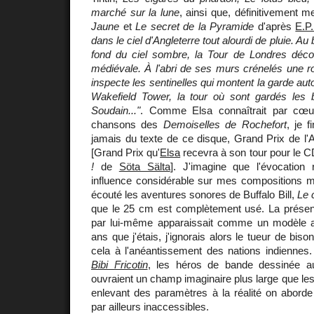
marché sur la lune
, ainsi que, définitivement 
Jaune
et
Le secret de la Pyramide
d'après
E.P
dans le ciel d'Angleterre tout alourdi de pluie. Au
fond du ciel sombre, la Tour de Londres déco
médiévale. À l'abri de ses murs crénelés une r
inspecte les sentinelles qui montent la garde au
Wakefield Tower, la tour où sont gardés les 
Soudain..."
. Comme Elsa connaîtrait par cœur
chansons des
Demoiselles de Rochefort
, je 
jamais du texte de ce disque, Grand Prix de l
[Grand Prix qu'
Elsa
recevra à son tour pour le 
!
de
Söta Sälta
]. J'imagine que l'évocation
influence considérable sur mes compositions mu
écouté les aventures sonores de Buffalo Bill,
Le 
que le 25 cm est complètement usé. La présen
par lui-même apparaissait comme un modèle a
ans que j'étais, j'ignorais alors le tueur de biso
cela à l'anéantissement des nations indienne
Bibi Fricotin
, les héros de bande dessinée aux
ouvraient un champ imaginaire plus large que le
enlevant des paramètres à la réalité on aborde
par ailleurs inaccessibles.