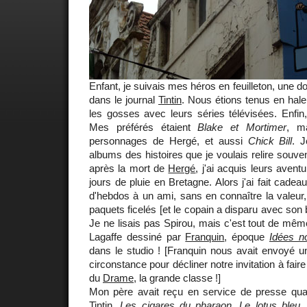
Enfant, je suivais mes héros en feuilleton, une do
dans le journal
Tintin
. Nous étions tenus en hal
les gosses avec leurs séries télévisées. Enfin
Mes préférés étaient
Blake et Mortimer
, ma
personnages de Hergé, et aussi
Chick Bill
. J
albums des histoires que je voulais relire souve
après la mort de
Hergé
, j'ai acquis leurs aven
jours de pluie en Bretagne. Alors j'ai fait cadea
d'hebdos à un ami, sans en connaître la valeur
paquets ficelés [et le copain a disparu avec son b
Je ne lisais pas Spirou, mais c'est tout de mêm
Lagaffe dessiné par
Franquin
, époque
Idées n
dans le studio ! [Franquin nous avait envoyé u
circonstance pour décliner notre invitation à fair
du
Drame
, la grande classe !]
Mon père avait reçu en service de presse qu
Tintin,
Les cigares du pharaon, Le lotus bleu, 