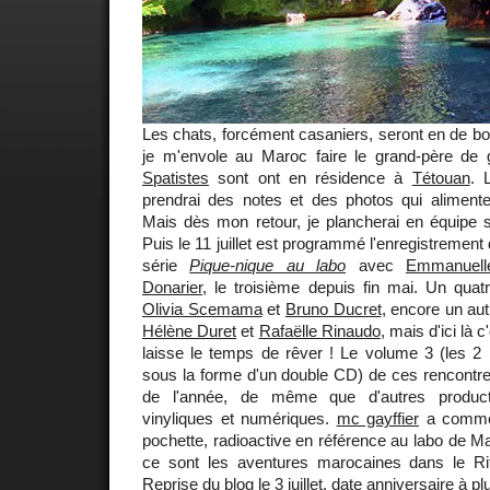
Les chats, forcément casaniers, seront en de b
je m'envole au Maroc faire le grand-père de
Spatistes
sont ont en résidence à
Tétouan
. 
prendrai des notes et des photos qui alimenter
Mais dès mon retour, je plancherai en équipe sur
Puis le 11 juillet est programmé l'enregistrement
série
Pique-nique au labo
avec
Emmanuell
Donarier,
le troisième depuis fin mai. Un quatr
Olivia Scemama
et
Bruno Ducret
, encore un au
Hélène Duret
et
Rafaëlle Rinaudo
, mais d'ici là 
laisse le temps de rêver ! Le volume 3 (les 2 
sous la forme d'un double CD) de ces rencontres
de l'année, de même que d'autres producti
vinyliques et numériques.
mc gayffier
a commen
pochette, radioactive en référence au labo de Mar
ce sont les aventures marocaines dans le Rif
Reprise du blog le 3 juillet, date anniversaire à plus