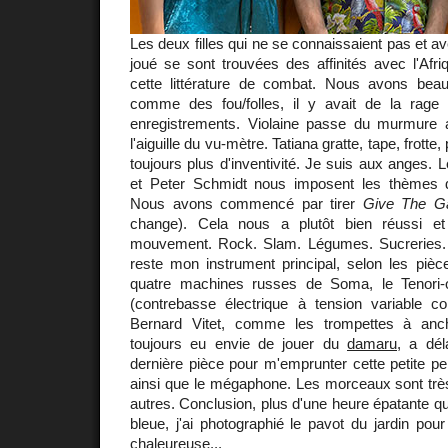
Les deux filles qui ne se connaissaient pas et av
joué se sont trouvées des affinités avec l'Afr
cette littérature de combat. Nous avons bea
comme des fou/folles, il y avait de la rage 
enregistrements. Violaine passe du murmure au
l'aiguille du vu-mètre. Tatiana gratte, tape, frotte
toujours plus d'inventivité. Je suis aux anges. 
et Peter Schmidt nous imposent les thèmes d
Nous avons commencé par tirer
Give The 
change). Cela nous a plutôt bien réussi e
mouvement. Rock. Slam. Légumes. Sucreries. 
reste mon instrument principal, selon les pièce
quatre machines russes de Soma, le Tenori-o
(contrebasse électrique à tension variable c
Bernard Vitet, comme les trompettes à anche
toujours eu envie de jouer du
damaru
, a dél
dernière pièce pour m'emprunter cette petite p
ainsi que le mégaphone. Les morceaux sont très
autres. Conclusion, plus d'une heure épatante qu
bleue, j'ai photographié le pavot du jardin pour
chaleureuse...