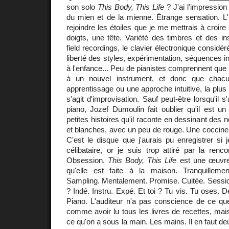
son solo
This Body, This Life
? J'ai l'impression
du mien et de la mienne. Étrange sensation. L'
rejoindre les étoiles que je me mettrais à croire 
doigts, une tête. Variété des timbres et des insp
field recordings, le clavier électronique consid
liberté des styles, expérimentation, séquences i
à l'enfance... Peu de pianistes comprennent que
à un nouvel instrument, et donc que chac
apprentissage ou une approche intuitive, la plus r
s'agit d'improvisation. Sauf peut-être lorsqu'il 
piano, Jozef Dumoulin fait oublier qu'il est un 
petites histoires qu'il raconte en dessinant des
et blanches, avec un peu de rouge. Une coccinel
C'est le disque que j'aurais pu enregistrer si j
célibataire, or je suis trop attiré par la renco
Obsession.
This Body, This Life
est une œuvre
qu'elle est faite à la maison. Tranquilleme
Sampling. Mentalement. Promise. Cuitée. Sessio
? Indé. Instru. Expé. Et toi ? Tu vis. Tu oses. 
Piano. L'auditeur n'a pas conscience de ce qu
comme avoir lu tous les livres de recettes, ma
ce qu'on a sous la main. Les mains. Il en faut deux