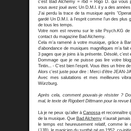
c'est Bad Alchemy = rbd = Rigo D. qui vous 
vous avez joué avec Un D.M.I. il y a des années
J'ai perdu la trace de ta musique après
"Opera
gardé Un D.M.I. à l'esprit comme l'un des plus 
de tous les temps.
Votre nom est revenu sur le site Psych.KG de
contact du magazine Bad Alchemy.
Cela m'a ramené à votre musique, grâce à Ba
d'abondance de musiques magnifiques m'a fait écr
3 pages que je joins à la présente. Désolé, c'est
Dommage que je ne puisse pas lire votre blog.
Tintin... - C'est bien l'esprit. Vous êtes un frère d
Alors c'est juste pour dire : Merci d'être JEAN
Avec mes salutations et mes meilleures vibr
Würzburg.
Après cela, comment pouvais-je résister ? Don
mal, le texte de Rigobert Dittmann pour la revue
Là je ne peux qu'aller à
Canossa
et reconnaître 
de la musique. Que
Bad Alchemy
n'aurait jamais
le temps est heureusement relatif, comme le 
(JJB), le magicien du synthé né en 1952, co-initi