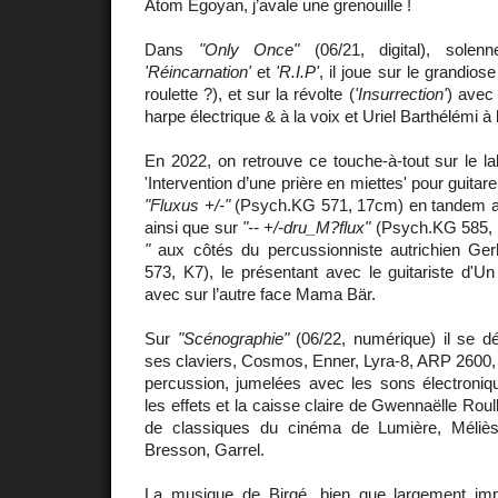
Atom Egoyan, j’avale une grenouille !
Dans
"Only Once"
(06/21, digital), solen
'Réincarnation'
et
'R.I.P'
, il joue sur le grandios
roulette ?), et sur la révolte (
'Insurrection'
) avec
harpe électrique & à la voix et Uriel Barthélémi à 
En 2022, on retrouve ce touche-à-tout sur le l
'Intervention d’une prière en miettes' pour guitar
"Fluxus +/-"
(Psych.KG 571, 17cm) en tandem a
ainsi que sur
"-- +/-dru_M?flux"
(Psych.KG 585, 
"
aux côtés du percussionniste autrichien Ge
573, K7), le présentant avec le guitariste d'U
avec sur l’autre face Mama Bär.
Sur
"Scénographie"
(06/22, numérique) il se dé
ses claviers, Cosmos, Enner, Lyra-8, ARP 2600,
percussion, jumelées avec les sons électroniqu
les effets et la caisse claire de Gwennaëlle Rou
de classiques du cinéma de Lumière, Méliè
Bresson, Garrel.
La musique de Birgé, bien que largement imp