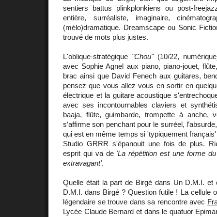
sentiers battus plinkplonkiens ou post-freejaz
entière, surréaliste, imaginaire, cinématog
(mélo)dramatique. Dreamscape ou Sonic Fiction
trouvé de mots plus justes.
L'oblique-stratégique
"Chou"
(10/22, numérique
avec Sophie Agnel aux piano, piano-jouet, flûte
brac ainsi que David Fenech aux guitares, bend
pensez que vous allez vous en sortir en quelque 
électrique et la guitare acoustique s'entrechoqu
avec ses incontournables claviers et synthét
baaja, flûte, guimbarde, trompette à anche, 
s’affirme son penchant pour le surréel, l’absurde, 
qui est en même temps si 'typiquement français
Studio GRRR s'épanouit une fois de plus. Ri
esprit qui va de
'La répétition est une forme d
extravagant'
.
Quelle était la part de Birgé dans Un D.M.I. et q
D.M.I. dans Birgé ? Question futile ! La cellule o
légendaire se trouve dans sa rencontre avec
Fr
Lycée Claude Bernard et dans le quatuor Epiman