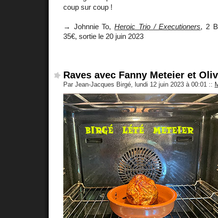
coup sur coup !
→ Johnnie To,
Heroic Trio / Executioners
, 2 B
35€, sortie le 20 juin 2023
Raves avec Fanny Meteier et Oliv
Par Jean-Jacques Birgé, lundi 12 juin 2023 à 00:01
::
M