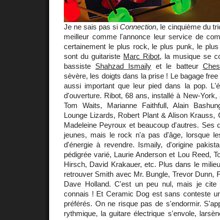
Je ne sais pas si
Connection
, le cinquième du tr
meilleur comme l'annonce leur service de com
certainement le plus rock, le plus punk, le plus
sont du guitariste
Marc Ribot
, la musique se c
bassiste
Shahzad Ismaily
et le batteur
Ches
sèvère, les doigts dans la prise ! Le bagage fre
aussi important que leur pied dans la pop. L'
d'ouverture. Ribot, 68 ans, installé à New-York,
Tom Waits, Marianne Faithfull, Alain Bashun
Lounge Lizards, Robert Plant & Alison Krauss, 
Madeleine Peyroux et beaucoup d'autres. Ses d
jeunes, mais le rock n'a pas d'âge, lorsque le
d'énergie à revendre. Ismaily, d'origine pakis
pédigrée varié, Laurie Anderson et Lou Reed, T
Hirsch, David Krakauer, etc. Plus dans le milieu
retrouver Smith avec Mr. Bungle, Trevor Dunn, F
Dave Holland. C'est un peu nul, mais je cite
connais ! Et Ceramic Dog est sans conteste 
préférés. On ne risque pas de s'endormir. S'ap
rythmique, la guitare électrique s'envole, larsène