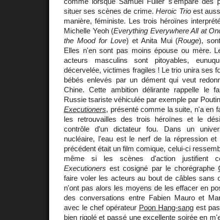
comme lorsque Samuel Fuller s'empare des p
situer ses scènes de crime.
Heroic Trio
est aussi
manière, féministe. Les trois héroïnes interprété
Michelle Yeoh (
Everything Everywhere All at On
the Mood for Love
) et Anita Mui (
Rouge
), son
Elles n'en sont pas moins épouse ou mère. L
acteurs masculins sont pitoyables, eunuqu
décervelée, victimes fragiles ! Le trio unira ses f
bébés enlevés par un dément qui veut redon
Chine. Cette ambition délirante rappelle le
Russie tsariste véhiculée par exemple par Poutin
Executioners
, présenté comme la suite, n'a en fai
les retrouvailles des trois héroïnes et le dé
contrôle d'un dictateur fou. Dans un univer
nucléaire, l'eau est le nerf de la répression et
précédent était un film comique, celui-ci ressemb
même si les scènes d'action justifient ce
Executioners
est cosigné par le chorégraphe
faire voler les acteurs au bout de câbles sans qu
n'ont pas alors les moyens de les effacer en p
des conversations entre Fabien Mauro et Marv
avec le chef opérateur
Poon Hang-sang
est pas
bien rigolé et passé une excellente soirée en m'e