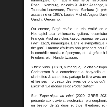
numérique), hommage à des héros révolution
Rosa Luxemburg, Malcolm X, Julian Assange, M
Toussaint Louverture, Thomas Sankara (le pré
assassiné en 1987), Louise Michel, Angela Dav
Gandhi, Geronimo.
Ou encore, Birgé révèle un trio éraillé en
Hochapfel aux violoncelle, guitare, cosmi
François Vrod au violon, kazoo, appeau, percus
Fire"
(11/19, numérique). Dans le sympathique
the gap'
, il montre d’ailleurs son penchant pou
la comédie musicale éponyme, et - à grâce à la
Friedensreich Hundertwasser.
"Duck Soup"
(12/19, numérique), le clash d'impr
Christenson à la contrebasse & babycello et
clarinettes & cassettes, partage le titre avec u
et tire ses morceaux des livres de photos qu’il
Birds"
et
"Le monde selon Roger Ballen"
.
Sur
"Pique-nique au labo"
(2020, GRRR 2031-
présente aux claviers, electronics, plunderphoni
un best-of de 22 duos et trios, théâtraux et