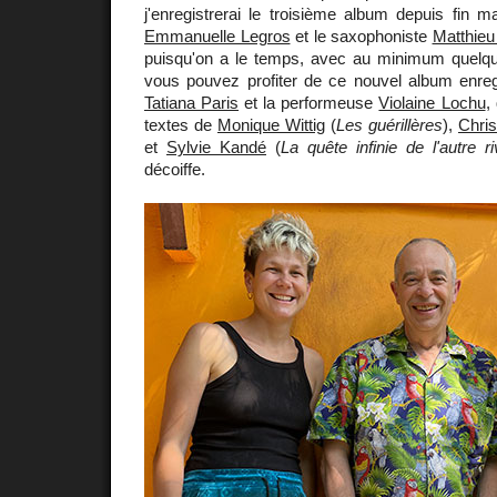
j'enregistrerai le troisième album depuis fin ma
Emmanuelle Legros
et le saxophoniste
Matthieu
puisqu'on a le temps, avec au minimum quelq
vous pouvez profiter de ce nouvel album enregi
Tatiana Paris
et la performeuse
Violaine Lochu
,
textes de
Monique Wittig
(
Les guérillères
),
Chri
et
Sylvie Kandé
(
La quête infinie de l'autre ri
décoiffe.