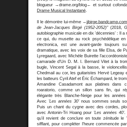
blogueur →drame.org/blog← et surtout cofond
Drame Musical Instantané
.
Il le démontre lui-même →
jjbirge.bandcamp.co
de Jean-Jacques Birgé (1952-2052)"
(2018, 
autobiographie musicale en dix 'décennies' : Il a 
ce qui, du musette au rock psychédélique en pa
electronica, est une avant-garde toujours s
dramatique, avec les voix de sa fille Elsa, de P
Lyregaard, avec Michèle Buirette l’accordéonist
camarade d’Un D. M. I. Bernard Vitet à la trom
bugle, Vincent Segal à la basse, le violoncellis
Chedmail au cor, les guitaristes Hervé Legeay 
les batteurs Cyril Atef et Éric Échampard, le tro
Amandine Casadamont aux platines dans c
roaratorio, comme un sillon sans fin, qui 
élégante très Blanche-Neige pour les années
Avec
'Les années 30'
nous sommes seuls sous 
Puis un chant du cygne avec des cordes, plo
avec Antonin-Tri Hoang pour
'Les années 40'
.
qu'il revient de conclure en toute zénitude le
sifflant, pour compléter l’heure commencée pa