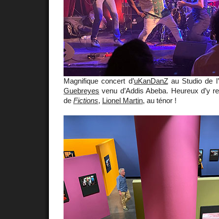
Magnifique concert d’
uKanDanZ
au Studio de l
Guebreyes
venu d’Addis Abeba. Heureux d’y r
de
Fictions
,
Lionel Martin
, au ténor !