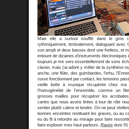
Mais elle a surtout soufflé dans le gros c
rythmiquement, timbralement, dialoguant avec Ol
son ampli et deux basses dont une fretless, e
entouré de dizaines d'instruments électronique
toujours je me sers essentiellement de sons écha
clavier, mais j'ai adoré y mêler de la synthèse n
anche, une flûte, des guimbardes, l'erhu, l'Enne
russe fonctionnant par contact, les tensions pass
vieille boîte à musique récupérée chez ma t
l'homogénéité de l'ensemble, comme un fil
grosses mailles pour récupérer les acrobates
cartes que nous avons tirées à tour de rôle n
sentier plutôt calme et tendre. On ne peut réelle
bonnes enceintes restituant les graves, ou au 
eu du fil à retordre au mixage pour faire ressor
faire exploser mes haut-parleurs.
Raves
dure 91