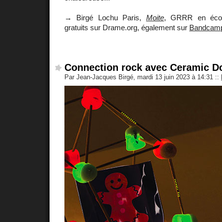
→ Birgé Lochu Paris,
Moite
, GRRR en écou
gratuits sur Drame.org, également sur
Bandcam
Connection rock avec Ceramic D
Par Jean-Jacques Birgé, mardi 13 juin 2023 à 14:31
::