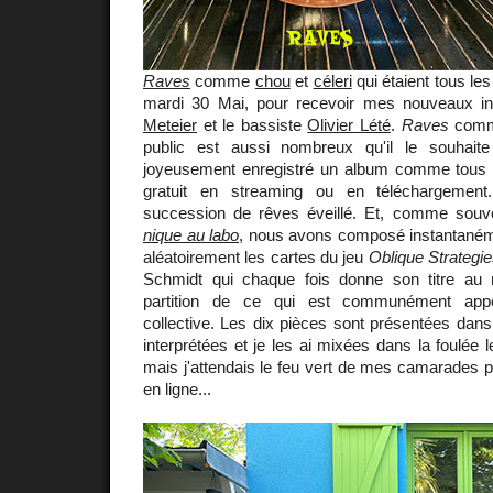
Raves
comme
chou
et
céleri
qui étaient tous le
mardi 30 Mai, pour recevoir mes nouveaux inv
Meteier
et le bassiste
Olivier Lété
.
Raves
comm
public est aussi nombreux qu'il le souhai
joyeusement enregistré un album comme tous c
gratuit en streaming ou en téléchargemen
succession de rêves éveillé. Et, comme souv
nique au labo
, nous avons composé instantanéme
aléatoirement les cartes du jeu
Oblique Strategi
Schmidt qui chaque fois donne son titre au 
partition de ce qui est communément appe
collective. Les dix pièces sont présentées dans 
interprétées et je les ai mixées dans la foulée 
mais j'attendais le feu vert de mes camarades 
en ligne...