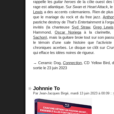
rappelle les
guitar heroes
de la côte ouest des 
rage est atlantique. Sur
Swan
et
Heart Attack
, l
Lewis
a des accents colemaniens. Rien de plus 
que le mariage du rock et du free jazz.
Antho
pastiche destroy de
That's Entertainment
à l'orgu
invités (la chanteuse
Syd Straw
,
Greg Lewis
Hammond,
Oscar Noriega
à la clarinette, 
Sachon
), mais la guitare broie tout sur son pass
le témoin d'une sale histoire que l'activis
chroniques acerbes. Le disque se clôt sur
Cru
qui efface les idées noires de rigueur.
→ Ceramic Dog,
Connection
, CD Yellow Bird, di
sortie le 23 juin 2023
Johnnie To
Par Jean-Jacques Birgé, mardi 13 juin 2023 à 00:09
::