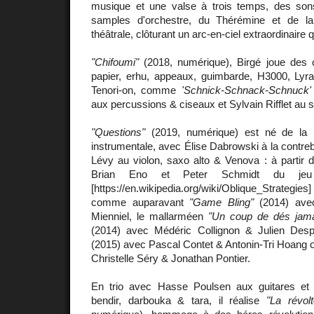
musique et une valse à trois temps, des son
samples d'orchestre, du Thérémine et de l
théâtrale, clôturant un arc-en-ciel extraordinaire qu
"Chifoumi"
(2018, numérique), Birgé joue des cl
papier, erhu, appeaux, guimbarde, H3000, Lyra
Tenori-on, comme
'Schnick-Schnack-Schnuck'
aux percussions & ciseaux et Sylvain Rifflet au 
"Questions"
(2019, numérique) est né de la 
instrumentale, avec Élise Dabrowski à la contre
Lévy au violon, saxo alto & Venova : à partir 
Brian Eno et Peter Schmidt du jeu O
[https://en.wikipedia.org/wiki/Oblique_Strategie
comme auparavant
"Game Bling"
(2014) ave
Mienniel, le mallarméen
"Un coup de dés jamai
(2014) avec Médéric Collignon & Julien De
(2015) avec Pascal Contet & Antonin-Tri Hoang
Christelle Séry & Jonathan Pontier.
En trio avec Hasse Poulsen aux guitares et
bendir, darbouka & tara, il réalise
"La révol