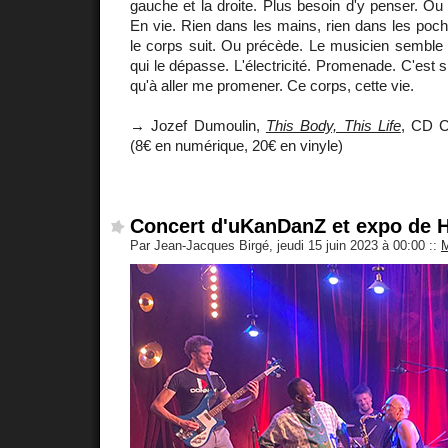
gauche et la droite. Plus besoin d'y penser. Ou
En vie. Rien dans les mains, rien dans les poche
le corps suit. Ou précède. Le musicien semble 
qui le dépasse. L'électricité. Promenade. C'est sû
qu'à aller me promener. Ce corps, cette vie.
→ Jozef Dumoulin,
This Body, This Life
, CD C
(8€ en numérique, 20€ en vinyle)
Concert d'uKanDanZ et expo de H
Par Jean-Jacques Birgé, jeudi 15 juin 2023 à 00:00
::
M