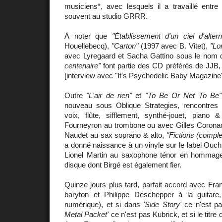
musiciens*, avec lesquels il a travaillé entre
souvent au studio GRRR.
À noter que
"Établissement d'un ciel d'alter
Houellebecq),
"Carton"
(1997 avec B. Vitet),
"Lo
avec Lyregaard et Sacha Gattino sous le nom d
centenaire"
font partie des CD préférés de JJB,
[interview avec "It's Psychedelic Baby Magazine"
Outre
"L'air de rien"
et
"To Be Or Net To Be"
nouveau sous Oblique Strategies, rencontres
voix, flûte, sifflement, synthé-jouet, piano 
Fourneyron au trombone ou avec Gilles Coronado
Naudet au sax soprano & alto,
"Fictions (comple
a donné naissance à un vinyle sur le label Ouc
Lionel Martin au saxophone ténor en hommage
disque dont Birgé est également fier.
Quinze jours plus tard, parfait accord avec Fr
baryton et Philippe Deschepper à la guitar
numérique), et si dans
'Side Story'
ce n'est pa
Metal Packet'
ce n'est pas Kubrick, et si le titre