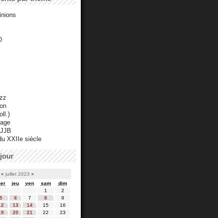
inions
D
azz
ton
ll.)
mage
 JJB
du XXIIe siècle
jour
«
juillet 2023
»
er
jeu
ven
sam
dim
1
2
5
6
7
8
9
12
13
14
15
16
19
20
21
22
23