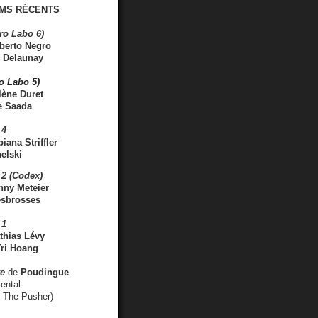
MS RÉCENTS
ro Labo 6)
berto Negro
 Delaunay
ro Labo 5)
lène Duret
e Saada
 4
iana Striffler
elski
2 (Codex)
nny Meteier
esbrosses
 1
thias Lévy
ri Hoang
ve
de
Poudingue
ental
. The Pusher)