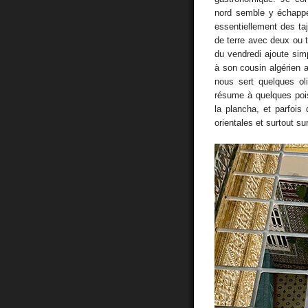
nord semble y échappe
essentiellement des ta
de terre avec deux ou 
du vendredi ajoute sim
à son cousin algérien
nous sert quelques oli
résume à quelques pois
la plancha, et parfois
orientales et surtout su