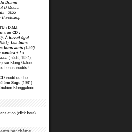
 du Drame
 et D.Meens
ils
- 2022
r Bandcamp
d'Un D.M.I.
fois en CD :
0)
,
À travail égal
1981),
Les bons
les bons amis
(1983),
a caméra
+ La
faces
(inédit, 1984),
) sur Klang Galerie
es bonus inédits !
CD inédit du duo
Hélène Sage
(1981)
utrichien Klanggalerie
anslation (click here)
cents par thème