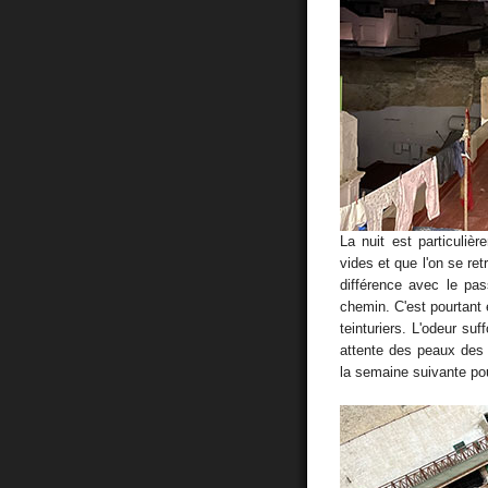
La nuit est particuliè
vides et que l'on se re
différence avec le pa
chemin. C'est pourtant 
teinturiers. L'odeur su
attente des peaux des 
la semaine suivante pour