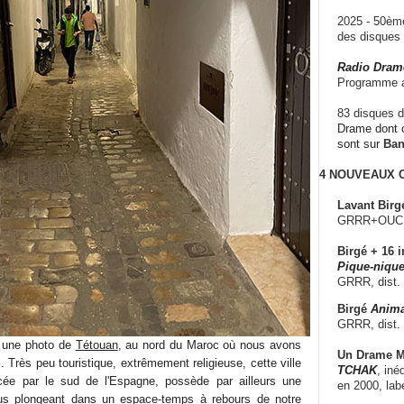
2025 - 50è
des disque
Radio Dram
Programme a
83 disques d
Drame dont c
sont sur
Ba
4 NOUVEAUX
Lavant Birg
GRRR+OUCH!,
Birgé + 16 i
Pique-nique
GRRR, dist.
Birgé
Anima
GRRR, dist.
 une photo de
Tétouan
, au nord du Maroc où nous avons
Un Drame Mu
 Très peu touristique, extrêmement religieuse, cette ville
TCHAK
, iné
encée par le sud de l'Espagne, possède par ailleurs une
en 2000, lab
us plongeant dans un espace-temps à rebours de notre