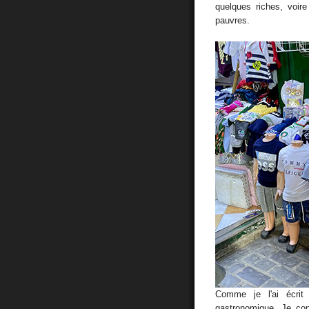
quelques riches, voire
pauvres.
Comme je l'ai écrit 
gastronomique. Je con