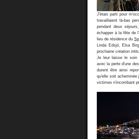
J'étais parti pour m'oc
travaillaient là-bas p
pendant deux séjours,
échapper à la fête de 
lieu de résidence du
Sp
Linda Edsjö, Elsa Birg
prochaine création inti
Je leur laisse le soi
avec la perte d'une des
durent être ainsi repo
qu'elle soit acheminée 
victimes n'incombant p