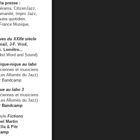
la presse :
lérama, CitizenJazz,
umanité, Impro Jazz,
utre quotidien,
 France Musique,
ves du XXIIe siècle
ail, J-F. Vrod,
S. Lemêtre
...
ist.Word and Sound)
ique-nique au labo
iennes et musiciens
es Allumés du Jazz)
r
Bandcamp
ue au labo 3
ciennes et musiciens
Les Allumés du Jazz)
r
Bandcamp
nyle
Fictions
el Martin
lla & Pitr
camp