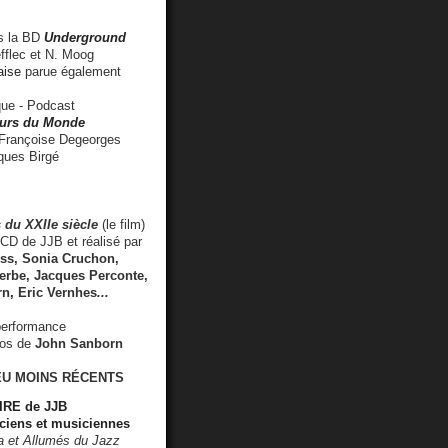
 la BD
Underground
fflec et N. Moog
aise
parue également
e - Podcast
rs du Monde
rançoise Degeorges
ues Birgé
 du XXIIe siècle
(le film)
CD de JJB et réalisé par
s, Sonia Cruchon,
rbe, Jacques Perconte,
rn
,
Eric Vernhes
...
performance
éos de
John Sanborn
EU MOINS RÉCENTS
RE de JJB
ciens et musiciennes
ra et Allumés du Jazz