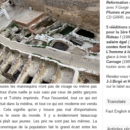
Reformation
avec F.Gorgé
Plumes et po
CD GRRR,
su
5 rééditions 
pour la 1ère 
Rideau !
(198
salaire égal
(
contes font 
L'homme à l
glace à trois 
Carnage
(1985
toutes avec d
Rendez-vous
J-J.Birgé et 
sur le label a
gieuses les mannequins n'ont pas de visage ou même pas
tour d'une ruelle je suis saisi par ceux de petits garçons
s et T-shirts imprimés. Pour l'essentiel, tout ce qui est
Translate
itué dans la médina, et tout ce qui est moderne est vendu
e. Cela signifie qu'on y trouve pas mal d'importations
Fast English tr
ns le reste du monde. Il y a évidemment beaucoup
ui plaît aux jeunes. Les prix ne sont pas les mêmes. La
conomique de la population fait le grand écart entre les
Articles ré