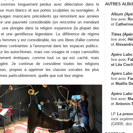
AUTRES ALBU
 sommes longuement perdus avec délectation dans le
 aux murs blancs et aux portes sculptées ou ouvragées. À
Album (Apé
yages marocains précédents qui remontent aux années
live avec
Ro
até une pauvreté considérable (on rencontre un mendiant
et
Catherine
, une plongée dans la religion expansive (la plupart des
et une gentillesse légendaire. La différence de régime
Titres (Apé
live avec
Hé
s femmes y est considérable, les uns libres d'aller comme
et
Alexandr
autres contraintes à l'anonymat dans les espaces publics.
t sur les autochtones, mais ces visages et corps camouflés
Apéro Labo
ièrement érotiques, comme tout ce qui est caché, mais
live avec
Fab
éré. Je continue de considérer toutes les religions
et
Léa Ciech
erses, propres à opprimer les classes sociales les plus
Apéro Labo 
mes particulièrement, quelle que soit leur origine.
live avec
Fa
et
Maëlle D
Apéro Labo
live avec
Ma
et
Antonin-T
LP
La preu
rock expérim
(GRRR, dist