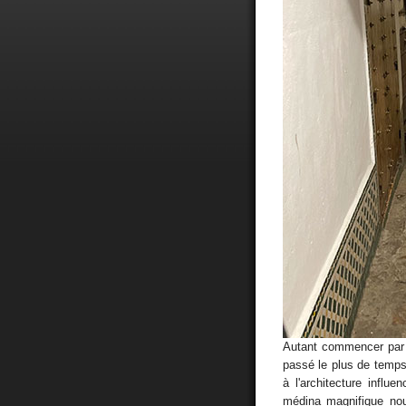
Autant commencer par
passé le plus de temps.
à l'architecture influ
médina magnifique no