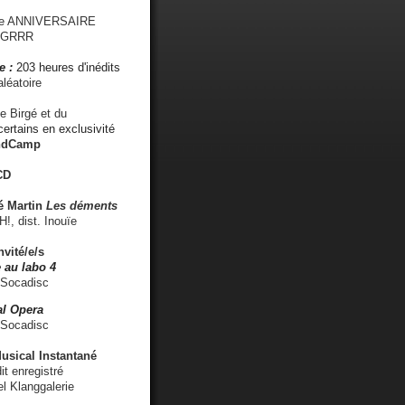
me ANNIVERSAIRE
s GRRR
e :
203 heures d'inédits
léatoire
e Birgé et du
ertains en exclusivité
ndCamp
CD
é
Martin
Les déments
 dist. Inouïe
nvité/e/s
 au labo 4
 Socadisc
l Opera
 Socadisc
sical Instantané
dit enregistré
el Klanggalerie