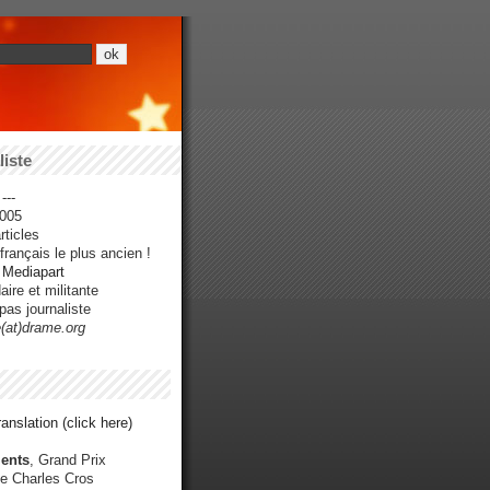
iste
---
005
ticles
rançais le plus ancien !
r Mediapart
ire et militante
pas journaliste
e(at)drame.org
anslation (click here)
ents
, Grand Prix
e Charles Cros