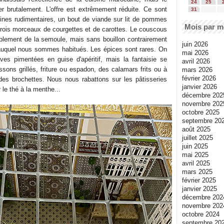
24
25
r brutalement. L'offre est extrêmement réduite. Ce sont
31
jines rudimentaires, un bout de viande sur lit de pommes
Mois par m
trois morceaux de courgettes et de carottes. Le couscous
plement de la semoule, mais sans bouillon contrairement
juin 2026
 auquel nous sommes habitués. Les épices sont rares. On
mai 2026
ves pimentées en guise d'apéritif, mais la fantaisie se
avril 2026
sons grillés, friture ou espadon, des calamars frits ou à
mars 2026
février 2026
 des brochettes. Nous nous rabattons sur les pâtisseries
janvier 2026
r le thé à la menthe...
décembre 202
novembre 202
octobre 2025
septembre 20
août 2025
juillet 2025
juin 2025
mai 2025
avril 2025
mars 2025
février 2025
janvier 2025
décembre 202
novembre 202
octobre 2024
septembre 20