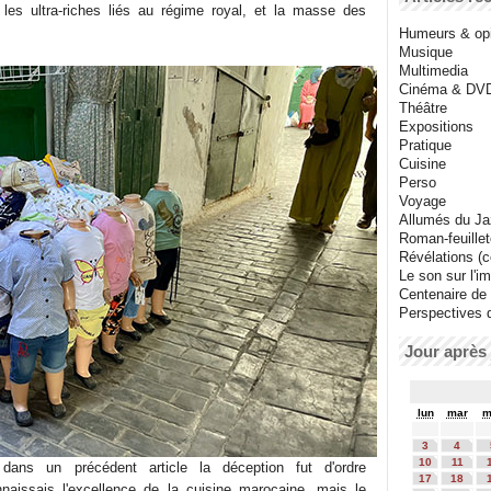
 les ultra-riches liés au régime royal, et la masse des
Humeurs & op
Musique
Multimedia
Cinéma & DV
Théâtre
Expositions
Pratique
Cuisine
Perso
Voyage
Allumés du J
Roman-feuille
Révélations (co
Le son sur l'i
Centenaire de
Perspectives 
Jour après 
lun
mar
m
3
4
10
11
dans un précédent article la déception fut d'ordre
17
18
naissais l'excellence de la cuisine marocaine, mais le