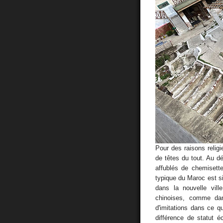
Pour des raisons reli
de têtes du tout. Au dé
affublés de chemisette
typique du Maroc est s
dans la nouvelle vill
chinoises, comme da
d'imitations dans ce q
différence de statut é