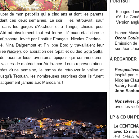
PORTRAIT
6 pages dans
cuper de mon petit-fils qui a cinq ans et dont les parents
d'A. Le Gouë
endant ces deux semaines. Le soir il les retrouvait, sauf
Version angl
 dans les gorges d'Akchour et à Tanger, choisis pour
France Musiqu
l'Aïd où absolument tout est fermé. Tétouan était donc le
Ocora Couleu
at' sonore
, invité par l'Institut Français. Nicolas Chedmail,
Émission de F
é, Nina Daigremont et Philippe Bord y travaillaient leur
sur Jean-Jacq
tulée
Näcken
, collaboration des Spat' et du duo
Söta Sälta
.
n de raconter leurs aventures épiques qui commencèrent
À REGARDER
 valises de matériel par Air France. Leurs représentations
Perspectives
rtées d'une semaine, le temps de retrouver la valise et
inspiré par le 
jusqu'à Tetouan, les nombreuses surprises dont ils furent
Nicolas Claus
ratiquement jamais aux Marocains !
Valéry Faidhe
John Sanbo
Nonselves
, 
avec les vid
LP & CD
UN P
Le CENTENAI
avec 15 musi
dist. Orkhêst