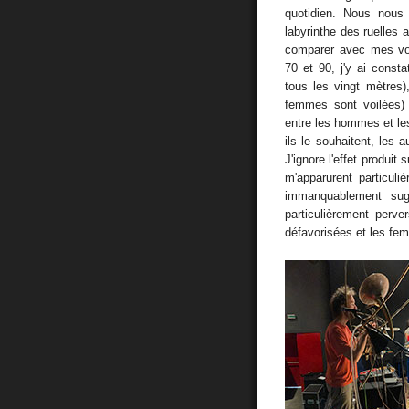
quotidien. Nous nous
labyrinthe des ruelles
comparer avec mes vo
70 et 90, j'y ai const
tous les vingt mètres)
femmes sont voilées) 
entre les hommes et le
ils le souhaitent, les 
J'ignore l'effet produi
m'apparurent particul
immanquablement sugg
particulièrement perv
défavorisées et les fem