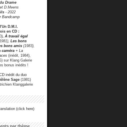
 du Drame
 et D.Meens
ils
- 2022
r Bandcamp
d'Un D.M.I.
fois en CD :
0)
,
À travail égal
1981),
Les bons
les bons amis
(1983),
a caméra
+ La
faces
(inédit, 1984),
) sur Klang Galerie
es bonus inédits !
CD inédit du duo
Hélène Sage
(1981)
utrichien Klanggalerie
anslation (click here)
cents par thème