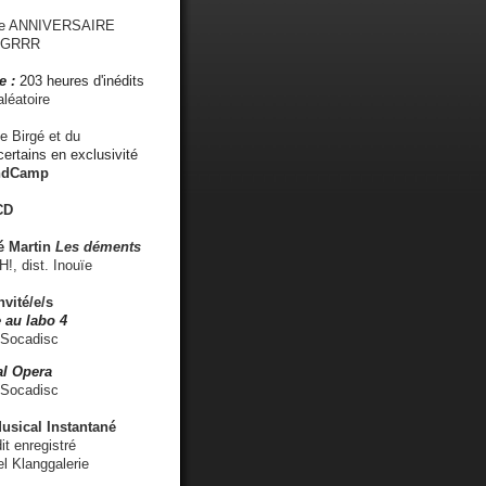
me ANNIVERSAIRE
s GRRR
e :
203 heures d'inédits
léatoire
e Birgé et du
ertains en exclusivité
ndCamp
CD
é
Martin
Les déments
 dist. Inouïe
nvité/e/s
 au labo 4
 Socadisc
l Opera
 Socadisc
sical Instantané
dit enregistré
el Klanggalerie