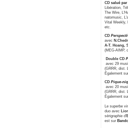
CD
salué par 
Libération, Té
The Wire, L'H
natomusic, L'a
Vital Weekly,
etc.
CD
Perspecti
avec
N.Chedm
A-T. Hoang, 
(MEG-AIMP, d
Double CD
P
avec 29 music
(GRRR, dist. L
Également su
CD
Pique-niq
avec 20 musi
(GRRR, dist. 
Également su
Le superbe vi
duo avec
Lion
sérigraphie d'
E
est sur
Band