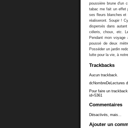
poussière brune d'un c
tabac me fait un effet
ses fleurs blanches et
réaliseront. Soupir ! 
dispersés dans autant
céleris, choux, etc. 
Pendant mon voyage a
poussé de deux mètres
Posséder un jardin redo
lutte pour la vie, à notr
Trackbacks
Aucun trackback.
dcNombreDeLectures d
Pour faire un trackback 
id=5361
Commentaires
Désactivés, mais...
Ajouter un comm