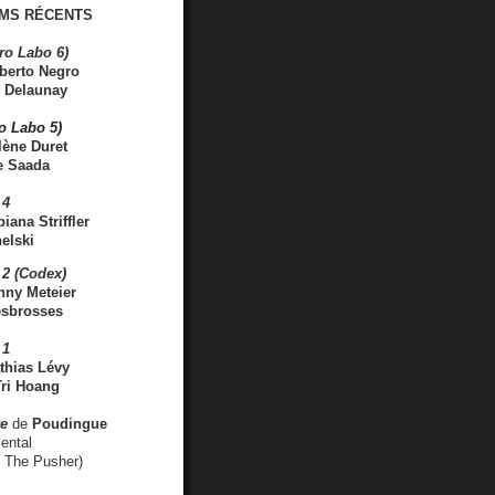
MS RÉCENTS
ro Labo 6)
berto Negro
 Delaunay
ro Labo 5)
lène Duret
e Saada
 4
iana Striffler
elski
2 (Codex)
nny Meteier
esbrosses
 1
thias Lévy
ri Hoang
ve
de
Poudingue
ental
. The Pusher)