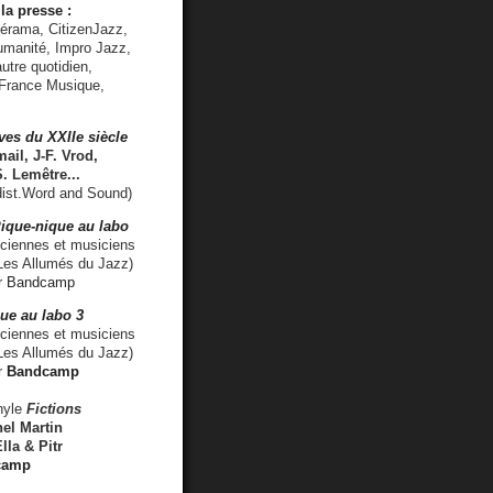
la presse :
lérama, CitizenJazz,
umanité, Impro Jazz,
utre quotidien,
 France Musique,
ves du XXIIe siècle
ail, J-F. Vrod,
S. Lemêtre
...
ist.Word and Sound)
ique-nique au labo
iennes et musiciens
es Allumés du Jazz)
r
Bandcamp
ue au labo 3
ciennes et musiciens
Les Allumés du Jazz)
r
Bandcamp
nyle
Fictions
el Martin
lla & Pitr
camp