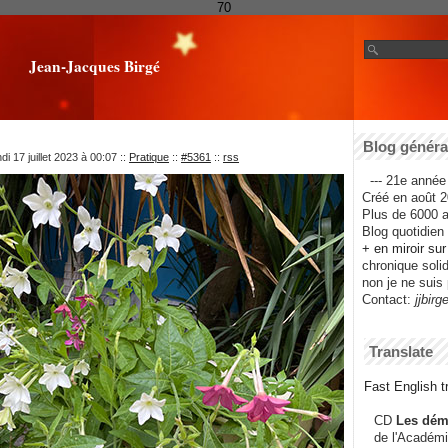
70
Jean-Jacques Birgé
Blog général
i 17 juillet 2023 à 00:07
::
Pratique
::
#5361
::
rss
--- 21e année 
Créé en août 2
Plus de 6000 ar
Blog quotidien f
+ en miroir su
chronique solida
non je ne suis 
Contact:
jjbirg
Translate
Fast English tr
CD
Les dém
de l'Académi