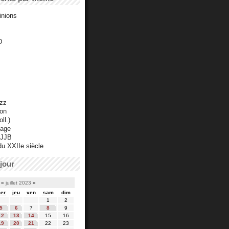
inions
D
azz
ton
ll.)
mage
 JJB
du XXIIe siècle
jour
«
juillet 2023
»
er
jeu
ven
sam
dim
1
2
5
6
7
8
9
12
13
14
15
16
19
20
21
22
23