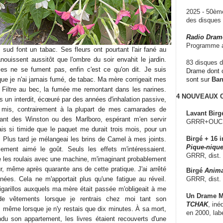
2025 - 50è
des disque
Radio Dram
Programme a
sud font un tabac. Ses fleurs ont pourtant l'air fané au
anouissent aussitôt que l'ombre du soir envahit le jardin.
83 disques d
illes ne se fument pas, enfin c'est ce qu'on dit. Je suis
Drame dont c
sque je n'ai jamais fumé, de tabac. Ma mère corrigeait mes
sont sur
Ba
 Filtre au bec, la fumée me remontant dans les narines.
4 NOUVEAUX
 un interdit, écœuré par des années d'inhalation passive,
 mis, contrairement à la plupart de mes camarades de
Lavant Birg
rtant des Winston ou des Marlboro, espérant m'en servir
GRRR+OUCH!,
ais si timide que le paquet me durait trois mois, pour un
Birgé + 16 i
. Plus tard je mélangeai les brins de Camel à mes joints.
Pique-nique
blement aimé le goût. Seuls les effets m'intéressaient.
GRRR, dist.
 les roulais avec une machine, m'imaginant probablement
r, même après quarante ans de cette pratique. J'ai arrêté
Birgé
Anima
GRRR, dist.
nnées. Cela ne m'apportait plus qu'une fatigue au réveil.
igarillos auxquels ma mère était passée m'obligeait à me
Un Drame Mu
de vêtements lorsque je rentrais chez moi tant son
TCHAK
, iné
 même lorsque je n'y restais que dix minutes. À sa mort,
en 2000, lab
u son appartement, les livres étaient recouverts d'une