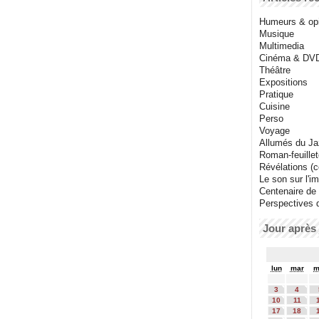
Humeurs & op
Musique
Multimedia
Cinéma & DV
Théâtre
Expositions
Pratique
Cuisine
Perso
Voyage
Allumés du J
Roman-feuille
Révélations (co
Le son sur l'i
Centenaire de
Perspectives 
Jour après 
lun
mar
m
3
4
10
11
17
18