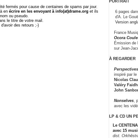
PORTRAIT
té fermés pour cause de centaines de spams par jour.
 à en
écrire en les envoyant à info(at)drame.org
et ils
6 pages dans
e nom ou pseudo.
d'A. Le Gouë
le titre de votre mail.
Version angl
r d'avoir des retours ;-)
France Musiqu
Ocora Couleu
Émission de F
sur Jean-Jacq
À REGARDER
Perspectives
inspiré par le 
Nicolas Claus
Valéry Faidhe
John Sanbo
Nonselves
, 
avec les vid
LP & CD
UN P
Le CENTENAI
avec 15 musi
dist. Orkhêst