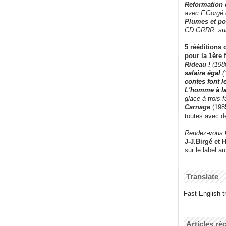
Reformation
avec F.Gorgé
Plumes et po
CD GRRR,
su
5 rééditions 
pour la 1ère 
Rideau !
(198
salaire égal
(
contes font 
L'homme à l
glace à trois 
Carnage
(1985
toutes avec d
Rendez-vous
J-J.Birgé et 
sur le label a
Translate
Fast English tr
Articles ré