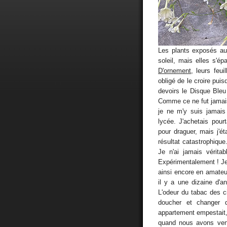
Les plants exposés au 
soleil, mais elles s'ép
D'ornement
, leurs feu
obligé de le croire pui
devoirs le Disque Bleu
Comme ce ne fut jamais
je ne m'y suis jamais
lycée. J'achetais pou
pour draguer, mais j'ét
résultat catastrophique
Je n'ai jamais vérita
Expérimentalement ! Je
ainsi encore en amateu
il y a une dizaine d'a
L'odeur du tabac des c
doucher et changer 
appartement empestait,
quand nous avons vend