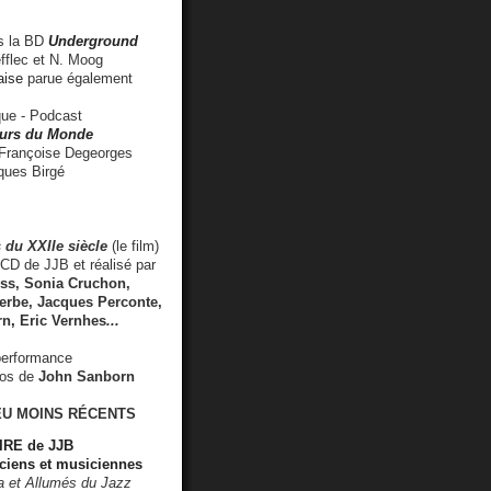
 la BD
Underground
fflec et N. Moog
aise
parue également
e - Podcast
rs du Monde
rançoise Degeorges
ues Birgé
 du XXIIe siècle
(le film)
CD de JJB et réalisé par
s, Sonia Cruchon,
rbe, Jacques Perconte,
rn
,
Eric Vernhes
...
performance
éos de
John Sanborn
EU MOINS RÉCENTS
RE de JJB
ciens et musiciennes
ra et Allumés du Jazz