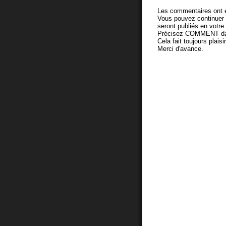
Les commentaires ont é
Vous pouvez continuer
seront publiés en votr
Précisez COMMENT dans 
Cela fait toujours plaisi
Merci d'avance.