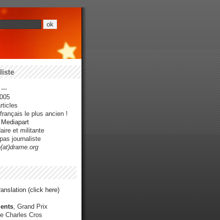
iste
---
005
ticles
rançais le plus ancien !
r Mediapart
ire et militante
pas journaliste
e(at)drame.org
anslation (click here)
ents
, Grand Prix
e Charles Cros