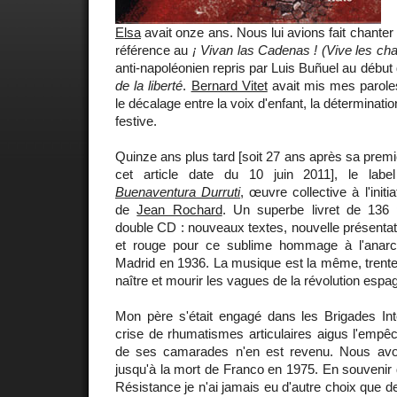
Elsa
avait onze ans. Nous lui avions fait chanter
référence au
¡ Vivan las Cadenas ! (Vive les chaî
anti-napoléonien repris par Luis Buñuel au début
de la liberté
.
Bernard Vitet
avait mis mes parole
le décalage entre la voix d'enfant, la déterminati
festive.
Quinze ans plus tard [soit 27 ans après sa premi
cet article date du 10 juin 2011], le lab
Buenaventura Durruti
, œuvre collective à l'initi
de
Jean Rochard
. Un superbe livret de 13
double CD : nouveaux textes, nouvelle présentat
et rouge pour ce sublime hommage à l'anarc
Madrid en 1936. La musique est la même, trente
naître et mourir les vagues de la révolution espa
Mon père s'était engagé dans les Brigades Int
crise de rhumatismes articulaires aigus l'empêc
de ses camarades n'en est revenu. Nous avo
jusqu'à la mort de Franco en 1975. En souvenir 
Résistance je n'ai jamais eu d'autre choix que d