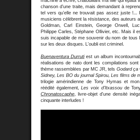
machine à écrire, chatouillant ma fille qui épata t
chanson d'une traite, mais demandant à reprend
tel vers qu'elle ne trouvait pas assez juste !..
musiciens célèbrent la résistance, des auteurs 
Goldman, Carl Einstein, George Orwell, Lu
Philippe Carles, Stéphane Ollivier, etc. Mais il e
suis incapable de me souvenir du nom de tous 
sur les deux disques. L'oubli est criminel.
Buenaventura Durruti
est un album incontournab
réalisations de nato dont les compilations son
thème rassemblées par MC JR, tels
Godard ça 
Sidney, Les BO du journal Spirou, Les films de 
trilogie amérindienne de Tony Hymas et mon 
réédité également,
Les voix d'Itxassou
de Tony
Chronatoscaphe
, livre-objet d'une densité inéga
cinquante interludes !