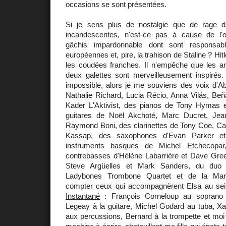
occasions se sont présentées.
Si je sens plus de nostalgie que de rage 
incandescentes, n'est-ce pas à cause de l
gâchis impardonnable dont sont responsabl
européennes et, pire, la trahison de Staline ? Hitle
les coudées franches. Il n'empêche que les art
deux galettes sont merveilleusement inspiré
impossible, alors je me souviens des voix d'Abe
Nathalie Richard, Lucia Récio, Anna Vilás, Beña
Kader L'Aktivist, des pianos de Tony Hymas 
guitares de Noël Akchoté, Marc Ducret, Jea
Raymond Boni, des clarinettes de Tony Coe, Car
Kassap, des saxophones d'Evan Parker et
instruments basques de Michel Etchecopar
contrebasses d'Hélène Labarrière et Dave Gre
Steve Argüelles et Mark Sanders, du duo P
Ladybones Trombone Quartet et de la Marmi
compter ceux qui accompagnèrent Elsa au sei
Instantané
: François Corneloup au soprano 
Legeay à la guitare, Michel Godard au tuba, X
aux percussions, Bernard à la trompette et moi 