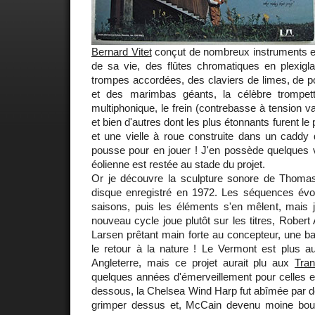
Bernard Vitet
conçut de nombreux instruments ex
de sa vie, des flûtes chromatiques en plexigl
trompes accordées, des claviers de limes, de po
et des marimbas géants, la célèbre trompe
multiphonique, le frein (contrebasse à tension varia
et bien d'autres dont les plus étonnants furent le
et une vielle à roue construite dans un caddy q
pousse pour en jouer ! J'en possède quelques v
éolienne est restée au stade du projet.
Or je découvre la sculpture sonore de Thom
disque enregistré en 1972. Les séquences évol
saisons, puis les éléments s'en mêlent, mais j
nouveau cycle joue plutôt sur les titres, Robert
Larsen prêtant main forte au concepteur, une b
le retour à la nature ! Le Vermont est plus a
Angleterre, mais ce projet aurait plu aux
Tran
quelques années d'émerveillement pour celles et
dessous, la Chelsea Wind Harp fut abîmée par 
grimper dessus et, McCain devenu moine boud