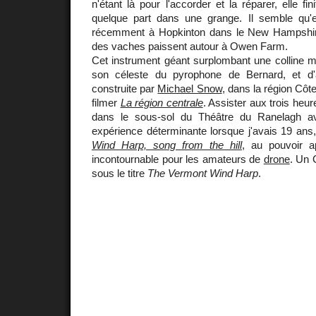
n'étant là pour l'accorder et la réparer, elle f
quelque part dans une grange. Il semble qu'e
récemment à Hopkinton dans le New Hampshi
des vaches paissent autour à Owen Farm.
Cet instrument géant surplombant une colline me
son céleste du pyrophone de Bernard, et d'
construite par
Michael Snow
, dans la région Cô
filmer
La région centrale
. Assister aux trois heur
dans le sous-sol du Théâtre du Ranelagh a
expérience déterminante lorsque j'avais 19 ans,
Wind Harp, song from the hill
, au pouvoir a
incontournable pour les amateurs de
drone
. Un 
sous le titre
The Vermont Wind Harp
.