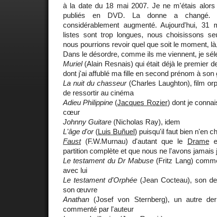
à la date du 18 mai 2007. Je ne m'étais alors 
publiés en DVD. La donne a changé. 
considérablement augmenté. Aujourd'hui, 3
listes sont trop longues, nous choisissons s
nous pourrions revoir quel que soit le moment, là, 
Dans le désordre, comme ils me viennent, je séle
Muriel
(Alain Resnais) qui était déjà le premier d
dont j'ai affublé ma fille en second prénom à so
La nuit du chasseur
(Charles Laughton), film orp
de ressortir au cinéma
Adieu Philippine
(
Jacques Rozier
) dont je connai
cœur
Johnny Guitare
(Nicholas Ray), idem
L'âge d'or
(
Luis Buñuel
) puisqu'il faut bien n'en c
Faust
(F.W.Murnau) d'autant que le
Drame
e
partition complète et que nous ne l'avons jamais 
Le testament du Dr Mabuse
(Fritz Lang) com
avec lui
Le testament d'Orphée
(Jean Cocteau), son der
son œuvre
Anathan
(Josef von Sternberg), un autre dern
commenté par l'auteur