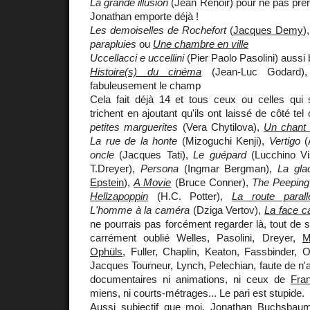
La grande illusion
(Jean Renoir) pour ne pas pr
Jonathan emporte déjà !
Les demoiselles de Rochefort
(
Jacques Demy
)
parapluies
ou
Une chambre en ville
Uccellacci e uccellini
(Pier Paolo Pasolini) aussi
Histoire(s) du cinéma
(Jean-Luc Godard), p
fabuleusement le champ
Cela fait déjà 14 et tous ceux ou celles qui s
trichent en ajoutant qu'ils ont laissé de côté t
petites marguerites
(Vera Chytilova),
Un chant
La rue de la honte
(Mizoguchi Kenji),
Vertigo
(A
oncle
(Jacques Tati),
Le guépard
(Lucchino Vi
T.Dreyer),
Persona
(Ingmar Bergman),
La gla
Epstein
),
A Movie
(Bruce Conner),
The Peepin
Hellzapoppin
(H.C. Potter),
La route parall
L'homme à la caméra
(Dziga Vertov),
La face c
ne pourrais pas forcément regarder là, tout de sui
carrément oublié Welles, Pasolini, Dreyer,
M
Ophüls
, Fuller, Chaplin, Keaton, Fassbinder,
Jacques Tourneur, Lynch, Pelechian, faute de n'av
documentaires ni animations, ni ceux de
Fra
miens, ni courts-métrages... Le pari est stupide.
Aussi subjectif que moi,
Jonathan Buchsbau