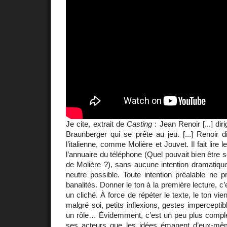
Je cite, extrait de
Casting
: Jean Renoir [...] diri
Braunberger qui se prête au jeu. [...] Renoir di
l’italienne, comme Molière et Jouvet. Il fait lire 
l’annuaire du téléphone (Quel pouvait bien être 
de Molière ?), sans aucune intention dramatique
neutre possible. Toute intention préalable ne pr
banalités. Donner le ton à la première lecture, c’
un cliché. À force de répéter le texte, le ton vient
malgré soi, petits inflexions, gestes imperceptibl
un rôle… Évidemment, c’est un peu plus complex
ses acteurs que les idées émanent d’eux-même