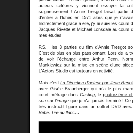
acteurs célèbres y viennent essuyer la critiq
soigneusement ! Annie Tresgot faisait partie 
d'entrer à l'Idhec en 1971 alors que je n'ava
Indirectement grâce à elle, j'y ai suivi les cours 
Jacques Rivette et Michael Lonsdale au cours 
mes études.
P.S. : les 3 parties du film d'Annie Tresgot s
C'est de plus en plus passionnant. Lors de la tr
de voir l'échange entre Arthur Penn, Nor
Mankiewicz sur la mise en scène d'une pièce
L'
Actors Studio
est toujours en activité.
Mais c'est
La Direction d'acteur par Jean Renoi
avec Gisèle Braunberger qui m'a le plus mar
court métrage dans
Casting
, le
quatorzième ch
son sur l'image
que je n'ai jamais terminé ! Ce 
très instructif figure dans un coffret DVD ave
Bébé, Tire au flanc
…