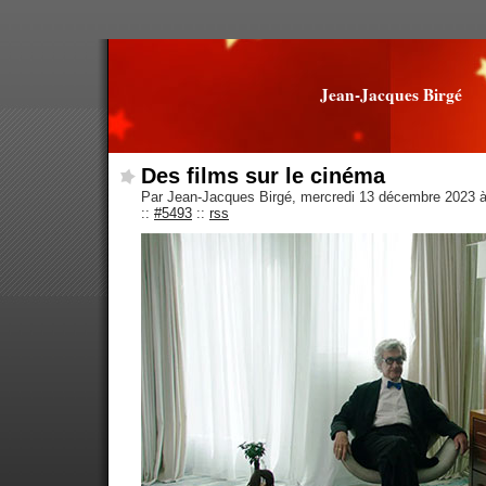
Jean-Jacques Birgé
Des films sur le cinéma
Par Jean-Jacques Birgé, mercredi 13 décembre 2023 
::
#5493
::
rss