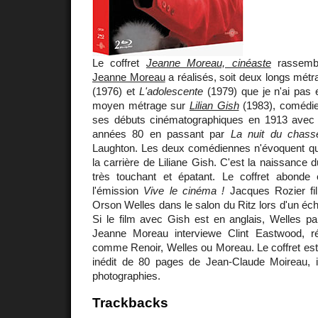
Le coffret
Jeanne Moreau, cinéaste
rassembl
Jeanne Moreau
a réalisés, soit deux longs métr
(1976) et
L'adolescente
(1979) que je n'ai pas 
moyen métrage sur
Lilian Gish
(1983), comédie
ses débuts cinématographiques en 1913 avec D
années 80 en passant par
La nuit du chass
Laughton. Les deux comédiennes n'évoquent que
la carrière de Liliane Gish. C'est la naissanc
très touchant et épatant. Le coffret abonde
l'émission
Vive le cinéma !
Jacques Rozier fi
Orson Welles dans le salon du Ritz lors d'un é
Si le film avec Gish est en anglais, Welles pa
Jeanne Moreau interviewe Clint Eastwood, ré
comme Renoir, Welles ou Moreau. Le coffret est
inédit de 80 pages de Jean-Claude Moireau, 
photographies.
Trackbacks