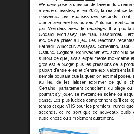
Wenders pose la question de l'avenir du cinéma
à seize cinéastes, et en 2022, la réalisatrice f
nouveaux. Les réponses des seconds m'ont pa
que la première fois où seul Antonioni était coh
par Wenders avec le décalage. Il a pourtan
Godard, Morrissey, Hellman, Fassbinder, Herz
etc. de se prêter au jeu. Les réactions récent
Farhadi, Winocour, Assayas, Sorrentino, Jaoui,
Östlund, Cogitore, Rohrwacher, etc. sont plus pe
surtout ce que j'avais expérimenté moi-même et
gros est le budget plus les pressions de la produ
plupart d'entre elles et d'entre eux valorisent la l
semble pourtant que la question est mal posée, 
au lieu de les laisser exprimer ce qu'ils ch
Certains, parfaitement conscients du piège ou 
pourrait s'y jouer, se mettent en scène ou esq
danse. Les plus lucides comprennent qu'il est lo
temps et que VHS pour les premiers, numérique 
seconds, ce ne sont que de nouveaux outils q
autre chose ou simplement autrement.