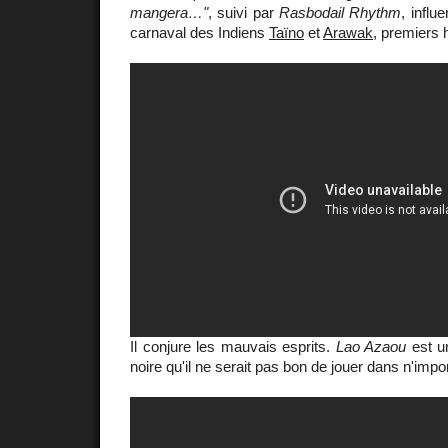
mangera…"
, suivi par
Rasbodail Rhythm
, influ
carnaval des Indiens
Taïno
et
Arawak
, premiers h
Il conjure les mauvais esprits.
Lao Azaou
est u
noire qu'il ne serait pas bon de jouer dans n'impo