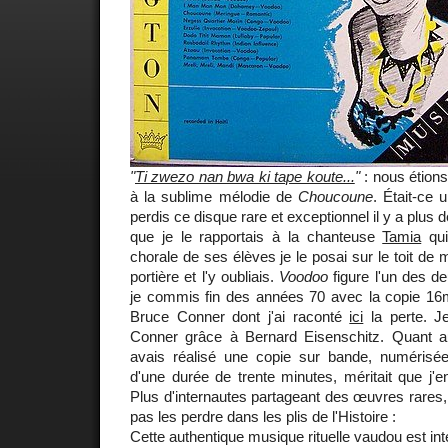
"
Ti zwezo nan bwa ki tape koute...
"
: nous étion
à la sublime mélodie de
Choucoune
. Était-ce 
perdis ce disque rare et exceptionnel il y a plus 
que je le rapportais à la chanteuse
Tamia
qui
chorale de ses élèves je le posai sur le toit de m
portière et l'y oubliais.
Voodoo
figure l'un des 
je commis fin des années 70 avec la copie 1
Bruce Conner dont j'ai raconté
ici
la perte. J
Conner grâce à Bernard Eisenschitz. Quant a
avais réalisé une copie sur bande, numérisée [
d'une durée de trente minutes, méritait que j'en
Plus d'internautes partageant des œuvres rares
pas les perdre dans les plis de l'Histoire :
Cette authentique musique rituelle vaudou est in