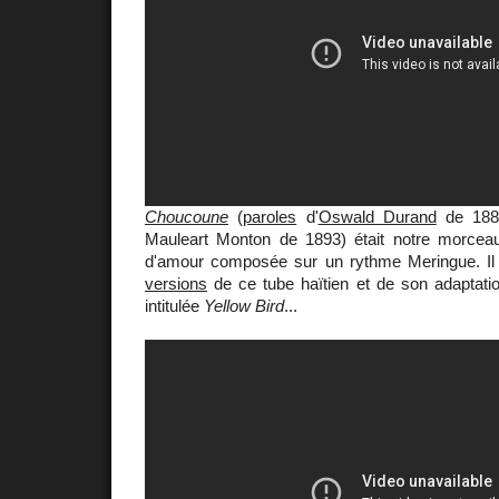
Choucoune
(
paroles
d'
Oswald Durand
de 1883
Mauleart Monton de 1893) était notre morcea
d'amour composée sur un rythme Meringue. Il
versions
de ce tube haïtien et de son adaptati
intitulée
Yellow Bird
...