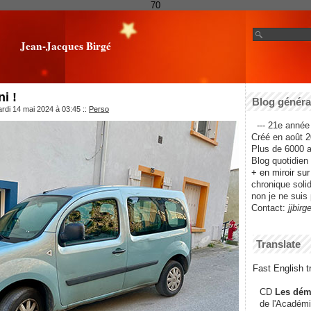
70
Jean-Jacques Birgé
i !
Blog général
rdi 14 mai 2024 à 03:45
::
Perso
--- 21e année 
Créé en août 2
Plus de 6000 ar
Blog quotidien f
+ en miroir su
chronique solida
non je ne suis 
Contact:
jjbirg
Translate
Fast English tr
CD
Les dém
de l'Académi