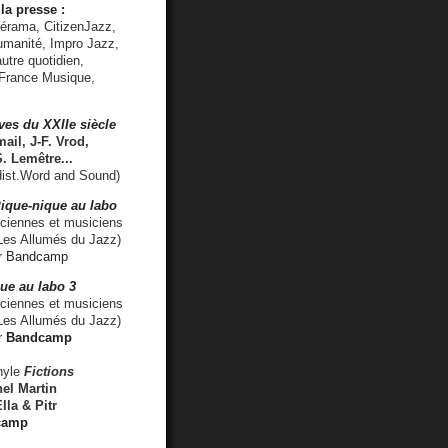
la presse :
lérama, CitizenJazz,
umanité, Impro Jazz,
utre quotidien,
 France Musique,
ves du XXIIe siècle
ail, J-F. Vrod,
S. Lemêtre
...
ist.Word and Sound)
ique-nique au labo
iennes et musiciens
es Allumés du Jazz)
r
Bandcamp
ue au labo 3
ciennes et musiciens
Les Allumés du Jazz)
r
Bandcamp
nyle
Fictions
el Martin
lla & Pitr
camp