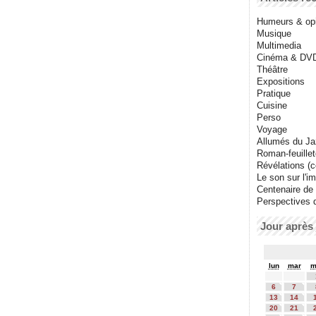
Humeurs & op
Musique
Multimedia
Cinéma & DV
Théâtre
Expositions
Pratique
Cuisine
Perso
Voyage
Allumés du J
Roman-feuille
Révélations (co
Le son sur l'i
Centenaire de
Perspectives 
Jour après 
lun
mar
m
6
7
13
14
20
21