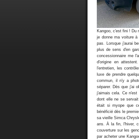
Kangoo, c'est fini ! Du
je donne ma voiture à 
pas. Lorsque j'aurai be
plus de sens d'en gard
concessionnaire me l'
d'origine en attesten
l'entretien, les contrô
luxe de prendre quelq
commun, il n'y a phot
séparer. Dès que j'ai o
j'aimais cela. Ce n'es
dont elle ne se servait
était si myope que ce
bénéficié dès le premi
sa vieille Simca Chrysl
ans. À la fin, l'hiver
couverture sur les gen
par acheter une Kangoo