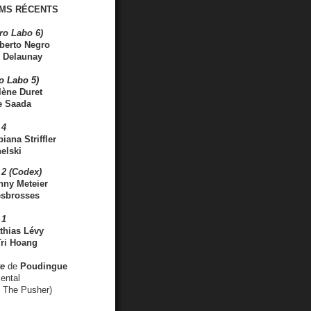
MS RÉCENTS
ro Labo 6)
berto Negro
 Delaunay
ro Labo 5)
lène Duret
e Saada
 4
iana Striffler
elski
2 (Codex)
nny Meteier
esbrosses
 1
thias Lévy
ri Hoang
ve
de
Poudingue
ental
. The Pusher)