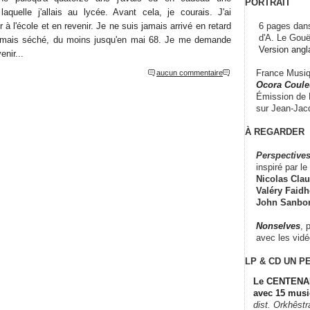
PORTRAIT
aquelle j'allais au lycée. Avant cela, je courais. J'ai
6 pages dans
r à l'école et en revenir. Je ne suis jamais arrivé en retard
d'A. Le Gouë
 jamais séché, du moins jusqu'en mai 68. Je me demande
Version angl
nir...
France Musiqu
aucun commentaire
Ocora Couleu
Émission de F
sur Jean-Jacq
À REGARDER
Perspectives
inspiré par le 
Nicolas Claus
Valéry Faidhe
John Sanbo
Nonselves
, 
avec les vid
LP & CD
UN P
Le CENTENAI
avec 15 musi
dist. Orkhêst