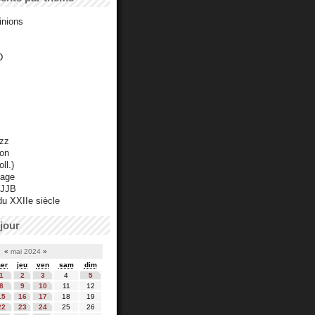
inions
D
azz
ton
ll.)
mage
 JJB
du XXIIe siècle
jour
«
mai 2024
»
er
jeu
ven
sam
dim
1
2
3
4
5
8
9
10
11
12
15
16
17
18
19
22
23
24
25
26