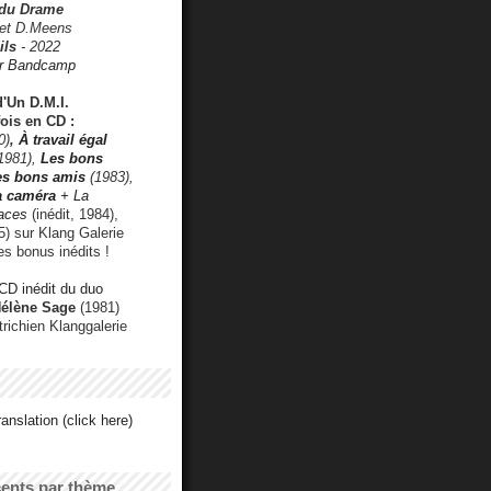
 du Drame
 et D.Meens
ils
- 2022
r Bandcamp
d'Un D.M.I.
fois en CD :
0)
,
À travail égal
1981),
Les bons
les bons amis
(1983),
a caméra
+ La
faces
(inédit, 1984),
) sur Klang Galerie
es bonus inédits !
CD inédit du duo
Hélène Sage
(1981)
utrichien Klanggalerie
anslation (click here)
cents par thème