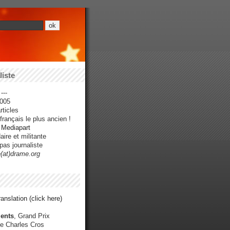
iste
---
005
ticles
rançais le plus ancien !
r Mediapart
ire et militante
pas journaliste
e(at)drame.org
anslation (click here)
ents
, Grand Prix
e Charles Cros