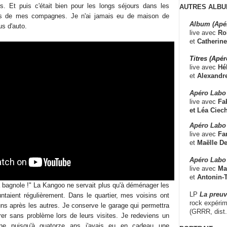
rs. Et puis c'était bien pour les longs séjours dans les
AUTRES ALBU
es de mes compagnes. Je n'ai jamais eu de maison de
Album (Apé
us d'auto.
live avec
Ro
et
Catherine
Titres (Apé
live avec
Hé
et
Alexandr
Apéro Labo
live avec
Fab
et
Léa Ciech
Apéro Labo 
live avec
Fa
et
Maëlle D
Apéro Labo
live avec
Ma
et
Antonin-T
a bagnole !" La Kangoo ne servait plus qu'à déménager les
LP
La preu
ntaient régulièrement. Dans le quartier, mes voisins ont
rock expérim
uns après les autres. Je conserve le garage qui permettra
(GRRR, dist
er sans problème lors de leurs visites. Je redeviens un
taine puisqu'à quatorze ans j'avais eu en cadeau une