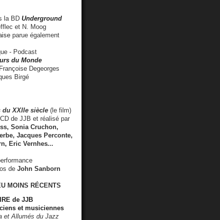
 la BD
Underground
fflec et N. Moog
aise
parue également
e - Podcast
rs du Monde
rançoise Degeorges
ues Birgé
 du XXIIe siècle
(le film)
CD de JJB et réalisé par
s, Sonia Cruchon,
rbe, Jacques Perconte,
rn
,
Eric Vernhes
...
performance
éos de
John Sanborn
EU MOINS RÉCENTS
RE de JJB
ciens et musiciennes
ra et Allumés du Jazz