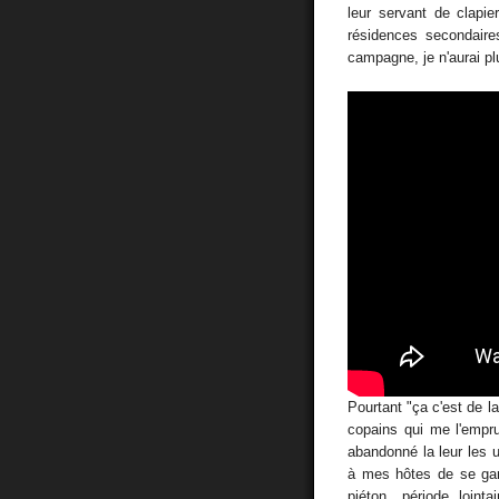
leur servant de clapie
résidences secondair
campagne, je n'aurai pl
Pourtant "ça c'est de l
copains qui me l'empru
abandonné la leur les 
à mes hôtes de se gar
piéton, période loin