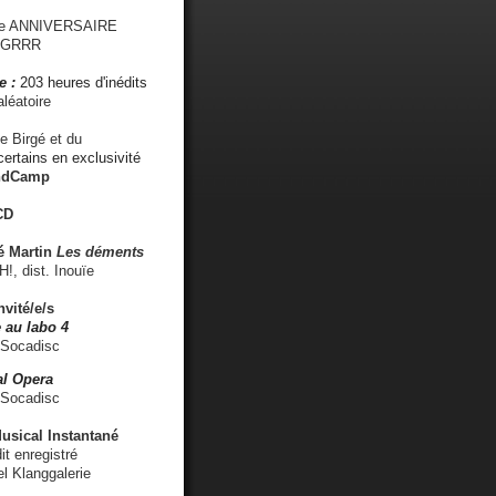
me ANNIVERSAIRE
s GRRR
e :
203 heures d'inédits
léatoire
e Birgé et du
ertains en exclusivité
ndCamp
CD
é
Martin
Les déments
 dist. Inouïe
nvité/e/s
 au labo 4
 Socadisc
l Opera
 Socadisc
sical Instantané
dit enregistré
el Klanggalerie