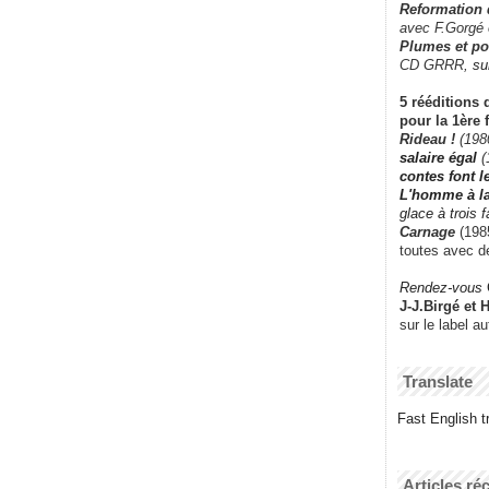
Reformation
avec F.Gorgé
Plumes et po
CD GRRR,
su
5 rééditions 
pour la 1ère 
Rideau !
(198
salaire égal
(
contes font 
L'homme à l
glace à trois 
Carnage
(1985
toutes avec d
Rendez-vous
J-J.Birgé et 
sur le label a
Translate
Fast English tr
Articles ré