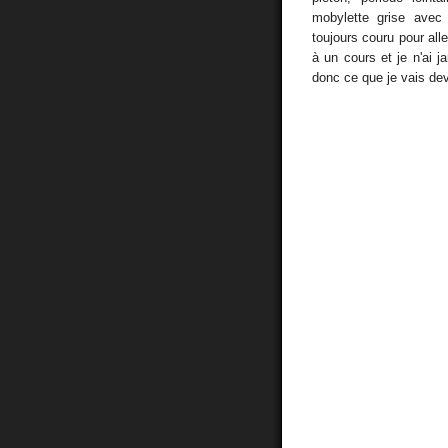
mobylette grise avec l
toujours couru pour alle
à un cours et je n'ai
donc ce que je vais deve