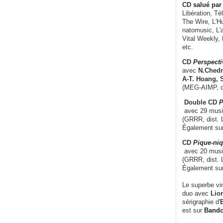
CD
salué par 
Libération, Té
The Wire, L'H
natomusic, L'a
Vital Weekly,
etc.
CD
Perspecti
avec
N.Chedm
A-T. Hoang, 
(MEG-AIMP, d
Double CD
P
avec 29 music
(GRRR, dist. L
Également su
CD
Pique-niq
avec 20 musi
(GRRR, dist. 
Également su
Le superbe vi
duo avec
Lion
sérigraphie d'
E
est sur
Band