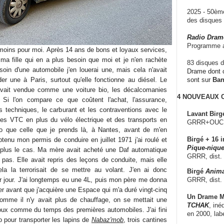
2025 - 50è
des disque
Radio Dram
Programme a
 moins pour moi. Après 14 ans de bons et loyaux services,
ma fille qui en a plus besoin que moi et je n'en rachète
83 disques d
soin d'une automobile j'en louerai une, mais cela n'avait
Drame dont c
er une à Paris, surtout qu'elle fonctionne au diésel. Le
sont sur
Ba
avait vendue comme une voiture bio, les décalcomanies
4 NOUVEAUX
t. Si l'on compare ce que coûtent l'achat, l'assurance,
les techniques, le carburant et les contraventions avec le
Lavant Birg
ues VTC en plus du vélo électrique et des transports en
GRRR+OUCH!,
o que celle que je prends là, à Nantes, avant de m'en
Birgé + 16 i
btenu mon permis de conduire en juillet 1971 j'ai roulé et
Pique-nique
t plus le cas. Ma mère avait acheté une Daf automatique
GRRR, dist.
 pas. Elle avait repris des leçons de conduite, mais elle
la la terrorisait de se mettre au volant. J'en ai donc
Birgé
Anima
GRRR, dist.
er jour. J'ai longtemps eu une 4L, puis mon père me donna
er avant que j'acquière une Espace qui m'a duré vingt-cinq
Un Drame Mu
, comme il n'y avait plus de chauffage, on se mettait une
TCHAK
, iné
oux comme du temps des premières automobiles. J'ai fini
en 2000, lab
 pour transporter les lapins de
Nabaz'mob
, trois cantines