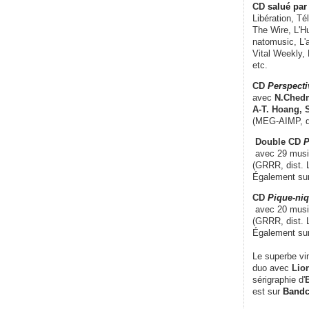
CD
salué par 
Libération, Té
The Wire, L'H
natomusic, L'a
Vital Weekly,
etc.
CD
Perspecti
avec
N.Chedm
A-T. Hoang, 
(MEG-AIMP, d
Double CD
P
avec 29 music
(GRRR, dist. L
Également su
CD
Pique-niq
avec 20 musi
(GRRR, dist. 
Également su
Le superbe vi
duo avec
Lion
sérigraphie d'
E
est sur
Band