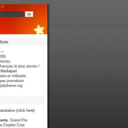
iste
---
005
ticles
rançais le plus ancien !
r Mediapart
ire et militante
pas journaliste
e(at)drame.org
anslation (click here)
ents
, Grand Prix
e Charles Cros