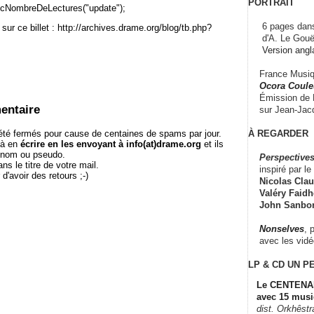
PORTRAIT
cNombreDeLectures("update");
6 pages dans
sur ce billet : http://archives.drame.org/blog/tb.php?
d'A. Le Gouë
Version angl
France Musiqu
Ocora Couleu
Émission de F
entaire
sur Jean-Jacq
À REGARDER
té fermés pour cause de centaines de spams par jour.
 à en
écrire en les envoyant à info(at)drame.org
et ils
e nom ou pseudo.
Perspectives
le titre de votre mail.
inspiré par le 
r d'avoir des retours ;-)
Nicolas Claus
Valéry Faidhe
John Sanbo
Nonselves
, 
avec les vid
LP & CD
UN P
Le CENTENAI
avec 15 musi
dist. Orkhêst