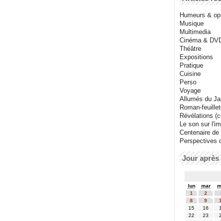
Humeurs & op
Musique
Multimedia
Cinéma & DV
Théâtre
Expositions
Pratique
Cuisine
Perso
Voyage
Allumés du J
Roman-feuille
Révélations (co
Le son sur l'i
Centenaire de
Perspectives 
Jour après 
lun
mar
m
1
2
8
9
15
16
22
23