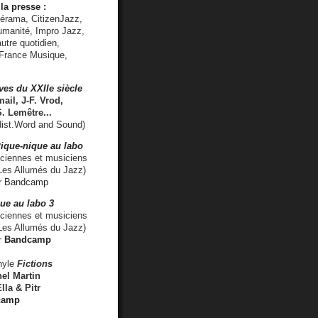
la presse :
lérama, CitizenJazz,
umanité, Impro Jazz,
utre quotidien,
 France Musique,
ves du XXIIe siècle
ail, J-F. Vrod,
S. Lemêtre
...
ist.Word and Sound)
ique-nique au labo
iennes et musiciens
es Allumés du Jazz)
r
Bandcamp
ue au labo 3
ciennes et musiciens
Les Allumés du Jazz)
r
Bandcamp
nyle
Fictions
el Martin
lla & Pitr
camp