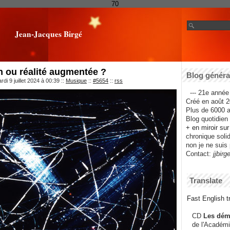
70
Jean-Jacques Birgé
 ou réalité augmentée ?
Blog général
di 9 juillet 2024 à 00:39
::
Musique
::
#5654
::
rss
--- 21e année 
Créé en août 2
Plus de 6000 ar
Blog quotidien f
+ en miroir su
chronique solida
non je ne suis 
Contact:
jjbirg
Translate
Fast English tr
CD
Les dém
de l'Académi