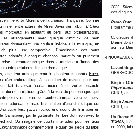
2025 - 50è
des disque
devenir le Airto Moreira de la chanson française. Comme
Radio Dram
onniste, entre autres, de
Miles Davis
sur l'album
Bitches
Programme a
les morceaux en ajoutant du persil aux orchestrations,
83 disques d
rer les arrangements avec quelque gimmick de mon
Drame dont c
 rares donneraient une couleur inédite à la musique, un
sont sur
Ba
 de plus, une perspective. J'imaginerais des sons
tistes adaptés à chaque chanson, narratifs ou purement
4 NOUVEAUX
ne brise cinématographique dans la musique à l'image des
Lavant Birg
leurs interprétations d'un jeu dramatique.
GRRR+OUCH!,
s, directeur artistique pour le chanteur mahorais
Baco
,
ons d'un embouteillage à la section de cuivres pour une
Birgé + 16 i
on, fait traverser l'océan indien à un voilier encerclé
Pique-nique
vait donné la réplique grâce à la voix de personnages qu'il
GRRR, dist.
ontrepoints en forme de contre-champs, voire de hors-
Birgé
Anima
ion redondante, mais l'installation d'une dialectique qui
GRRR, dist.
 Une autre fois, j'avais recréé une scène de film pour un
e Gainsbourg par le guitariste
Jef Lee Johnson
avec la
Un Drame Mu
Richard
. Ou imaginé de courts interludes pour les trois
TCHAK
, iné
en 2000, lab
Chronatoscaphe
commémorant le quart de siècle du label