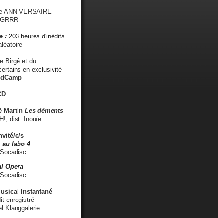
me ANNIVERSAIRE
s GRRR
e :
203 heures d'inédits
léatoire
e Birgé et du
ertains en exclusivité
ndCamp
CD
é
Martin
Les déments
 dist. Inouïe
nvité/e/s
 au labo 4
 Socadisc
l Opera
 Socadisc
sical Instantané
dit enregistré
el Klanggalerie