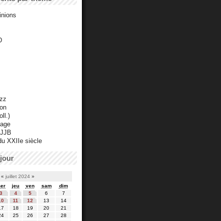
inions
D
azz
ton
ll.)
mage
 JJB
du XXIIe siècle
jour
«
juillet 2024
»
er
jeu
ven
sam
dim
3
4
5
6
7
10
11
12
13
14
17
18
19
20
21
24
25
26
27
28