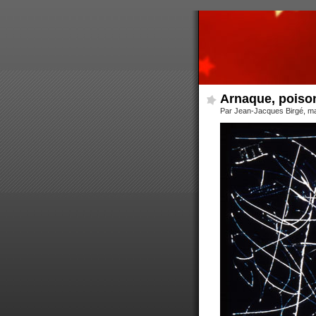
Arnaque, poison
Par Jean-Jacques Birgé, mar