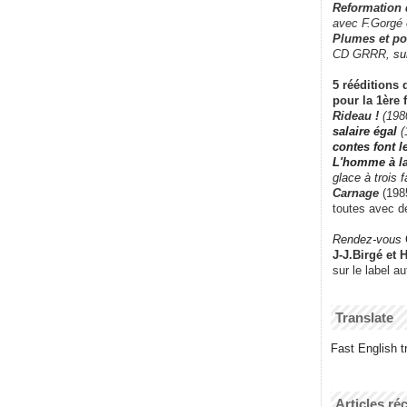
Reformation
avec F.Gorgé
Plumes et po
CD GRRR,
su
5 rééditions 
pour la 1ère 
Rideau !
(198
salaire égal
(
contes font 
L'homme à l
glace à trois 
Carnage
(1985
toutes avec d
Rendez-vous
J-J.Birgé et 
sur le label a
Translate
Fast English tr
Articles ré