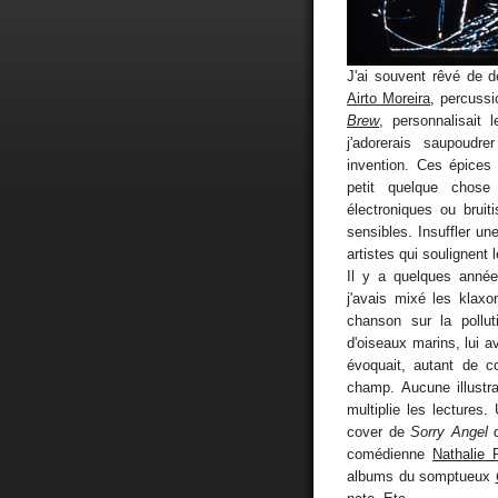
J'ai souvent rêvé de 
Airto Moreira
, percussi
Brew
, personnalisait 
j'adorerais saupoud
invention. Ces épices
petit quelque chose
électroniques ou brui
sensibles. Insuffler u
artistes qui soulignent 
Il y a quelques année
j'avais mixé les klax
chanson sur la polluti
d'oiseaux marins, lui a
évoquait, autant de c
champ. Aucune illustrat
multiplie les lectures.
cover de
Sorry Angel
d
comédienne
Nathalie 
albums du somptueux