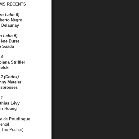
MS RÉCENTS
ro Labo 6)
berto Negro
 Delaunay
ro Labo 5)
lène Duret
e Saada
 4
iana Striffler
elski
2 (Codex)
nny Meteier
esbrosses
 1
thias Lévy
ri Hoang
ve
de
Poudingue
ental
. The Pusher)