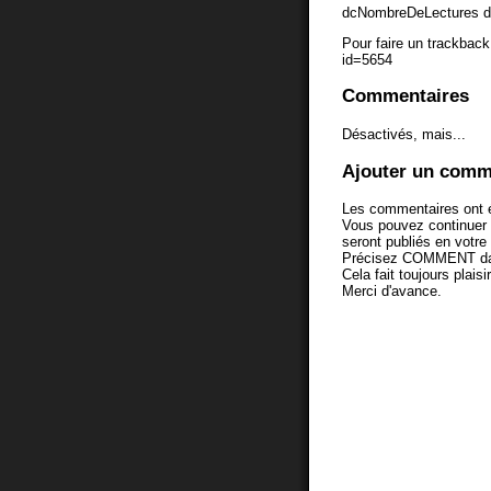
dcNombreDeLectures d
Pour faire un trackback 
id=5654
Commentaires
Désactivés, mais...
Ajouter un comm
Les commentaires ont é
Vous pouvez continuer
seront publiés en votr
Précisez COMMENT dans 
Cela fait toujours plaisi
Merci d'avance.