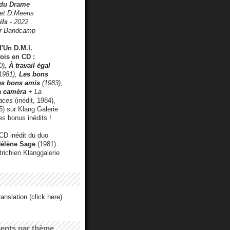
 du Drame
 et D.Meens
ils
- 2022
r Bandcamp
d'Un D.M.I.
fois en CD :
0)
,
À travail égal
1981),
Les bons
les bons amis
(1983),
a caméra
+ La
faces
(inédit, 1984),
) sur Klang Galerie
es bonus inédits !
CD inédit du duo
Hélène Sage
(1981)
utrichien Klanggalerie
anslation (click here)
cents par thème