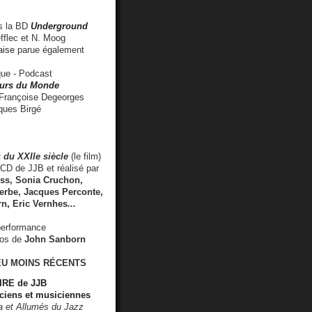
 la BD
Underground
fflec et N. Moog
aise
parue également
e - Podcast
rs du Monde
rançoise Degeorges
ues Birgé
 du XXIIe siècle
(le film)
CD de JJB et réalisé par
s, Sonia Cruchon,
rbe, Jacques Perconte,
rn
,
Eric Vernhes
...
performance
éos de
John Sanborn
EU MOINS RÉCENTS
RE de JJB
ciens et musiciennes
ra et Allumés du Jazz