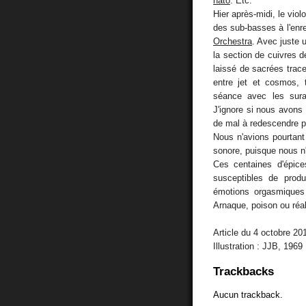
nato
. Etc.
Hier après-midi, le viol
des sub-basses à l'enr
Orchestra
. Avec juste 
la section de cuivres 
laissé de sacrées trac
entre jet et cosmos, 
séance avec les surai
J'ignore si nous avons 
de mal à redescendre po
Nous n'avions pourtant
sonore, puisque nous n
Ces centaines d'épic
susceptibles de produ
émotions orgasmiques et
Arnaque, poison ou réal
Article du 4 octobre 201
Illustration : JJB, 1969
Trackbacks
Aucun trackback.