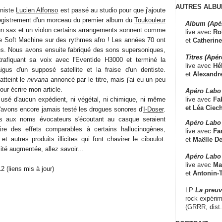
AUTRES ALBU
oniste
Lucien Alfonso
est passé au studio pour que j'ajoute
egistrement d'un morceau du premier album du
Toukouleur
Album (Apé
un sax et un violon certains arrangements sonnent comme
live avec
Ro
de Soft Machine sur des rythmes afro ! Les années 70 ont
et
Catherine
es. Nous avons ensuite fabriqué des sons supersoniques,
Titres (Apé
trafiquant sa voix avec l'Eventide H3000 et terminé la
live avec
Hé
gus d'un supposé satellite et la fraise d'un dentiste.
et
Alexandr
atteint le
nirvana
annoncé par le titre, mais j'ai eu un peu
ur écrire mon article.
Apéro Labo
live avec
Fab
 usé d'aucun expédient, ni végétal, ni chimique, ni même
et
Léa Ciech
'avons encore jamais testé les drogues sonores d'
I-Doser
.
es aux noms évocateurs s'écoutant au casque seraient
Apéro Labo 
ire des effets comparables à certains hallucinogènes,
live avec
Fa
 autres produits illicites qui font chavirer le ciboulot.
et
Maëlle D
ité augmentée, allez savoir...
Apéro Labo
live avec
Ma
2 (liens mis à jour)
et
Antonin-T
LP
La preu
rock expérim
(GRRR, dist