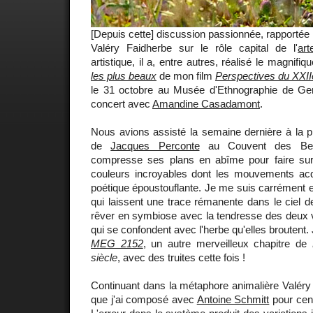
[Depuis cette] discussion passionnée, rapportée 
Valéry Faidherbe sur le rôle capital de l'
art
artistique, il a, entre autres, réalisé le magnifi
les plus beaux
de mon film
Perspectives du XXII
le 31 octobre au Musée d'Ethnographie de Ge
concert avec
Amandine Casadamont
.
Nous avions assisté la semaine dernière à la pr
de
Jacques Perconte
au Couvent des Bern
compresse ses plans en abîme pour faire sur
couleurs incroyables dont les mouvements ac
poétique époustouflante. Je me suis carrément 
qui laissent une trace rémanente dans le ciel d
rêver en symbiose avec la tendresse des deux
qui se confondent avec l'herbe qu'elles broutent.
MEG 2152
, un autre merveilleux chapitre de
siècle
, avec des truites cette fois !
Continuant dans la métaphore animalière Valéry 
que j'ai composé avec
Antoine Schmitt
pour cen