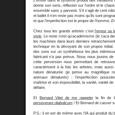
L'erreur dans le système produit des variations in
donne son sens, réflexion sur l'ordre et le chaos,
ensemble sans y parvenir. S'il s'agit de cent rob
et ballet il n'en reste pas moins qu'ils sont pr
et que l'imperfection est le propre de l'homme.
Er
Chez tous les grands artistes c'est
l'erreur ou 
style
. Le reste n'est qu'académisme (le caca d
les machines dans leurs derniers retranchements 
technique en la dévoyant de son propos initial
des sons sur un synthétiseur les plus intéress
fabricant n'a pas prévus. Nous nous jouons de 
cette perversion nous permettant de retrouver
caractérisent à la fois les artistes, mais auss
nature dénaturée (je pense au magnifique 
animaux dénaturés
) : l'imperfection poussé
maîtrise et son impossibilité, la vanité, vanité de 
défaire.
Et
Bernard Vitet de me rappeler
la fin de l
perseverare diabolicum
! Et Bernard de casser sa
P.S.: il en est de même avec l'IA qui produit du