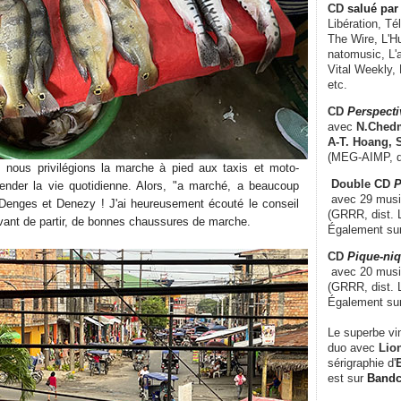
CD
salué par 
Libération, Té
The Wire, L'H
natomusic, L'a
Vital Weekly,
etc.
CD
Perspecti
avec
N.Chedm
A-T. Hoang, 
(MEG-AIMP, d
s nous privilégions la marche à pied aux taxis et moto-
Double CD
P
éhender la vie quotidienne. Alors, "a marché, a beaucoup
avec 29 music
 Denges et Denezy ! J'ai heureusement écouté le conseil
(GRRR, dist. L
 avant de partir, de bonnes chaussures de marche.
Également su
CD
Pique-niq
avec 20 musi
(GRRR, dist. 
Également su
Le superbe vi
duo avec
Lion
sérigraphie d'
E
est sur
Band