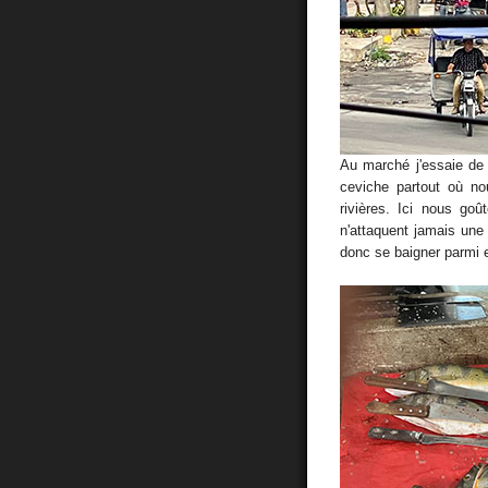
Au marché j'essaie de
ceviche partout où no
rivières. Ici nous goû
n'attaquent jamais un
donc se baigner parmi 