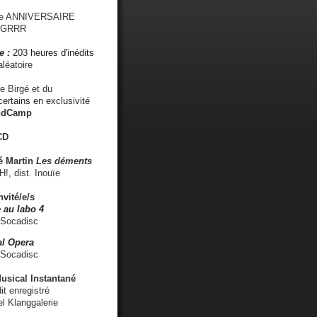
me ANNIVERSAIRE
s GRRR
e :
203 heures d'inédits
léatoire
e Birgé et du
ertains en exclusivité
ndCamp
CD
é
Martin
Les déments
 dist. Inouïe
nvité/e/s
 au labo 4
 Socadisc
l Opera
 Socadisc
sical Instantané
dit enregistré
el Klanggalerie