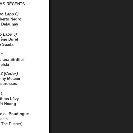
MS RÉCENTS
ro Labo 6)
berto Negro
 Delaunay
ro Labo 5)
lène Duret
e Saada
 4
iana Striffler
elski
2 (Codex)
nny Meteier
esbrosses
 1
thias Lévy
ri Hoang
ve
de
Poudingue
ental
. The Pusher)