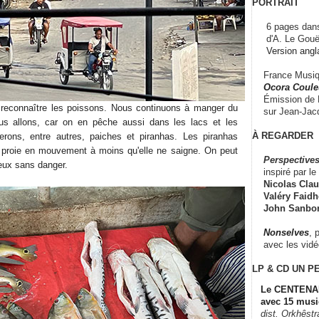
PORTRAIT
6 pages dans
d'A. Le Gouë
Version angl
France Musiqu
Ocora Couleu
Émission de F
 reconnaître les poissons. Nous continuons à manger du
sur Jean-Jacq
us allons, car on en pêche aussi dans les lacs et les
À REGARDER
terons, entre autres, paiches et piranhas. Les piranhas
e proie en mouvement à moins qu'elle ne saigne. On peut
Perspectives
eux sans danger.
inspiré par le 
Nicolas Claus
Valéry Faidhe
John Sanbo
Nonselves
, 
avec les vid
LP & CD
UN P
Le CENTENAI
avec 15 musi
dist. Orkhêst