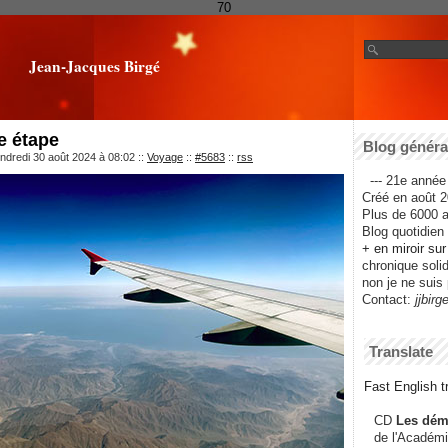
70
Jean-Jacques Birgé
e étape
Blog général
ndredi 30 août 2024 à 08:02
::
Voyage
::
#5683
::
rss
--- 21e année 
Créé en août 2
Plus de 6000 ar
Blog quotidien f
+ en miroir su
chronique solida
non je ne suis 
Contact:
jjbirg
Translate
Fast English tr
CD
Les dém
de l'Académi