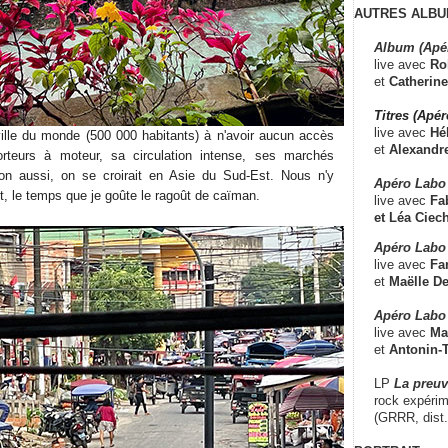
AUTRES ALBU
Album (Apé
live avec
Ro
et
Catherine
Titres (Apé
live avec
Hé
ville du monde (500 000 habitants) à n'avoir aucun accès
et
Alexandr
porteurs à moteur, sa circulation intense, ses marchés
tion aussi, on se croirait en Asie du Sud-Est. Nous n'y
Apéro Labo
it, le temps que je goûte le ragoût de caïman.
live avec
Fab
et
Léa Ciech
Apéro Labo 
live avec
Fa
et
Maëlle D
Apéro Labo
live avec
Ma
et
Antonin-T
LP
La preu
rock expérim
(GRRR, dist