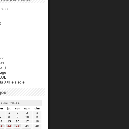
inions
D
azz
ton
ll.)
mage
 JJB
du XXIIe siècle
jour
«
août 2024
»
er
jeu
ven
sam
dim
1
2
3
4
7
8
9
10
11
14
15
16
17
18
21
22
23
24
25