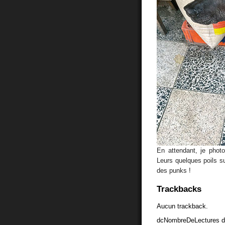
En attendant, je photo
Leurs quelques poils su
des punks !
Trackbacks
Aucun trackback.
dcNombreDeLectures d