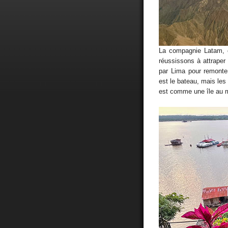
La compagnie Latam, é
réussissons à attraper 
par Lima pour remonter
est le bateau, mais les
est comme une île au mi