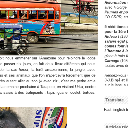
Reformation
avec F.Gorgé
Plumes et po
CD GRRR,
su
5 rééditions 
pour la 1ère 
Rideau !
(198
salaire égal
(
contes font 
L'homme à l
glace à trois 
doit nous emmener sur l'Amazone pour rejoindre le lodge
Carnage
(1985
s passer six jours, en fait deux lieux différents qui nous
toutes avec d
nder la
rain forest
, la forêt amazonienne, la jungle, avec
Rendez-vous
es et ses animaux que l'on n'apercevra forcément que de
J-J.Birgé et 
près autant aller au zoo (« avec zizi, c'est ma petite amie
sur le label a
 la semaine prochaine à Tarapoto, en visitant Urku, centre
saisis à des trafiquants : tapir, iguane, ocelot, tortues,
Translate
Fast English tr
Articles ré