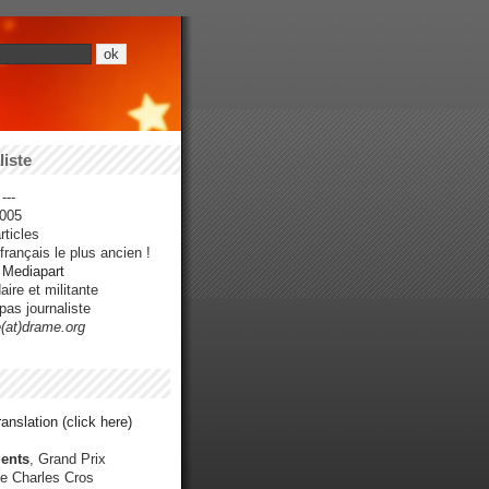
iste
---
005
ticles
rançais le plus ancien !
r Mediapart
ire et militante
pas journaliste
e(at)drame.org
anslation (click here)
ents
, Grand Prix
e Charles Cros