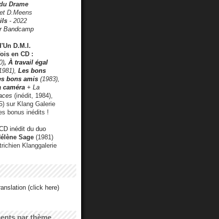
 du Drame
 et D.Meens
ils
- 2022
r Bandcamp
d'Un D.M.I.
fois en CD :
0)
,
À travail égal
1981),
Les bons
les bons amis
(1983),
a caméra
+ La
faces
(inédit, 1984),
) sur Klang Galerie
es bonus inédits !
CD inédit du duo
Hélène Sage
(1981)
utrichien Klanggalerie
anslation (click here)
cents par thème