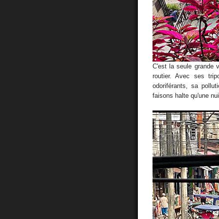
C'est la seule grande 
routier. Avec ses tri
odoriférants, sa pollu
faisons halte qu'une nu