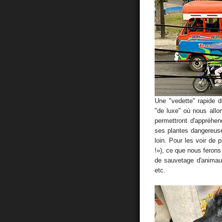
Une "vedette" rapide 
"de luxe" où nous allon
permettront d'appréhe
ses plantes dangereus
loin. Pour les voir de 
!»), ce que nous ferons
de sauvetage d'animaux 
etc.