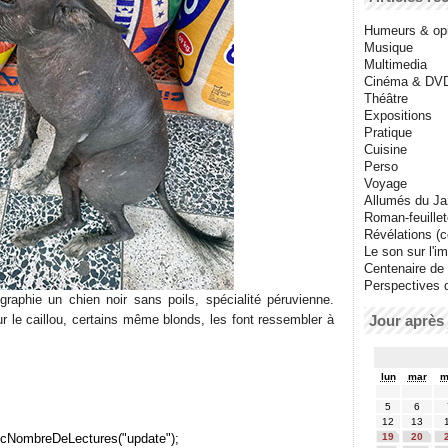
Humeurs & op
Musique
Multimedia
Cinéma & DV
Théâtre
Expositions
Pratique
Cuisine
Perso
Voyage
Allumés du J
Roman-feuille
Révélations (co
Le son sur l'i
Centenaire de
Perspectives 
graphie un chien noir sans poils, spécialité péruvienne.
r le caillou, certains même blonds, les font ressembler à
Jour après 
lun
mar
m
5
6
12
13
cNombreDeLectures("update");
19
20