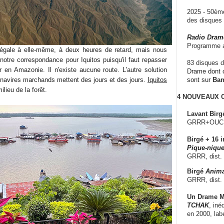
2025 - 50è
des disque
Radio Dram
Programme a
gale à elle-même, à deux heures de retard, mais nous
notre correspondance pour Iquitos puisqu'il faut repasser
83 disques d
 en Amazonie. Il n'existe aucune route. L'autre solution
Drame dont c
 navires marchands mettent des jours et des jours.
Iquitos
sont sur
Ba
lieu de la forêt.
4 NOUVEAUX
Lavant Birg
GRRR+OUCH!,
Birgé + 16 i
Pique-nique
GRRR, dist.
Birgé
Anima
GRRR, dist.
Un Drame Mu
TCHAK
, iné
en 2000, lab