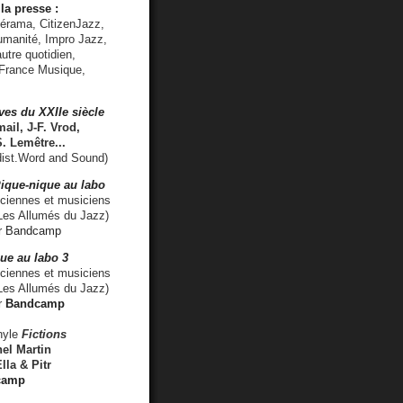
la presse :
lérama, CitizenJazz,
umanité, Impro Jazz,
utre quotidien,
 France Musique,
ves du XXIIe siècle
ail, J-F. Vrod,
S. Lemêtre
...
ist.Word and Sound)
ique-nique au labo
iennes et musiciens
es Allumés du Jazz)
r
Bandcamp
ue au labo 3
ciennes et musiciens
Les Allumés du Jazz)
r
Bandcamp
nyle
Fictions
el Martin
lla & Pitr
camp