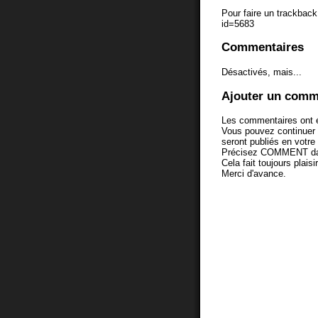
Pour faire un trackback 
id=5683
Commentaires
Désactivés, mais...
Ajouter un comm
Les commentaires ont é
Vous pouvez continuer
seront publiés en votr
Précisez COMMENT dans 
Cela fait toujours plaisi
Merci d'avance.