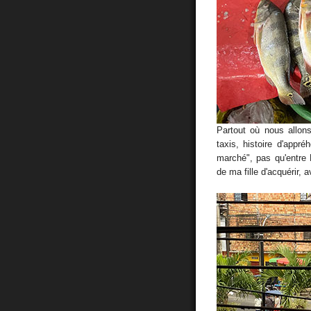
Partout où nous allon
taxis, histoire d'appr
marché", pas qu'entre
de ma fille d'acquérir,