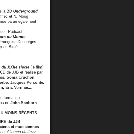
 la BD
Underground
fflec et N. Moog
aise
parue également
e - Podcast
rs du Monde
rançoise Degeorges
ues Birgé
 du XXIIe siècle
(le film)
CD de JJB et réalisé par
s, Sonia Cruchon,
rbe, Jacques Perconte,
rn
,
Eric Vernhes
...
performance
éos de
John Sanborn
EU MOINS RÉCENTS
RE de JJB
ciens et musiciennes
ra et Allumés du Jazz