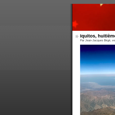
Iquitos, huitièm
Par Jean-Jacques Birgé, ve