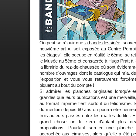
On peut se réjouir que
la bande dessinée
, souve
neuvième art », soit exposée au Centre Pomp
les étages", elle occupe en réalité le 6ème, se 
le Musée au 5ème et consacrée à Hugo Pratt à l
la librairie du rez-de-chaussée où sont évidemm
nombre d'ouvrages dont
le catalogue
qui m'a, de 
l'exposition
et vous vous retrouverez forcéme
piquent au bout du compte !
Si admirer les planches originales lorsqu'ell
grandes que leurs publications est une merveille,
au format imprimé tient surtout du fétichisme. Si 
du medium depuis 60 ans on pourra être heureu
trois auteurs passés entre les mailles du filet. E
grand chose on le sera d'autant plus de
propositions. Pourtant scruter une planche
accrochée aux cimaises, alors qu'elle a été pe