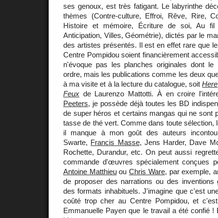
ses genoux, est très fatigant. Le labyrinthe déc
thèmes (Contre-culture, Effroi, Rêve, Rire, Co
Histoire et mémoire, Écriture de soi, Au fil d
Anticipation, Villes, Géométrie), dictés par le 
des artistes présentés. Il est en effet rare que
Centre Pompidou soient financièrement accessib
n'évoque pas les planches originales dont le
ordre, mais les publications comme les deux qu
à ma visite et à la lecture du catalogue, soit
Here
Feux
de Laurenzo Mattotti. À en croire l'inté
Peeters
, je possède déjà toutes les BD indispen
de super héros et certains mangas qui ne sont 
tasse de thé vert. Comme dans toute sélection, le 
il manque à mon goût des auteurs inconto
Swarte,
Francis Masse
, Jens Harder, Dave M
Rochette, Durandur, etc. On peut aussi regretter 
commande d'œuvres spécialement conçues po
Antoine Matthieu
ou
Chris Ware
, par exemple, ar
de proposer des narrations ou des inventions
des formats inhabituels. J'imagine que c'est une
coûté trop cher au Centre Pompidou, et c'es
Emmanuelle Payen que le travail a été confié ! E