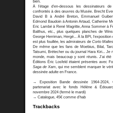
bien.
À l'étage d'en-dessous les dessinateurs d
confrontés à des œuvres du Musée. Brecht Evens
David B à André Breton, Emmanuel Guiber
Edmond Baudoin à Antonin Artaud, Catherine M
Eric Lambé à René Magritte, Anna Sommer à Fra
Balthus, etc., plus quelques planches de Wins
George Herriman, Hergé... À la BPI, l'exposition
est plus fouillée, les admirateurs de
Corto Malte
De même que les fans de Moebius, Bilal, Tar
Tatsumi, Brétecher ou du journal Hara Kiri... Je n
monde, mais beaucoup y sont réunis. J'ai été 
Éditions Éric Losfeld étaient présentes avec Fo
Saga de Xam
, qui me semblent marquer le véri
dessinée adulte en France.
→ Exposition Bande dessinée 1964-2024, 
partenariat avec le fonds Hélène & Édouard
novembre 2024 (fermé le mardi)
→ Catalogue, 45€ comme d'hab
Trackbacks