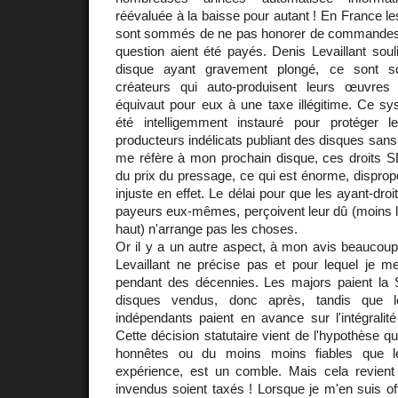
réévaluée à la baisse pour autant ! En France l
sont sommés de ne pas honorer de commandes 
question aient été payés. Denis Levaillant sou
disque ayant gravement plongé, ce sont so
créateurs qui auto-produisent leurs œuvre
équivaut pour eux à une taxe illégitime. Ce s
été intelligemment instauré pour protéger l
producteurs indélicats publiant des disques sans 
me réfère à mon prochain disque, ces droits
du prix du pressage, ce qui est énorme, dispropo
injuste en effet. Le délai pour que les ayant-droi
payeurs eux-mêmes, perçoivent leur dû (moins l
haut) n'arrange pas les choses.
Or il y a un autre aspect, à mon avis beaucoup
Levaillant ne précise pas et pour lequel je m
pendant des décennies. Les majors paient la
disques vendus, donc après, tandis que le
indépendants paient en avance sur l'intégralit
Cette décision statutaire vient de l'hypothèse q
honnêtes ou du moins moins fiables que l
expérience, est un comble. Mais cela revien
invendus soient taxés ! Lorsque je m'en suis 