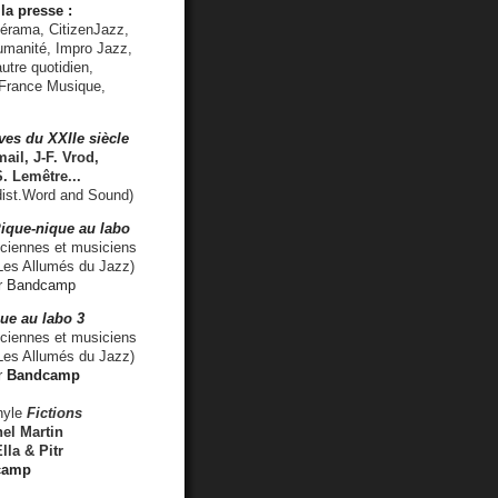
la presse :
lérama, CitizenJazz,
umanité, Impro Jazz,
utre quotidien,
 France Musique,
ves du XXIIe siècle
ail, J-F. Vrod,
S. Lemêtre
...
ist.Word and Sound)
ique-nique au labo
iennes et musiciens
es Allumés du Jazz)
r
Bandcamp
ue au labo 3
ciennes et musiciens
Les Allumés du Jazz)
r
Bandcamp
nyle
Fictions
el Martin
lla & Pitr
camp