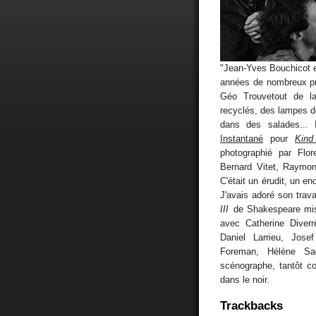
"Jean-Yves Bouchicot es
années de nombreux pr
Géo Trouvetout de la
recyclés, des lampes 
dans des salades... I
Instantané
pour
Kind
photographié par Flor
Bernard Vitet, Raymo
C'était un érudit, un en
J'avais adoré son trava
III
de Shakespeare mi
avec Catherine Diverr
Daniel Larrieu, Jose
Foreman, Hélène Sa
scénographe, tantôt c
dans le noir.
Trackbacks