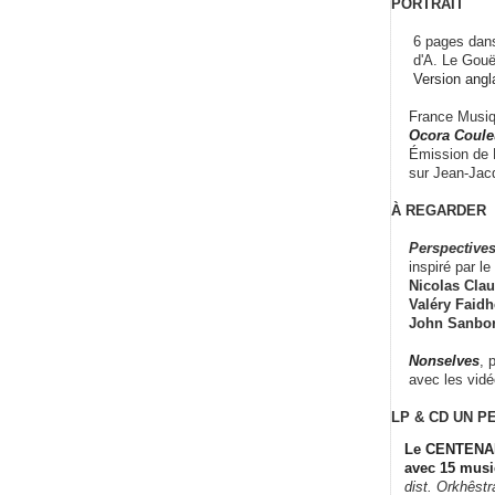
PORTRAIT
6 pages dans
d'A. Le Gouë
Version angl
France Musiqu
Ocora Couleu
Émission de F
sur Jean-Jacq
À REGARDER
Perspectives
inspiré par le 
Nicolas Claus
Valéry Faidhe
John Sanbo
Nonselves
, 
avec les vid
LP & CD
UN P
Le CENTENAI
avec 15 musi
dist. Orkhêst