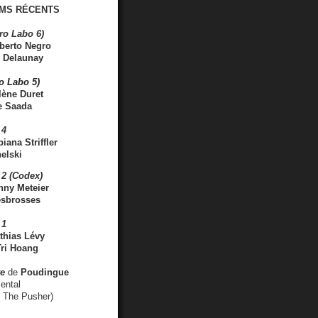
MS RÉCENTS
ro Labo 6)
berto Negro
 Delaunay
ro Labo 5)
lène Duret
e Saada
 4
iana Striffler
elski
2 (Codex)
nny Meteier
esbrosses
 1
thias Lévy
ri Hoang
ve
de
Poudingue
ental
. The Pusher)