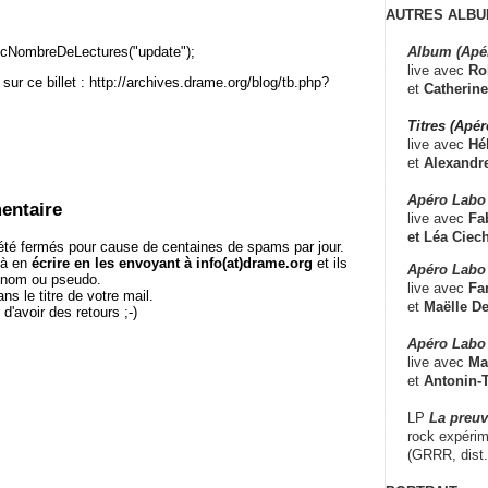
AUTRES ALBU
Album (Apé
cNombreDeLectures("update");
live avec
Ro
sur ce billet : http://archives.drame.org/blog/tb.php?
et
Catherine
Titres (Apé
live avec
Hé
et
Alexandr
Apéro Labo
entaire
live avec
Fab
et
Léa Ciech
té fermés pour cause de centaines de spams par jour.
 à en
écrire en les envoyant à info(at)drame.org
et ils
Apéro Labo 
e nom ou pseudo.
live avec
Fa
le titre de votre mail.
et
Maëlle D
r d'avoir des retours ;-)
Apéro Labo
live avec
Ma
et
Antonin-T
LP
La preu
rock expérim
(GRRR, dist