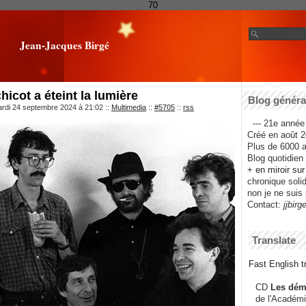
70
Jean-Jacques Birgé
icot a éteint la lumière
Blog général
ardi 24 septembre 2024 à 21:02
::
Multimedia
::
#5705
::
rss
--- 21e année 
Créé en août 2
Plus de 6000 ar
Blog quotidien f
+ en miroir su
chronique solida
non je ne suis 
Contact:
jjbirg
Translate
Fast English tr
CD
Les dém
de l'Académi