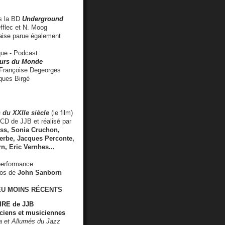
 la BD
Underground
fflec et N. Moog
aise
parue également
e - Podcast
rs du Monde
rançoise Degeorges
ues Birgé
 du XXIIe siècle
(le film)
CD de JJB et réalisé par
s, Sonia Cruchon,
rbe, Jacques Perconte,
rn
,
Eric Vernhes
...
performance
éos de
John Sanborn
EU MOINS RÉCENTS
RE de JJB
ciens et musiciennes
ra et Allumés du Jazz