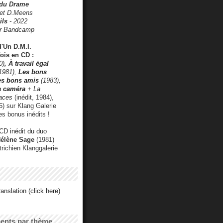
 du Drame
 et D.Meens
ils
- 2022
r Bandcamp
d'Un D.M.I.
fois en CD :
0)
,
À travail égal
1981),
Les bons
les bons amis
(1983),
a caméra
+ La
faces
(inédit, 1984),
) sur Klang Galerie
es bonus inédits !
CD inédit du duo
Hélène Sage
(1981)
utrichien Klanggalerie
anslation (click here)
cents par thème