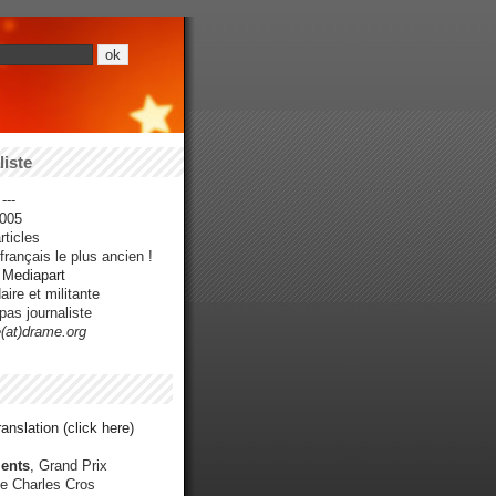
iste
---
005
ticles
rançais le plus ancien !
r Mediapart
ire et militante
pas journaliste
e(at)drame.org
anslation (click here)
ents
, Grand Prix
e Charles Cros