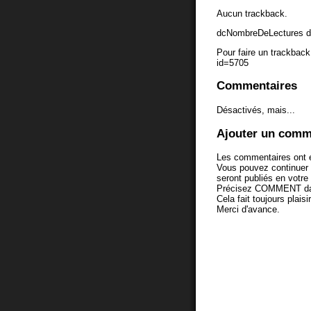
Aucun trackback.
dcNombreDeLectures d
Pour faire un trackback 
id=5705
Commentaires
Désactivés, mais...
Ajouter un comm
Les commentaires ont é
Vous pouvez continuer
seront publiés en votr
Précisez COMMENT dans 
Cela fait toujours plaisi
Merci d'avance.