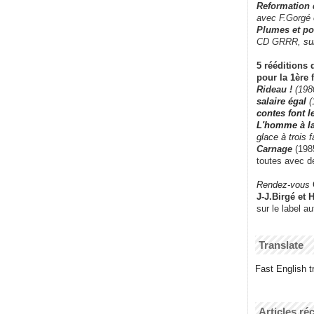
Reformation
avec F.Gorgé
Plumes et po
CD GRRR,
su
5 rééditions 
pour la 1ère 
Rideau !
(198
salaire égal
(
contes font 
L'homme à l
glace à trois 
Carnage
(1985
toutes avec d
Rendez-vous
J-J.Birgé et 
sur le label a
Translate
Fast English tr
Articles ré