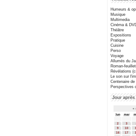
Humeurs & op
Musique
Multimedia
Cinéma & DV
Théâtre
Expositions
Pratique
Cuisine
Perso
Voyage
Allumés du J
Roman-feuille
Révélations (co
Le son sur l'i
Centenaire de
Perspectives 
Jour après 
«
lun
mar
m
2
3
9
10
16
17