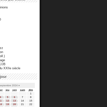
inions
D
azz
ton
ll.)
mage
 JJB
du XXIIe siècle
jour
septembre 2024
»
er
jeu
ven
sam
dim
1
4
5
6
7
8
11
12
13
14
15
18
19
20
21
22