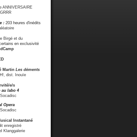
me ANNIVERSAIRE
s GRRR
e :
203 heures d'inédits
léatoire
e Birgé et du
ertains en exclusivité
ndCamp
CD
é
Martin
Les déments
 dist. Inouïe
nvité/e/s
 au labo 4
 Socadisc
l Opera
 Socadisc
sical Instantané
dit enregistré
el Klanggalerie