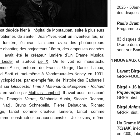
2025 - 50è
des disque
Radio Dram
Programme a
t décédé hier à l’hôpital de Montauban, suite à plusieurs
oblèmes de santé." Jean-Yves était un inventeur fou, un
83 disques d
 lumière, éclairant la scène avec des photocopieurs
Drame dont c
de chantier, des projecteurs 16mm, des ampoules cachées
sont sur
Ba
l avait été le créateur lumière d'
Un Drame Musical
4 NOUVEAUX
 Lieder
et surtout
Le K
. On le voit ici moustachu
ence Allori, entouré de Francis Gorgé, Daniel Laloux,
Lavant Birg
nd Sarti et moi-même à Vandœuvre-les-Nancy en 1991.
GRRR+OUCH!,
cyclopédiste, par exemple féru de l'histoire des Cathares !
il sur
Gloucester Time / Matériau-Shakespeare - Richard
Birgé + 16 i
Pique-nique
s en scène par
Mathias Langhoff
. Il avait aussi collaboré
GRRR, dist.
ès, François Verret, Stéphanie Aubin, Sidonie Rochon,
f Nadj, Bruno Schnebelin, Pierre Debauche, Richard
Birgé
Anima
ge, tantôt comme créateur lumière, tantôt comme
GRRR, dist.
omme constructeur ou accessoiriste... Je le vois, même
Un Drame Mu
TCHAK
, iné
en 2000, lab