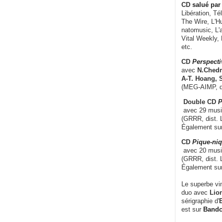
CD
salué par 
Libération, Té
The Wire, L'H
natomusic, L'a
Vital Weekly,
etc.
CD
Perspecti
avec
N.Chedm
A-T. Hoang, 
(MEG-AIMP, d
Double CD
P
avec 29 music
(GRRR, dist. L
Également su
CD
Pique-niq
avec 20 musi
(GRRR, dist. 
Également su
Le superbe vi
duo avec
Lion
sérigraphie d'
E
est sur
Band