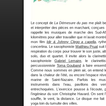
Le concept de
La Démesure du pas
me plaît b
et interpréter des pièces en marchant, conçues
rappelle les musiques de marche des Sud-Afr
kilomètres pour aller travailler que m'avait mon
mon film
Idir & Johnny Clegg a capella
, ryt
concertina. Le saxophoniste
Matthieu Prual
suit 
respiration du corps pour trouver le son juste, 
solo, duo et quartet. Il invite alors la clarinett
saxophoniste
Gabriel Lemaire
, le clarinett
percussionniste
Toma Gouband
à faire ensemb
Comme nous sommes en plein air, on entend le
dans la chaleur de l'été, ou encore l'espace rév
marine de Saint-Nazaire. Parfois les musi
instruments dans l'eau, pavillons des ven
entrechoquées. L'exercice pousse à l'écoute, 
l'ingénieur du son Christophe Havard. On sent l'
souffle, le vent, la distance. Le disque me fait
yoga loin du tumulte des villes.