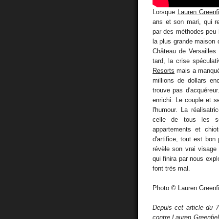
Lorsque
Lauren Greenf
ans et son mari, qui r
par des méthodes peu l
la plus grande maison 
Château de Versailles
tard, la crise spéculat
Resorts
mais a manqué d
millions de dollars en
trouve pas d'acquéreur. 
enrichi. Le couple et s
l'humour. La réalisatr
celle de tous les s
appartements et chio
d'artifice, tout est bo
révèle son vrai visage
qui finira par nous expl
font très mal.
Photo © Lauren Greenfi
Depuis cet article du 
contre Lauren Greenfie