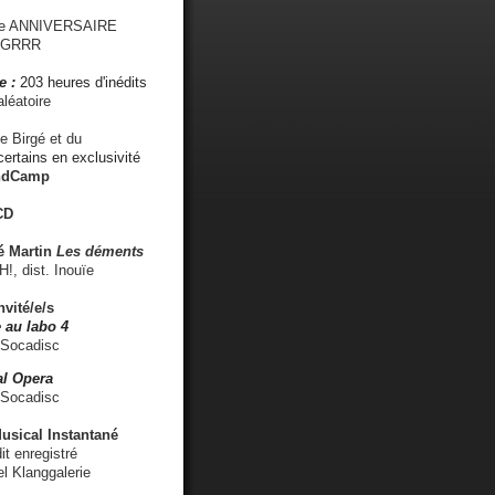
me ANNIVERSAIRE
s GRRR
e :
203 heures d'inédits
léatoire
e Birgé et du
ertains en exclusivité
ndCamp
CD
é
Martin
Les déments
 dist. Inouïe
nvité/e/s
 au labo 4
 Socadisc
l Opera
 Socadisc
sical Instantané
dit enregistré
el Klanggalerie