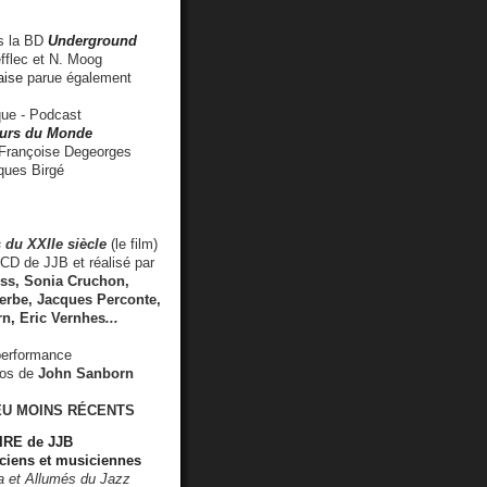
 la BD
Underground
fflec et N. Moog
aise
parue également
e - Podcast
rs du Monde
rançoise Degeorges
ues Birgé
 du XXIIe siècle
(le film)
CD de JJB et réalisé par
s, Sonia Cruchon,
rbe, Jacques Perconte,
rn
,
Eric Vernhes
...
performance
éos de
John Sanborn
EU MOINS RÉCENTS
RE de JJB
ciens et musiciennes
ra et Allumés du Jazz