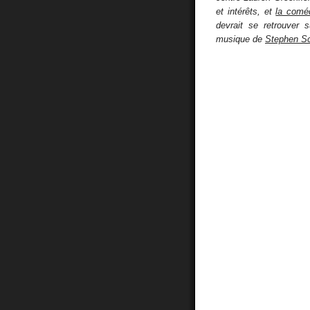
et intérêts, et
la coméd
devrait se retrouver 
musique de
Stephen S