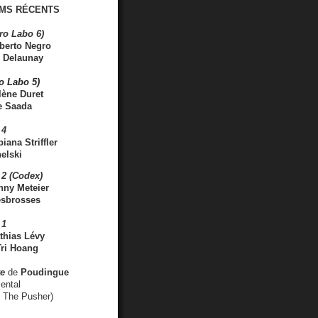
MS RÉCENTS
ro Labo 6)
berto Negro
 Delaunay
ro Labo 5)
lène Duret
e Saada
 4
iana Striffler
elski
2 (Codex)
nny Meteier
esbrosses
 1
thias Lévy
ri Hoang
ve
de
Poudingue
ental
. The Pusher)