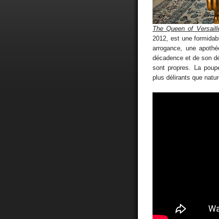
The Queen of Versaill
2012, est une formidab
arrogance, une apothéo
décadence et de son décl
sont propres. La poup
plus délirants que natur