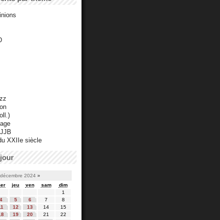
inions
D
azz
ton
ll.)
mage
 JJB
du XXIIe siècle
jour
décembre 2024
»
er
jeu
ven
sam
dim
1
4
5
6
7
8
11
12
13
14
15
18
19
20
21
22