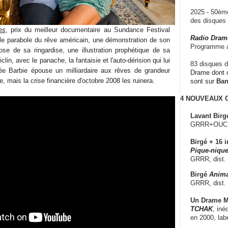
2025 - 50è
des disque
es
, prix du meilleur documentaire au Sundance Festival
Radio Dram
le parabole du rêve américain, une démonstration de son
Programme a
se de sa ringardise, une illustration prophétique de sa
in, avec le panache, la fantaisie et l'auto-dérision qui lui
83 disques d
ée Barbie épouse un milliardaire aux rêves de grandeur
Drame dont c
e, mais la crise financière d'octobre 2008 les ruinera.
sont sur
Ba
4 NOUVEAUX
Lavant Birg
GRRR+OUCH!,
Birgé + 16 i
Pique-nique
GRRR, dist.
Birgé
Anima
GRRR, dist.
Un Drame Mu
TCHAK
, iné
en 2000, lab