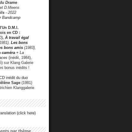
 du Drame
 et D.Meens
ils
- 2022
r Bandcamp
d'Un D.M.I.
fois en CD :
0)
,
À travail égal
1981),
Les bons
les bons amis
(1983),
a caméra
+ La
faces
(inédit, 1984),
) sur Klang Galerie
es bonus inédits !
CD inédit du duo
Hélène Sage
(1981)
utrichien Klanggalerie
anslation (click here)
cents par thème