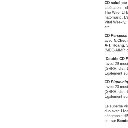
CD
salué par 
Libération, Té
The Wire, L'H
natomusic, L'a
Vital Weekly,
etc.
CD
Perspecti
avec
N.Chedm
A-T. Hoang, 
(MEG-AIMP, d
Double CD
P
avec 29 music
(GRRR, dist. L
Également su
CD
Pique-niq
avec 20 musi
(GRRR, dist. 
Également su
Le superbe vi
duo avec
Lion
sérigraphie d'
E
est sur
Band