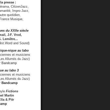
la presse :
lérama, CitizenJazz,
umanité, Impro Jazz,
utre quotidien,
 France Musique,
ves du XXIIe siècle
ail, J-F. Vrod,
S. Lemêtre
...
ist.Word and Sound)
ique-nique au labo
iennes et musiciens
es Allumés du Jazz)
r
Bandcamp
ue au labo 3
ciennes et musiciens
Les Allumés du Jazz)
r
Bandcamp
nyle
Fictions
el Martin
lla & Pitr
camp