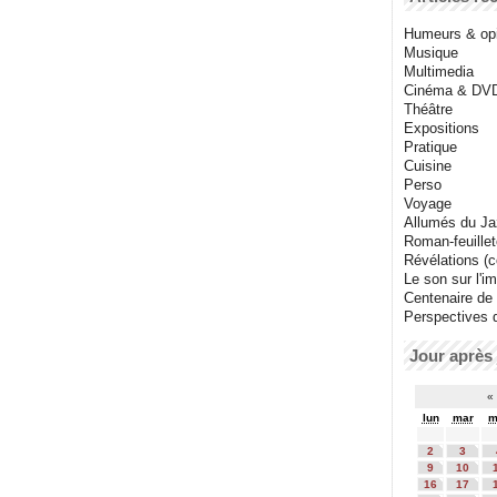
Humeurs & op
Musique
Multimedia
Cinéma & DV
Théâtre
Expositions
Pratique
Cuisine
Perso
Voyage
Allumés du J
Roman-feuille
Révélations (co
Le son sur l'i
Centenaire de
Perspectives 
Jour après 
«
lun
mar
m
2
3
9
10
16
17