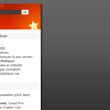
iste
---
005
ticles
rançais le plus ancien !
r Mediapart
ire et militante
pas journaliste
e(at)drame.org
anslation (click here)
ents
, Grand Prix
e Charles Cros