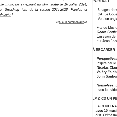
PORTRAIT
ie musicale s'inspirant du film
, sortie le 16 juillet 2024,
sur Broadway lors de la saison 2025-2026. Paroles et
6 pages dans
d'A. Le Gouë
chwartz
!
Version angl
aucun commentaire
France Musiqu
Ocora Couleu
Émission de F
sur Jean-Jacq
À REGARDER
Perspectives
inspiré par le 
Nicolas Claus
Valéry Faidhe
John Sanbo
Nonselves
, 
avec les vid
LP & CD
UN P
Le CENTENAI
avec 15 musi
dist. Orkhêst