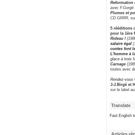
Reformation
avec F.Gorgé
Plumes et po
CD GRRR,
su
5 rééditions 
pour la 1ère 
Rideau !
(198
salaire égal
(
contes font 
L'homme à l
glace à trois 
Carnage
(1985
toutes avec d
Rendez-vous
J-J.Birgé et 
sur le label a
Translate
Fast English tr
Articles ré