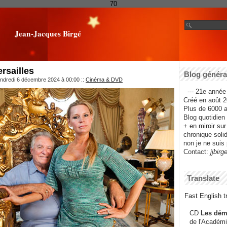
70
Jean-Jacques Birgé
rsailles
Blog général
endredi 6 décembre 2024 à 00:00
::
Cinéma & DVD
--- 21e année 
Créé en août 2
Plus de 6000 ar
Blog quotidien f
+ en miroir su
chronique solida
non je ne suis 
Contact:
jjbirg
Translate
Fast English tr
CD
Les dém
de l'Académi