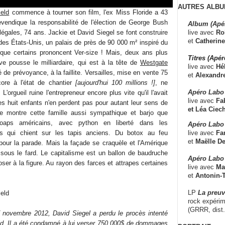
AUTRES ALBU
ield
commence à tourner son film, l'ex Miss Floride a 43
evendique la responsabilité de l'élection de George Bush
Album (Apé
live avec
Ro
égales, 74 ans. Jackie et David Siegel se font construire
et
Catherine
des États-Unis, un palais de près de 90 000 m² inspiré du
 que certains prononcent Ver-size ! Mais, deux ans plus
Titres (Apé
ive pousse le milliardaire, qui est à la tête de
Westgate
live avec
Hé
e prévoyance, à la faillite. Versailles, mise en vente 75
et
Alexandr
core à l'état de chantier
[aujourd'hui 100 millions !]
, ne
Apéro Labo
L'orgueil ruine l'entrepreneur encore plus vite qu'il l'avait
live avec
Fab
es huit enfants n'en perdent pas pour autant leur sens de
et
Léa Ciech
ice montre cette famille aussi sympathique et barjo que
oaps américains, avec python en liberté dans les
Apéro Labo 
live avec
Fa
ts qui chient sur les tapis anciens. Du botox au feu
et
Maëlle D
n pour la parade. Mais la façade se craquèle et l'Amérique
 sous le fard. Le capitalisme est un ballon de baudruche
Apéro Labo
oser à la figure. Au rayon des farces et attrapes certaines
live avec
Ma
et
Antonin-T
LP
La preu
eld
rock expérim
(GRRR, dist
7 novembre 2012, David Siegel a perdu le procès intenté
ld. Il a été condamné à lui verser 750 000$ de dommages