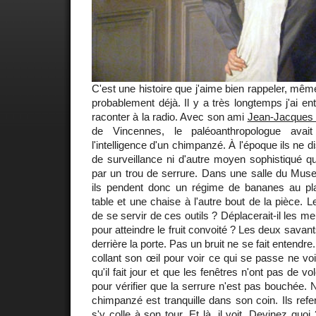
C'est une histoire que j'aime bien rappeler, mêm
probablement déjà. Il y a très longtemps j'ai e
raconter à la radio. Avec son ami
Jean-Jacques 
de Vincennes, le paléoanthropologue avait
l'intelligence d'un chimpanzé. À l'époque ils ne 
de surveillance ni d'autre moyen sophistiqué que
par un trou de serrure. Dans une salle du Muse
ils pendent donc un régime de bananes au pl
table et une chaise à l'autre bout de la pièce. Le
de se servir de ces outils ? Déplacerait-il les meu
pour atteindre le fruit convoité ? Les deux sava
derrière la porte. Pas un bruit ne se fait entendr
collant son œil pour voir ce qui se passe ne voi
qu'il fait jour et que les fenêtres n'ont pas de vol
pour vérifier que la serrure n'est pas bouchée. 
chimpanzé est tranquille dans son coin. Ils refe
s'y colle à son tour. Et là, il voit. Devinez quo