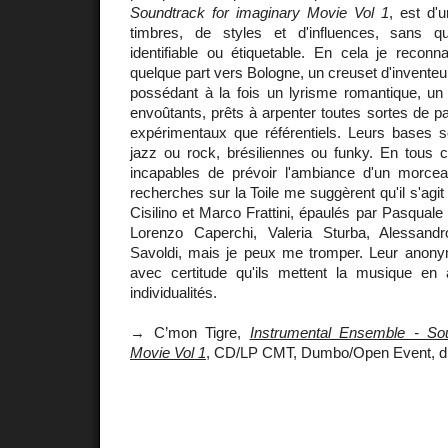
Soundtrack for imaginary Movie Vol 1
, est d'
timbres, de styles et d'influences, sans q
identifiable ou étiquetable. En cela je reconn
quelque part vers Bologne, un creuset d'inventeu
possédant à la fois un lyrisme romantique, un
envoûtants, prêts à arpenter toutes sortes de 
expérimentaux que référentiels. Leurs bases so
jazz ou rock, brésiliennes ou funky. En tous 
incapables de prévoir l'ambiance d'un morce
recherches sur la Toile me suggèrent qu'il s'agi
Cisilino et Marco Frattini, épaulés par Pasquale
Lorenzo Caperchi, Valeria Sturba, Alessand
Savoldi, mais je peux me tromper. Leur anony
avec certitude qu'ils mettent la musique en 
individualités.
→ C’mon Tigre,
Instrumental Ensemble - Sou
Movie Vol 1
, CD/LP CMT, Dumbo/Open Event, dis