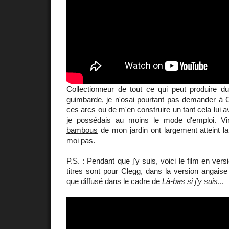
Collectionneur de tout ce qui peut produire du
guimbarde, je n'osai pourtant pas demander à
ces arcs ou de m'en construire un tant cela lui 
je possédais au moins le mode d'emploi. Vin
bambous
de mon jardin ont largement atteint la
moi pas.
P.S. : Pendant que j'y suis, voici le film en vers
titres sont pour Clegg, dans la version angaise il
que diffusé dans le cadre de
Là-bas si j'y suis
...