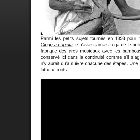
Parmi les petits sujets tournés en 1993 pour
Clegg a capella
je n'avais jamais regardé le pet
fabrique des
arcs musicaux
avec les bambous 
conservé ici dans la continuité comme s'il s'agiss
n'y aurait qu'à suivre chacune des étapes. Une 
lutherie roots.